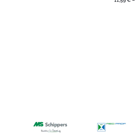
11,59
€
–