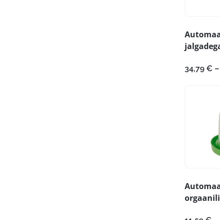
Automaa
jalgadeg
34,79
€
–
Automaa
orgaanili