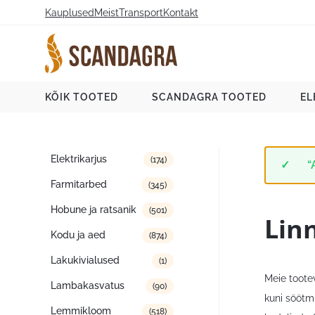
Liigu
Kauplused
Meist
Transport
Kontakt
sisu
juurde
Scandagra e-pood
KÕIK TOOTED
SCANDAGRA TOOTED
EL
Tootekategooriad
Elektrikarjus
(174)
“
Farmitarbed
(345)
Hobune ja ratsanik
(501)
Lin
Kodu ja aed
(874)
Lakukivialused
(1)
Meie tootev
Lambakasvatus
(90)
kuni söötmi
Lemmikloom
(518)