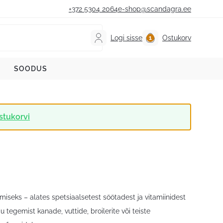
+372 5304 2064
e-shop@scandagra.ee
Logi sisse
Ostukorv
SOODUS
stukorvi
miseks – alates spetsiaalsetest söötadest ja vitamiinidest
u tegemist kanade, vuttide, broilerite või teiste