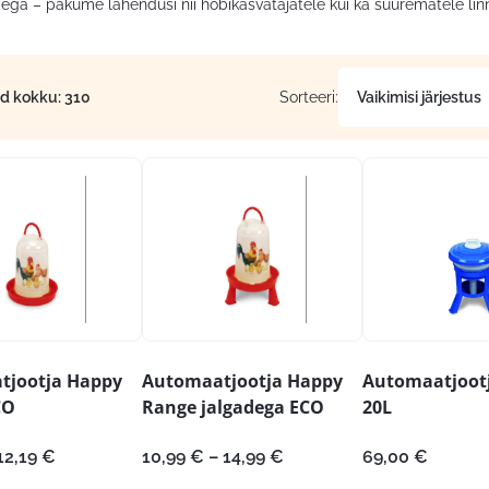
ega – pakume lahendusi nii hobikasvatajatele kui ka suurematele lin
id kokku: 310
Sorteeri:
tjootja Happy
Automaatjootja Happy
Automaatjootj
CO
Range jalgadega ECO
20L
Hinnavahemik:
Hinnavahemik:
12,19
€
10,99
€
–
14,99
€
69,00
€
8,80 €
10,99 €