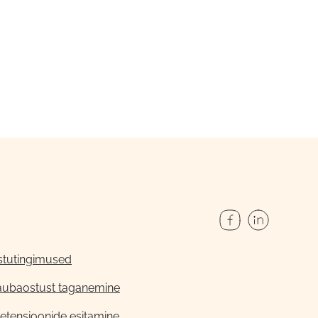
stutingimused
aubaostust taganemine
etensioonide esitamine