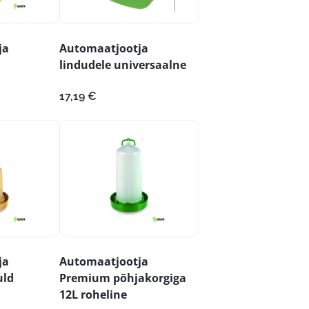
ja
Automaatjootja
lindudele universaalne
17,19
€
ja
Automaatjootja
uld
Premium põhjakorgiga
12L roheline