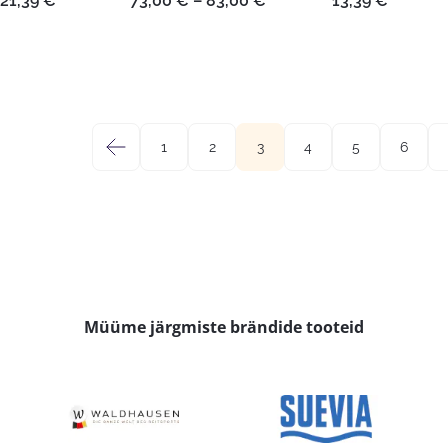
21,39
€
73,00
€
–
83,00
€
13,39
€
11,59 €
73,00 €
kuni
kuni
21,39 €
83,00 €
←
1
2
3
4
5
6
Müüme järgmiste brändide tooteid