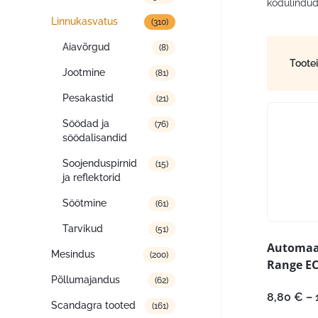
kodulindud
Linnukasvatus
(310)
Aiavõrgud
(8)
Toote
Jootmine
(81)
Pesakastid
(21)
Söödad ja
(76)
söödalisandid
Soojenduspirnid
(15)
ja reflektorid
Söötmine
(61)
Tarvikud
(51)
Automaa
Mesindus
(200)
Range E
Põllumajandus
(62)
8,80
€
–
Scandagra tooted
(161)