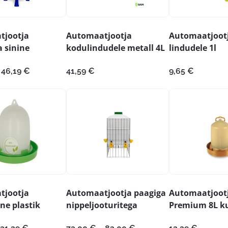
tjootja
Automaatjootja
Automaatjoot
a sinine
kodulindudele metall 4L
lindudele 1l
Hinnavahemik:
46,19
€
41,59
€
9,65
€
34,79 €
kuni
46,19 €
tjootja
Automaatjootja paagiga
Automaatjoot
ne plastik
nippeljooturitega
Premium 8L k
Hinnavahemik:
Hinnavahemik: