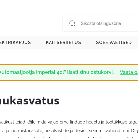
EKTRIKARJUS
KAITSERIIETUS
SCEE VÄETISED
Automaatjootja Imperial 40l” lisati sinu ostukorvi.
Vaata o
nukasvatus
alikust leiad kõik, mida vajad oma lindude heaolu ja tootlikkuse taga
s- ja jootmistarvikute, pesakastide ja desinfitseerimisvahenditeni. Olg