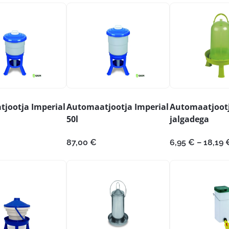
kuni
kuni
12,19 €
14,99 €
jootja Imperial
Automaatjootja Imperial
Automaatjoot
50l
jalgadega
87,00
€
6,95
€
–
18,19