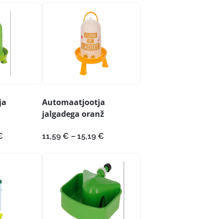
ja
Automaatjootja
jalgadega oranž
Hinnavahemik:
Hinnavahemik:
€
11,59
€
–
15,19
€
6,95 €
11,59 €
kuni
kuni
18,19 €
15,19 €