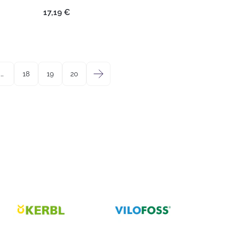
17,19
€
…
18
19
20
→