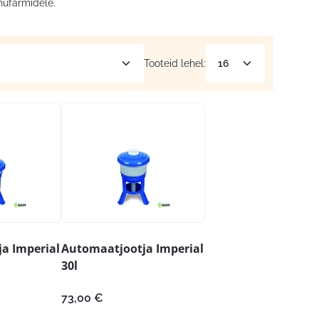
nufarmidele.
Tooteid lehel:
a Imperial
Automaatjootja Imperial
30l
73,00
€