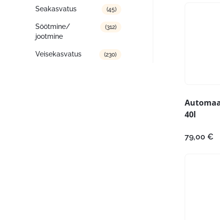
Seakasvatus
(45)
Söötmine/
(312)
jootmine
Veisekasvatus
(230)
Automaat
40l
79,00
€