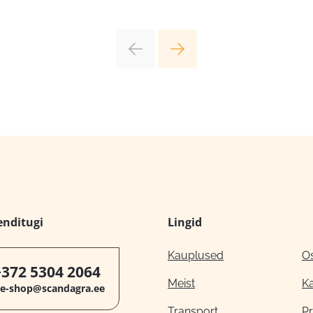
enditugi
Lingid
Kauplused
O
+372 5304 2064
Meist
K
e-shop@scandagra.ee
Transport
Pr