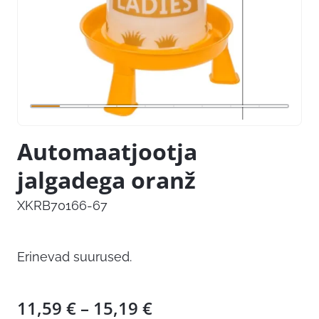
Automaatjootja
jalgadega oranž
XKRB70166-67
Erinevad suurused.
Hinnavahemik:
11,59
€
–
15,19
€