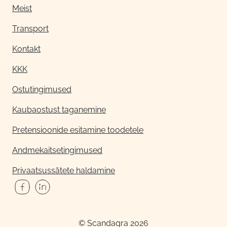
Meist
Transport
Kontakt
KKK
Ostutingimused
Kaubaostust taganemine
Pretensioonide esitamine toodetele
Andmekaitsetingimused
Privaatsussätete haldamine
© Scandagra 2026