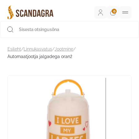
Liigu
sisu
juurde
Scandagra e-pood
Esileht
/
Linnukasvatus
/
Jootmine
/
Automaatjootja jalgadega oranž