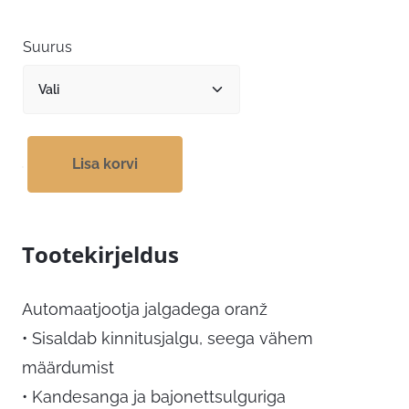
11,59 €
kuni
Suurus
15,19 €
Lisa korvi
Tootekirjeldus
Automaatjootja jalgadega oranž
• Sisaldab kinnitusjalgu, seega vähem
määrdumist
• Kandesanga ja bajonettsulguriga