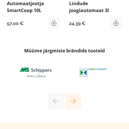
Automaatjootja
Lindude
SmartCoop 10L
joogiautomaat 3l
57,00
€
24,39
€
Müüme järgmiste brändide tooteid