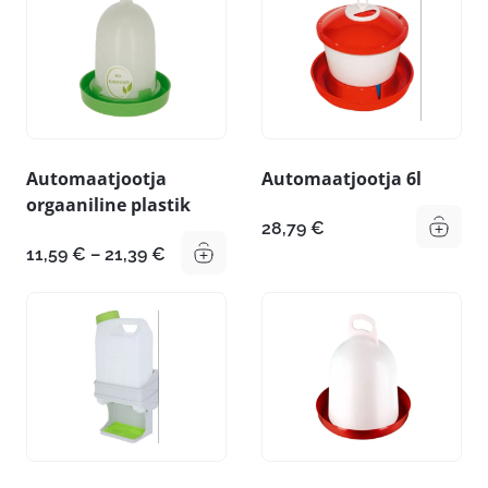
Automaatjootja
Automaatjootja 6l
orgaaniline plastik
28,79
€
Hinnavahemik:
11,59
€
–
21,39
€
11,59 €
kuni
21,39 €