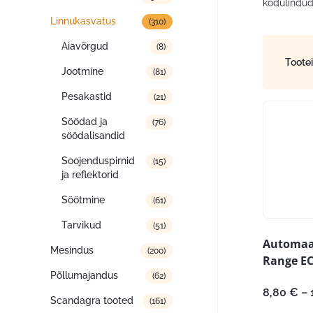
kodulindud
Linnukasvatus
(310)
Aiavõrgud
(8)
Toote
Jootmine
(81)
Pesakastid
(21)
Söödad ja
(76)
söödalisandid
Soojenduspirnid
(15)
ja reflektorid
Söötmine
(61)
Tarvikud
(51)
Automaa
Mesindus
(200)
Range E
Põllumajandus
(62)
8,80
€
–
Scandagra tooted
(161)