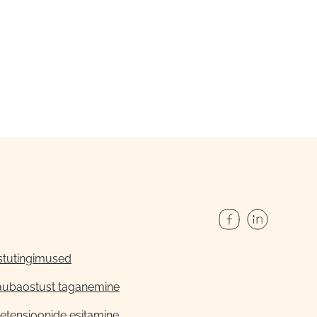
stutingimused
aubaostust taganemine
etensioonide esitamine