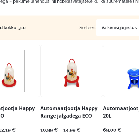
ega – pakume lahendusi nii hobikasvatajatele kui ka suurematele lin
id kokku: 310
Sorteeri:
tjootja Happy
Automaatjootja Happy
Automaatjootj
CO
Range jalgadega ECO
20L
Hinnavahemik:
Hinnavahemik:
12,19
€
10,99
€
–
14,99
€
69,00
€
8,80 €
10,99 €