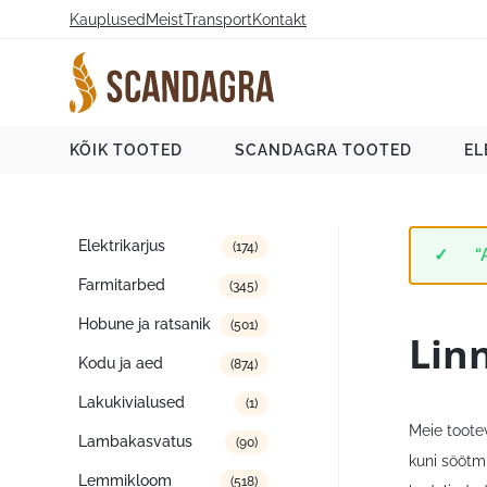
Liigu
Kauplused
Meist
Transport
Kontakt
sisu
juurde
Scandagra e-pood
KÕIK TOOTED
SCANDAGRA TOOTED
EL
Tootekategooriad
Elektrikarjus
(174)
“
Farmitarbed
(345)
Hobune ja ratsanik
(501)
Lin
Kodu ja aed
(874)
Lakukivialused
(1)
Meie tootev
Lambakasvatus
(90)
kuni söötmi
Lemmikloom
(518)