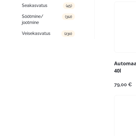
Seakasvatus
(45)
Söötmine/
(312)
jootmine
Veisekasvatus
(230)
Automaat
40l
79,00
€