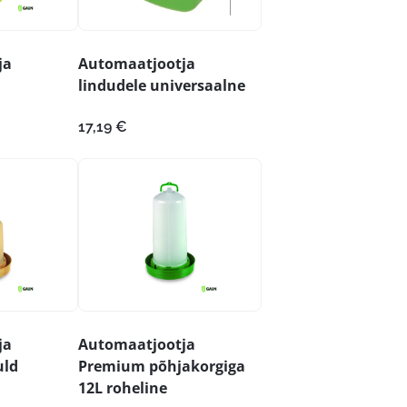
ja
Automaatjootja
lindudele universaalne
17,19
€
ja
Automaatjootja
uld
Premium põhjakorgiga
12L roheline