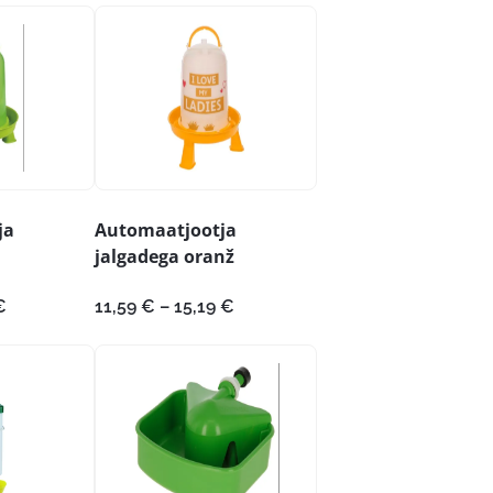
ja
Automaatjootja
jalgadega oranž
Hinnavahemik:
Hinnavahemik:
€
11,59
€
–
15,19
€
6,95 €
11,59 €
kuni
kuni
18,19 €
15,19 €