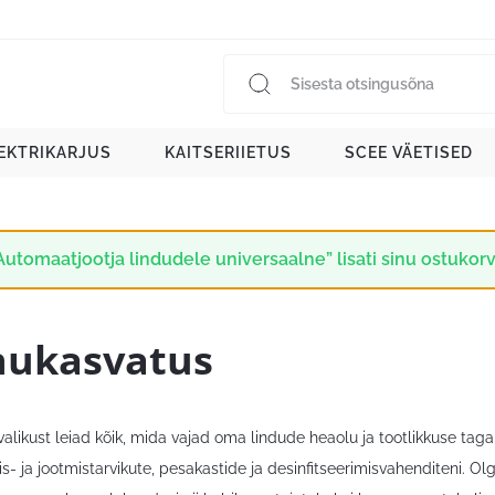
EKTRIKARJUS
KAITSERIIETUS
SCEE VÄETISED
Automaatjootja lindudele universaalne” lisati sinu ostukorv
nukasvatus
alikust leiad kõik, mida vajad oma lindude heaolu ja tootlikkuse taga
s- ja jootmistarvikute, pesakastide ja desinfitseerimisvahenditeni. Olg