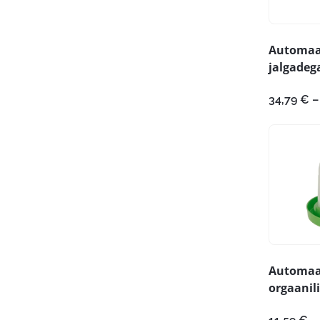
Automaa
jalgadeg
34,79
€
–
Automaa
orgaanili