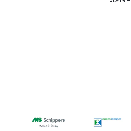
11,59
€
–