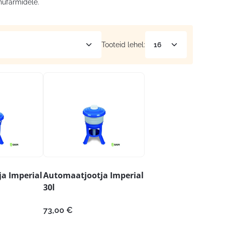
nufarmidele.
Tooteid lehel:
a Imperial
Automaatjootja Imperial
30l
73,00
€