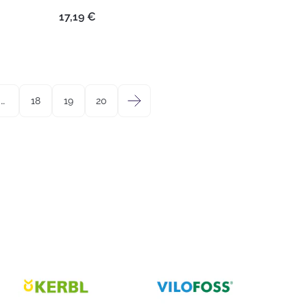
17,19
€
…
18
19
20
→