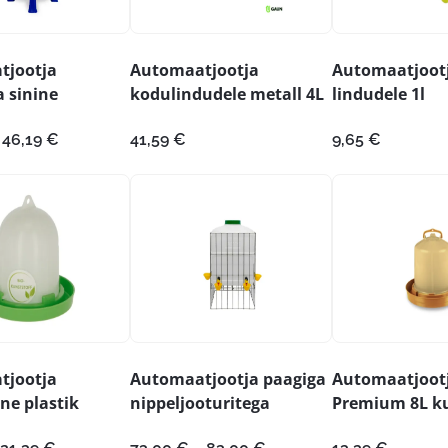
tjootja
Automaatjootja
Automaatjoot
a sinine
kodulindudele metall 4L
lindudele 1l
Hinnavahemik:
46,19
€
41,59
€
9,65
€
34,79 €
kuni
46,19 €
tjootja
Automaatjootja paagiga
Automaatjoot
ne plastik
nippeljooturitega
Premium 8L k
Hinnavahemik:
Hinnavahemik: