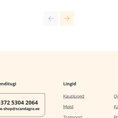
enditugi
Lingid
Kauplused
O
+372 5304 2064
Meist
K
e-shop@scandagra.ee
Transport
Pr