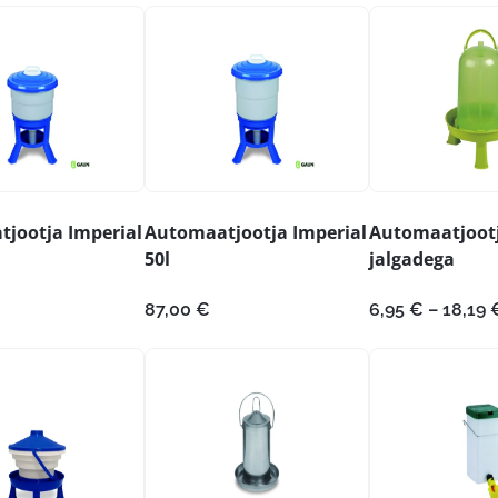
kuni
kuni
12,19 €
14,99 €
jootja Imperial
Automaatjootja Imperial
Automaatjoot
50l
jalgadega
87,00
€
6,95
€
–
18,19