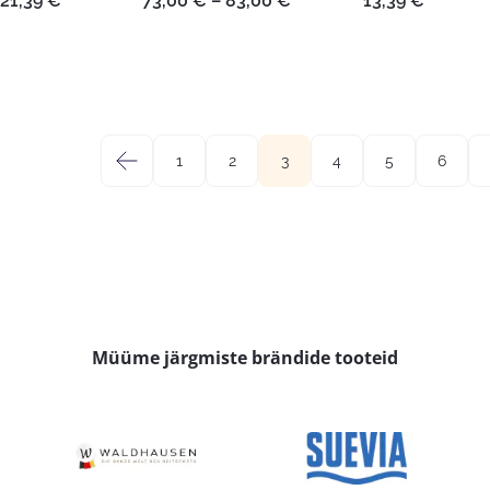
21,39
€
73,00
€
–
83,00
€
13,39
€
11,59 €
73,00 €
kuni
kuni
21,39 €
83,00 €
←
1
2
3
4
5
6
Müüme järgmiste brändide tooteid