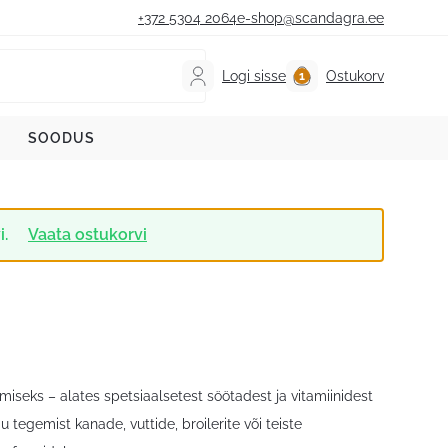
+372 5304 2064
e-shop@scandagra.ee
Logi sisse
Ostukorv
SOODUS
i.
Vaata ostukorvi
miseks – alates spetsiaalsetest söötadest ja vitamiinidest
u tegemist kanade, vuttide, broilerite või teiste