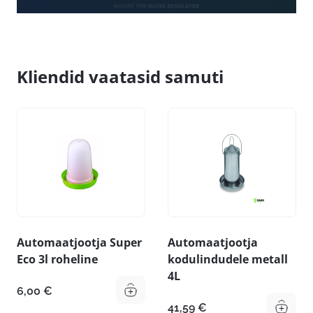
Kliendid vaatasid samuti
Automaatjootja Super
Automaatjootja
Eco 3l roheline
kodulindudele metall
4L
6,00
€
41,59
€