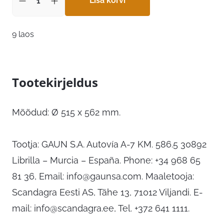
Lisa korvi
9 laos
Tootekirjeldus
Mõõdud: Ø 515 x 562 mm.
Tootja: GAUN S.A. Autovía A-7 KM. 586.5 30892
Librilla – Murcia – España. Phone: +34 968 65
81 36, Email:
info@gaunsa.com
. Maaletooja:
Scandagra Eesti AS, Tähe 13, 71012 Viljandi. E-
mail:
info@scandagra.ee
, Tel. +372 641 1111.