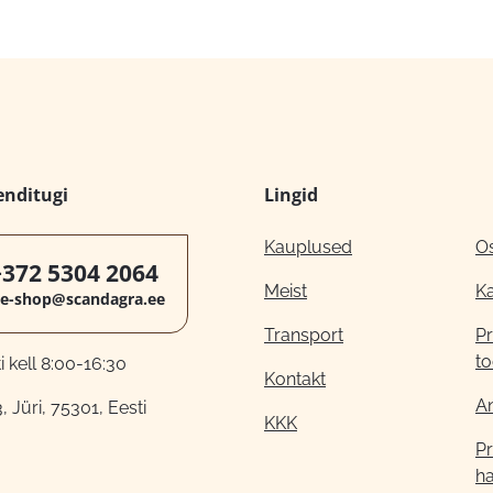
enditugi
Lingid
Kauplused
O
+372 5304 2064
Meist
K
e-shop@scandagra.ee
Transport
Pr
to
 kell 8:00-16:30
Kontakt
A
, Jüri, 75301, Eesti
KKK
Pr
h