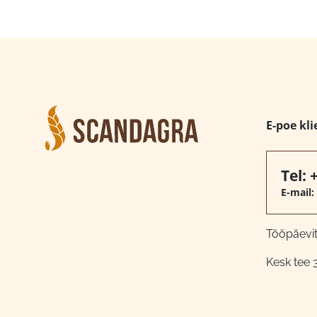
E-poe kli
Tel:
E-mail:
Tööpäeviti
Kesk tee 3