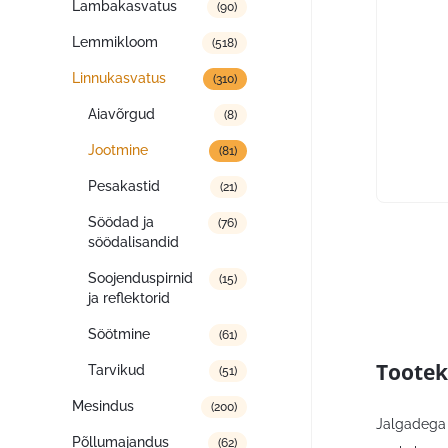
Lambakasvatus
(90)
Lemmikloom
(518)
Linnukasvatus
(310)
Aiavõrgud
(8)
Jootmine
(81)
Pesakastid
(21)
Söödad ja
(76)
söödalisandid
Soojenduspirnid
(15)
ja reflektorid
Söötmine
(61)
Tootek
Tarvikud
(51)
Mesindus
(200)
Jalgadega 
Põllumajandus
(62)