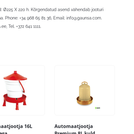
ud: Ø225 X 220 h. Kõrgendatud asend vähendab jooturi
a. Phone: +34 968 65 81 36, Email:
info@gaunsa.com
.
.ee
, Tel. +372 641 1111.
aatjootja 16L
Automaatjootja
ega
Premium 8L kuld