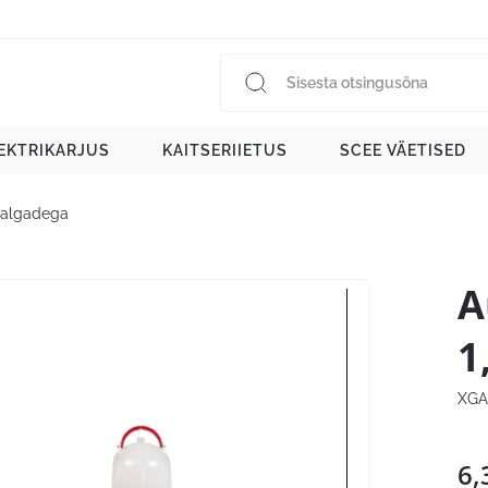
EKTRIKARJUS
KAITSERIIETUS
SCEE VÄETISED
 jalgadega
A
1
XGA
6,