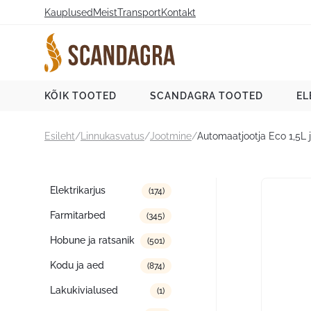
Liigu
Kauplused
Meist
Transport
Kontakt
sisu
juurde
Scandagra e-pood
KÕIK TOOTED
SCANDAGRA TOOTED
EL
Esileht
/
Linnukasvatus
/
Jootmine
/
Automaatjootja Eco 1,5L
Tootekategooriad
Elektrikarjus
(174)
Farmitarbed
(345)
Hobune ja ratsanik
(501)
Kodu ja aed
(874)
Lakukivialused
(1)