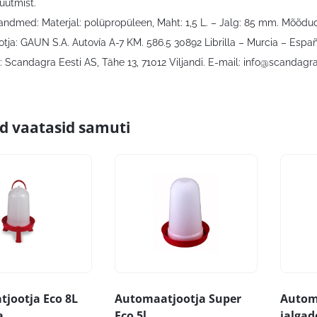
uutmist.
 andmed: Materjal: polüpropüleen, Maht: 1,5 L. – Jalg: 85 mm. Mõõd
otja: GAUN S.A. Autovía A-7 KM. 586.5 30892 Librilla – Murcia – Españ
 Scandagra Eesti AS, Tähe 13, 71012 Viljandi. E-mail:
info@scandagra
id vaatasid samuti
jootja Eco 8L
Automaatjootja Super
Autom
a
Eco 5l
jalgad