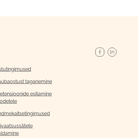
stutingimused
aubaostust taganemine
etensioonide esitamine
odetele
ndmekaitsetingimused
ivaatsussätete
aldamine