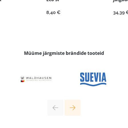
8,40
€
34,39
Müüme järgmiste brändide tooteid