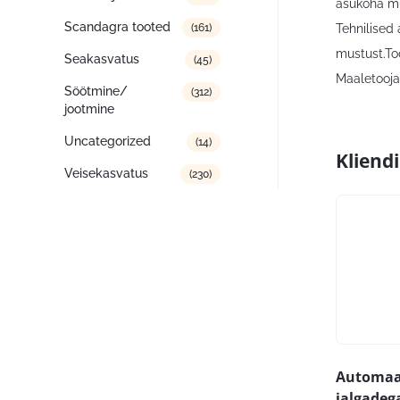
asukoha m
Scandagra tooted
Tehnilised
(161)
mustust.To
Seakasvatus
(45)
Maaletooja:
Söötmine/
(312)
jootmine
Uncategorized
(14)
Kliend
Veisekasvatus
(230)
Automaat
jalgadeg