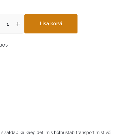
Lisa korvi
laos
isaldab ka käepidet, mis hõlbustab transportimist või