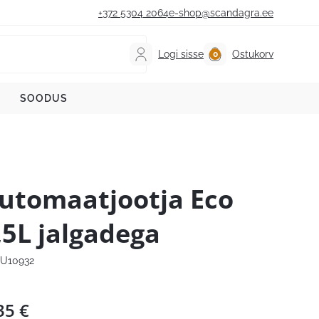
+372 5304 2064
e-shop@scandagra.ee
Logi sisse
Ostukorv
SOODUS
utomaatjootja Eco
,5L jalgadega
U10932
35
€