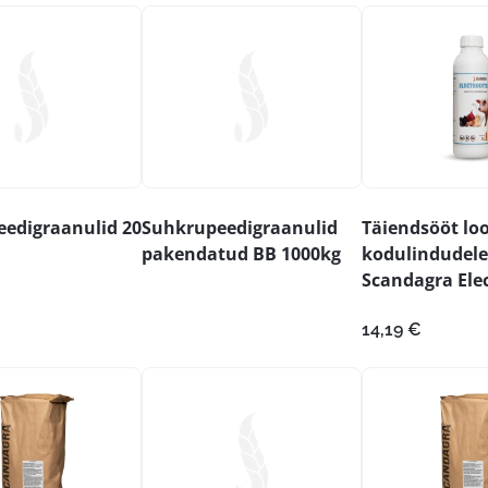
edigraanulid 20
Suhkrupeedigraanulid
Täiendsööt lo
pakendatud BB 1000kg
kodulindudele
Scandagra Elec
14,19
€