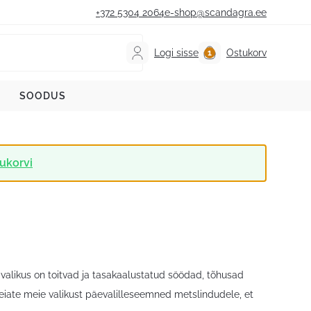
+372 5304 2064
e-shop@scandagra.ee
Logi sisse
Ostukorv
SOODUS
ukorvi
alikus on toitvad ja tasakaalustatud söödad, tõhusad
leiate meie valikust päevalilleseemned metslindudele, et