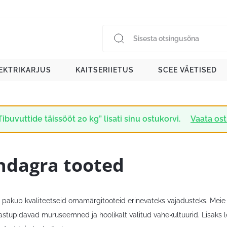
EKTRIKARJUS
KAITSERIIETUS
SCEE VÄETISED
Tibuvuttide täissööt 20 kg” lisati sinu ostukorvi.
Vaata ost
ndagra tooted
pakub kvaliteetseid omamärgitooteid erinevateks vajadusteks. Meie v
vastupidavad muruseemned ja hoolikalt valitud vahekultuurid. Lisaks 