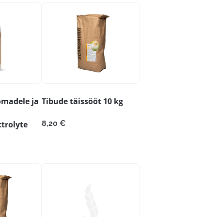
omadele ja
Tibude täissööt 10 kg
8,20
€
trolyte