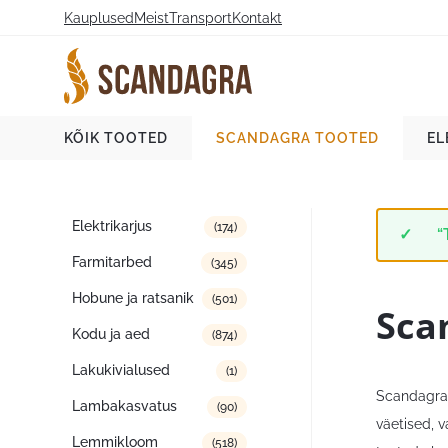
Liigu
Kauplused
Meist
Transport
Kontakt
sisu
juurde
Scandagra e-pood
KÕIK TOOTED
SCANDAGRA TOOTED
EL
Tootekategooriad
Elektrikarjus
(174)
“
Farmitarbed
(345)
Hobune ja ratsanik
(501)
Sca
Kodu ja aed
(874)
Lakukivialused
(1)
Scandagra 
Lambakasvatus
(90)
väetised, 
Lemmikloom
(518)