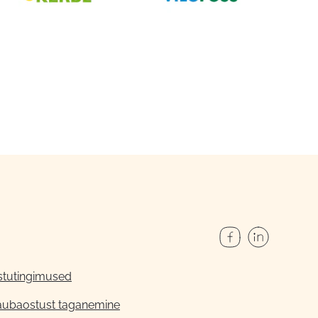
stutingimused
aubaostust taganemine