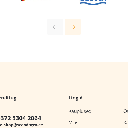
enditugi
Lingid
Kauplused
O
+372 5304 2064
Meist
K
e-shop@scandagra.ee