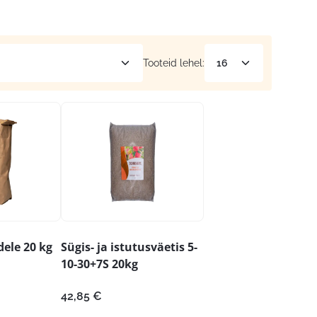
Tooteid lehel:
ele 20 kg
Sügis- ja istutusväetis 5-
10-30+7S 20kg
42,85
€