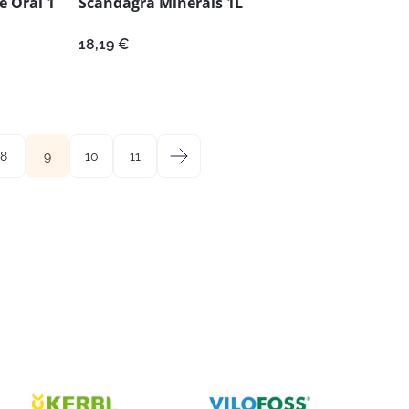
e Oral 1
Scandagra Minerals 1L
18,19
€
8
9
10
11
→