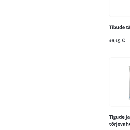
Tibude tä
16,15
€
Tigude ja
tõrjevah