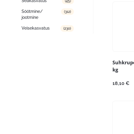
Seakasvatus
(45)
Söötmine/
(312)
jootmine
Veisekasvatus
(230)
Suhkrupe
kg
18,10
€