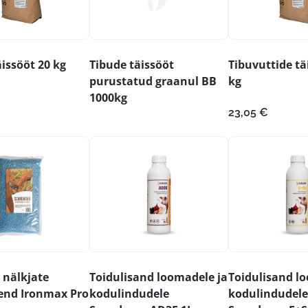
issööt 20 kg
Tibude täissööt
Tibuvuttide tä
purustatud graanul BB
kg
1000kg
23,05
€
 nälkjate
Toidulisand loomadele ja
Toidulisand l
end Ironmax Pro
kodulindudele
kodulindudele