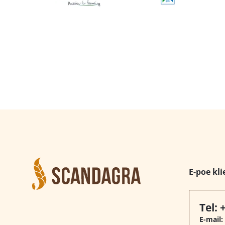
E-poe kli
Tel:
E-mail: