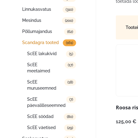
toetada lo
Linnukasvatus
(310)
Mesindus
(200)
Toote
Põllumajandus
(62)
Scandagra tooted
(161)
ScEE lakukivid
(5)
ScEE
(17)
meetaimed
ScEE
(18)
muruseemned
ScEE
(7)
päevalilleseemned
Roosa ris
ScEE söödad
(80)
125,00
€
ScEE väetised
(29)