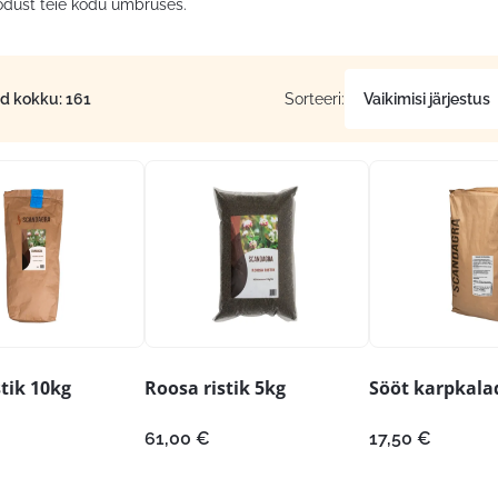
odust teie kodu ümbruses.
id kokku: 161
Sorteeri:
tik 10kg
Roosa ristik 5kg
Sööt karpkalad
61,00
€
17,50
€