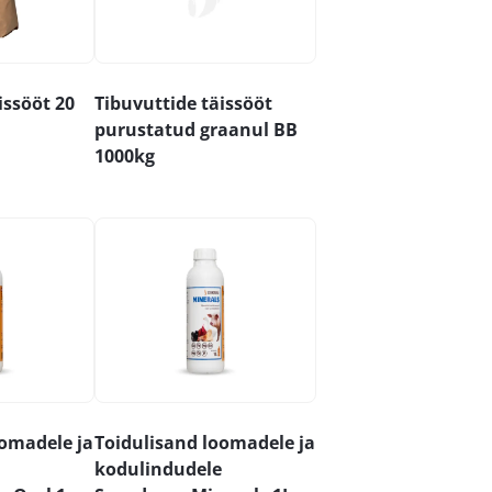
issööt 20
Tibuvuttide täissööt
purustatud graanul BB
1000kg
oomadele ja
Toidulisand loomadele ja
kodulindudele