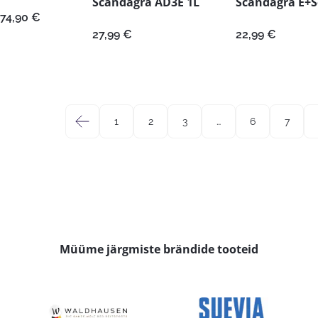
Scandagra AD3E 1L
Scandagra E+S
Hinnavahemik:
74,90
€
11,99 €
27,99
€
22,99
€
kuni
74,90 €
←
1
2
3
…
6
7
Müüme järgmiste brändide tooteid