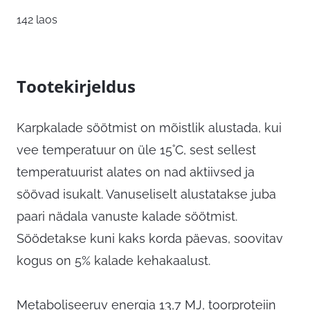
142 laos
Tootekirjeldus
Karpkalade söötmist on mõistlik alustada, kui
vee temperatuur on üle 15˚C, sest sellest
temperatuurist alates on nad aktiivsed ja
söövad isukalt. Vanuseliselt alustatakse juba
paari nädala vanuste kalade söötmist.
Söödetakse kuni kaks korda päevas, soovitav
kogus on 5% kalade kehakaalust.
Metaboliseeruv energia 13,7 MJ, toorproteiin