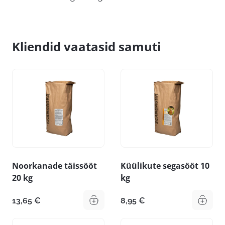
Kliendid vaatasid samuti
Noorkanade täissööt
Küülikute segasööt 10
20 kg
kg
13,65
€
8,95
€