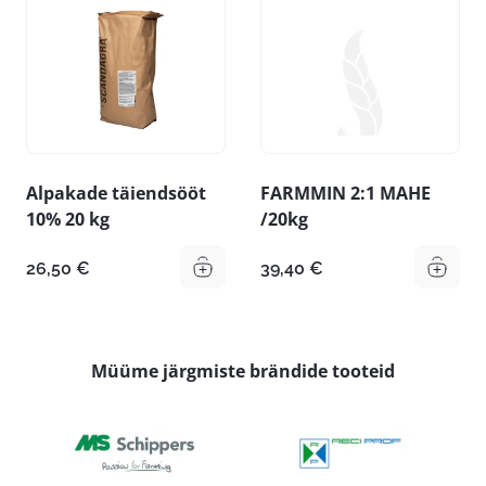
Alpakade täiendsööt
FARMMIN 2:1 MAHE
10% 20 kg
/20kg
26,50
€
39,40
€
Müüme järgmiste brändide tooteid