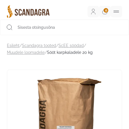
Liigu
sisu
juurde
Scandagra e-pood
Esileht
/
Scandagra tooted
/
ScEE söödad
/
Muudele loomadele
/
Sööt karpkaladele 20 kg