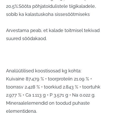
20,5%.Sööta põhjatoidulistele tiigikaladele,
sobib ka kalastuskoha sissesöötmiseks
Arvestama peab, et kalade toitmisel tekivad
suured söödakaod.
Analüütilised koostisosad kg kohta:
Kuivaine 87.479 % • toorproteiin 21.09 % •
toorrasv 2.428 % • toorkiud 2.843 % • toortuhk
2.977 % • Ca 1.113 g • P 3.571 g • Na 0.022 g.
Mineraalelemendid on toodud puhaste
elementidena.