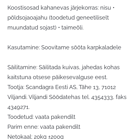
Koostisosad kahanevas järjekorras: nisu •
põldsojaoajahu (toodetud geneetiliselt
muundatud sojast) • taimeõli.
Kasutamine: Soovitame sööta karpkaladele
Säilitamine: Säilitada kuivas, jahedas kohas
kaitstuna otsese päikesevalguse eest.
Tootja: Scandagra Eesti AS, Tähe 13, 71012
Viljandi. Viljandi Söödatehas tel. 4354333, faks
4349271.
Toodetud: vaata pakendilt
Parim enne: vaata pakendilt
Netokaal: 20kg ±200g