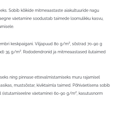
seks. Sobib kõikide mitmeaastaste aiakultuuride nagu
geaegne väetamine soodustab taimede loomulikku kasvu,
umisele.
tembri keskpaigani. Viljapuud 80 g/m², sõstrad 70-90 g
uud) 35 g/m². Rododendronid ja mitmeaastased ilutaimed
miseks ning pinnase ettevalmistamiseks muru rajamisel
sikas, mustsõstar, kiviktaimla taimed. Põhiväetisena sobib
el (istutamiseelne väetamine) 60-90 g/m², kasutusnorm