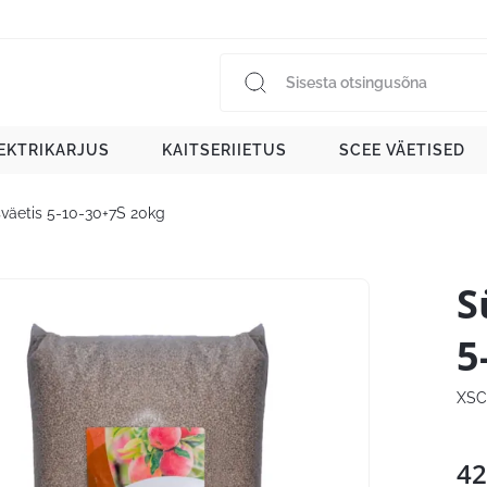
EKTRIKARJUS
KAITSERIIETUS
SCEE VÄETISED
usväetis 5-10-30+7S 20kg
S
5
XSC
42