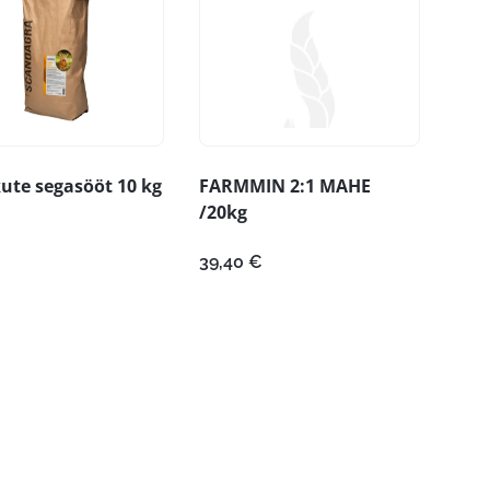
ute segasööt 10 kg
FARMMIN 2:1 MAHE
/20kg
39,40
€