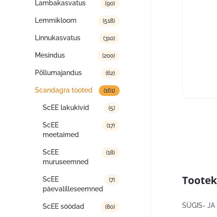
Lambakasvatus
(90)
Lemmikloom
(518)
Linnukasvatus
(310)
Mesindus
(200)
Põllumajandus
(62)
Scandagra tooted
(161)
ScEE lakukivid
(5)
ScEE
(17)
meetaimed
ScEE
(18)
muruseemned
Tootek
ScEE
(7)
päevalilleseemned
SÜGIS- JA
ScEE söödad
(80)