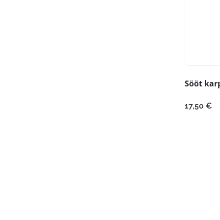
Sööt kar
17,50
€