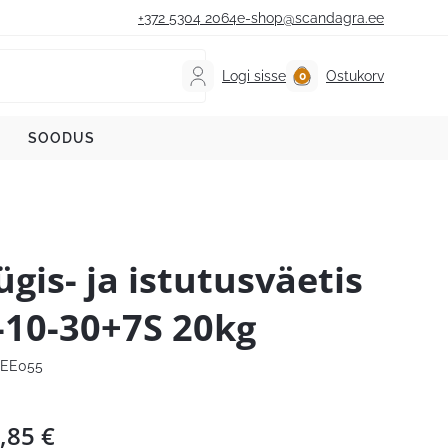
+372 5304 2064
e-shop@scandagra.ee
Logi sisse
Ostukorv
SOODUS
ügis- ja istutusväetis
-10-30+7S 20kg
EE055
,85
€