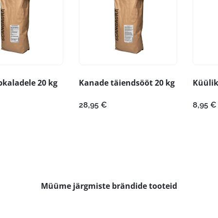
pkaladele 20 kg
Kanade täiendsööt 20 kg
Küülik
28,95
€
8,95
€
Müüme järgmiste brändide tooteid