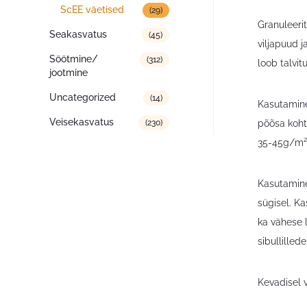
ScEE väetised
(29)
Granuleeri
Seakasvatus
(45)
viljapuud 
Söötmine/
(312)
loob talvi
jootmine
Uncategorized
(14)
Kasutamine
Veisekasvatus
põõsa koht
(230)
35-45g/m².
Kasutamine
sügisel. K
ka vähese 
sibullilled
Kevadisel 