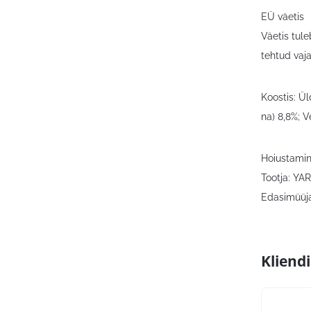
EÜ väetis
Väetis tule
tehtud vaj
Koostis: Ü
na) 8,8%; 
Hoiustamine
Tootja: YA
Edasimüüja:
Kliend