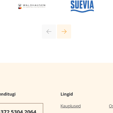
enditugi
Lingid
Kauplused
O
+372 5304 2064