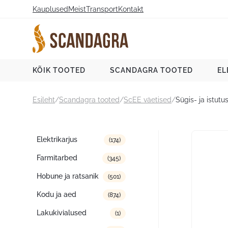
Liigu
Kauplused
Meist
Transport
Kontakt
sisu
juurde
Scandagra e-pood
KÕIK TOOTED
SCANDAGRA TOOTED
EL
Esileht
/
Scandagra tooted
/
ScEE väetised
/
Sügis- ja istut
Tootekategooriad
Elektrikarjus
(174)
Farmitarbed
(345)
Hobune ja ratsanik
(501)
Kodu ja aed
(874)
Lakukivialused
(1)