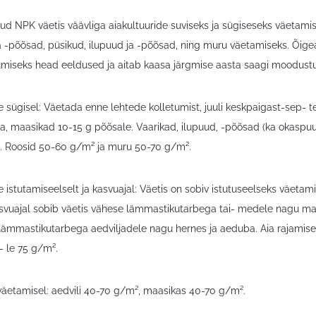
tud NPK väetis väävliga aiakultuuride suviseks ja sügiseseks väetami
ja -põõsad, püsikud, ilupuud ja -põõsad, ning muru väetamiseks. Õi
tumiseks head eeldused ja aitab kaasa järgmise aasta saagi moodust
 sügisel: Väetada enne lehtede kolletumist, juuli keskpaigast-sep- 
a, maasikad 10-15 g põõsale. Vaarikad, ilupuud, -põõsad (ka okasp
 Roosid 50-60 g/m² ja muru 50-70 g/m².
 istutamiseelselt ja kasvuajal: Väetis on sobiv istutuseelseks väeta
asvuajal sobib väetis vähese lämmastikutarbega tai- medele nagu maa
lämmastikutarbega aedviljadele nagu hernes ja aeduba. Aia rajamis
e- le 75 g/m².
väetamisel: aedvili 40-70 g/m², maasikas 40-70 g/m².