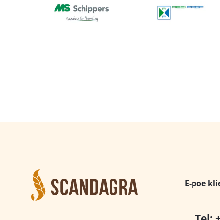
E-poe kli
Tel: