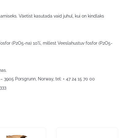
tamiseks. Väetist kasutada vaid juhul, kui on kindlaks
sfor (P2O5-na) 10%, millest Veeslahustuv fosfor (P2O5-
has.
– 3905 Porsgrunn, Norway, tel: + 47 24 15 70 00
4333