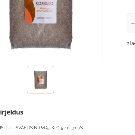
2 l
irjeldus
 ISTUTUSVÄETIS N-P2O5-K2O 5-10-30+7S