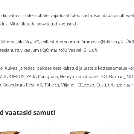
b külvata niiskele mullale, vajadusel tuleb kasta. Kasutada ainult väe
adus. Mitte ületada soovitatud koguseid.
ldlämmastik (N) 5,0%, millest Ammooniumlämmastik(N-NH4) 5%; Üldfo
Veeslahustuv kaalium (K2O-na) 30%; Väävel (S) 6,8%.
: Kuivas, jahedas, päikese eest kaitstud ja lastele kättesaamatus ko
RA SUOMI OY, YARA Porsgrunn, Herøya Industripark, P.O. Box 1123 NO 
 Scandagra Eesti AS, Tähe 13, Viljandi, EE71020, Eesti, tel.+372 435 
id vaatasid samuti