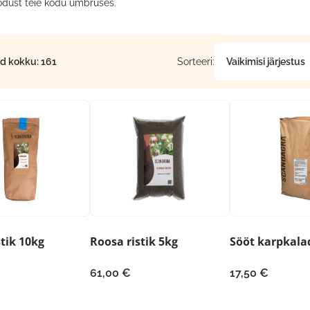
odust teie kodu ümbruses.
id kokku: 161
Sorteeri:
tik 10kg
Roosa ristik 5kg
Sööt karpkalad
61,00
€
17,50
€