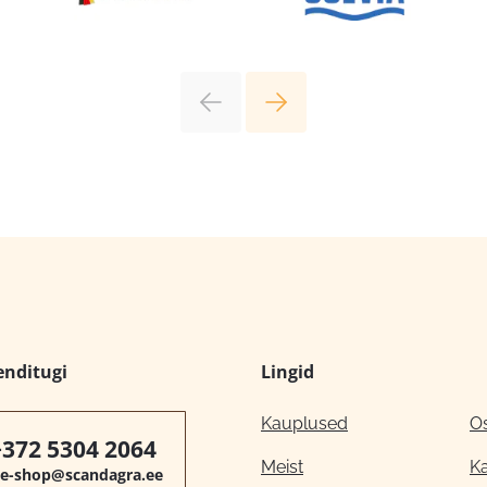
enditugi
Lingid
Kauplused
O
+372 5304 2064
Meist
K
e-shop@scandagra.ee