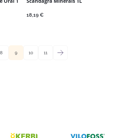
e Oral 1
Scandagra Minerals 1L
18,19
€
8
9
10
11
→