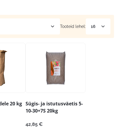
Tooteid lehel:
ele 20 kg
Sügis- ja istutusväetis 5-
10-30+7S 20kg
42,85
€