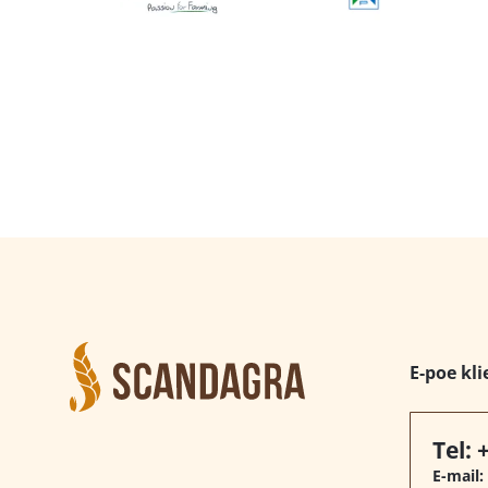
E-poe kli
Tel:
E-mail: