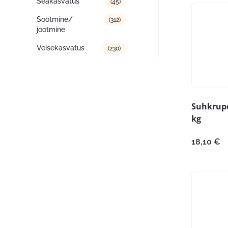
Seakasvatus
(45)
Söötmine/
(312)
jootmine
Veisekasvatus
(230)
Suhkrupe
kg
18,10
€