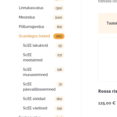
toetada lo
Linnukasvatus
(310)
Mesindus
(200)
Toote
Põllumajandus
(62)
Scandagra tooted
(161)
ScEE lakukivid
(5)
ScEE
(17)
meetaimed
ScEE
(18)
muruseemned
ScEE
(7)
päevalilleseemned
Roosa ris
ScEE söödad
(80)
125,00
€
ScEE väetised
(29)