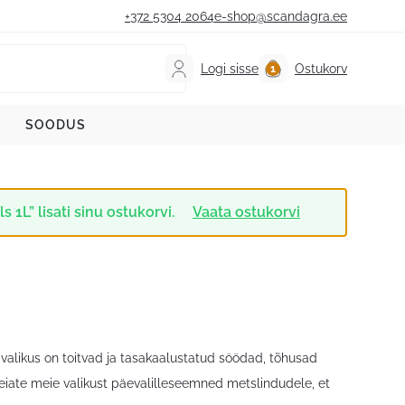
+372 5304 2064
e-shop@scandagra.ee
Logi sisse
Ostukorv
SOODUS
1L” lisati sinu ostukorvi.
Vaata ostukorvi
alikus on toitvad ja tasakaalustatud söödad, tõhusad
leiate meie valikust päevalilleseemned metslindudele, et