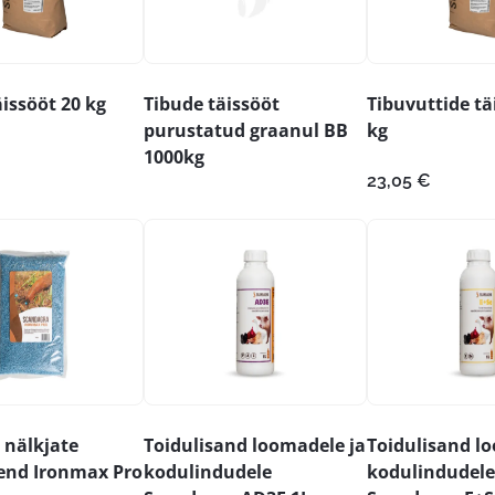
issööt 20 kg
Tibude täissööt
Tibuvuttide tä
purustatud graanul BB
kg
1000kg
23,05
€
 nälkjate
Toidulisand loomadele ja
Toidulisand l
end Ironmax Pro
kodulindudele
kodulindudele