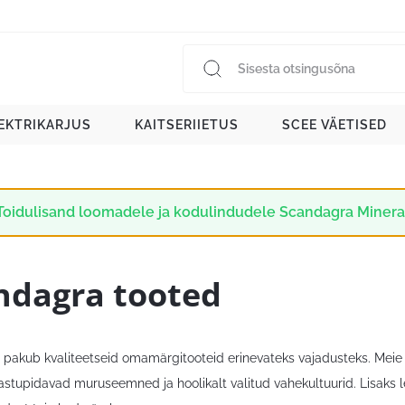
EKTRIKARJUS
KAITSERIIETUS
SCEE VÄETISED
Toidulisand loomadele ja kodulindudele Scandagra Minerals 
ndagra tooted
pakub kvaliteetseid omamärgitooteid erinevateks vajadusteks. Meie v
vastupidavad muruseemned ja hoolikalt valitud vahekultuurid. Lisaks 