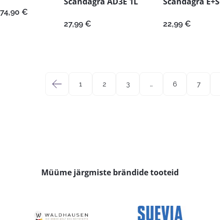
Scandagra AD3E 1L
Scandagra E+S
Hinnavahemik:
74,90
€
11,99 €
27,99
€
22,99
€
kuni
74,90 €
←
1
2
3
…
6
7
Müüme järgmiste brändide tooteid