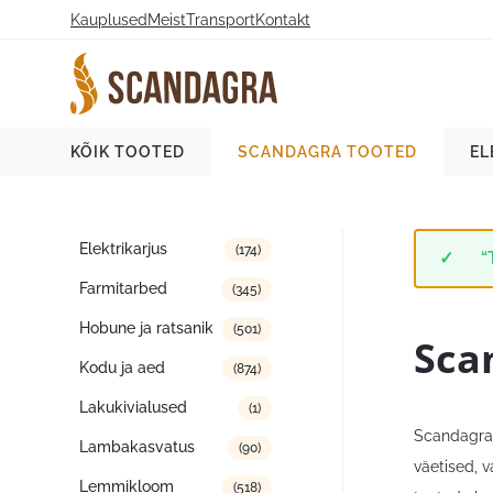
Liigu
Kauplused
Meist
Transport
Kontakt
sisu
juurde
Scandagra e-pood
KÕIK TOOTED
SCANDAGRA TOOTED
EL
Tootekategooriad
Elektrikarjus
(174)
“
Farmitarbed
(345)
Hobune ja ratsanik
(501)
Sca
Kodu ja aed
(874)
Lakukivialused
(1)
Scandagra 
Lambakasvatus
(90)
väetised, 
Lemmikloom
(518)