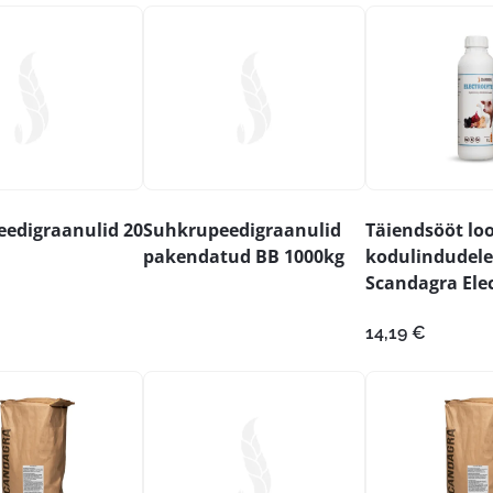
edigraanulid 20
Suhkrupeedigraanulid
Täiendsööt lo
pakendatud BB 1000kg
kodulindudele
Scandagra Elec
14,19
€