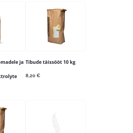
omadele ja
Tibude täissööt 10 kg
8,20
€
trolyte