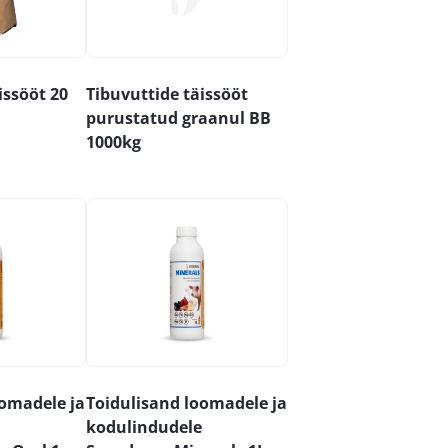
issööt 20
Tibuvuttide täissööt
purustatud graanul BB
1000kg
oomadele ja
Toidulisand loomadele ja
kodulindudele