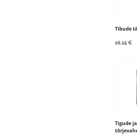
Tibude tä
16,15
€
Tigude ja
tõrjevah