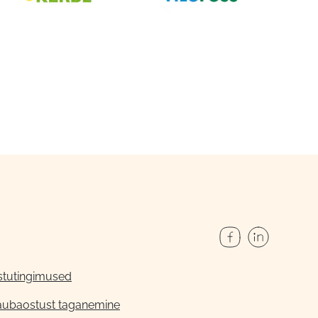
stutingimused
aubaostust taganemine