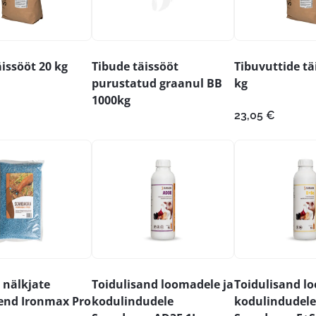
issööt 20 kg
Tibude täissööt
Tibuvuttide tä
purustatud graanul BB
kg
1000kg
23,05
€
 nälkjate
Toidulisand loomadele ja
Toidulisand l
end Ironmax Pro
kodulindudele
kodulindudele