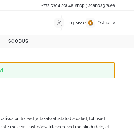
+372 5304 2064
e-shop@scandagra.ee
Logi sisse
Ostukorv
SOODUS
vi
alikus on toitvad ja tasakaalustatud söödad, tõhusad
leiate meie valikust päevalilleseemned metslindudele, et