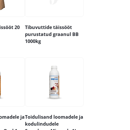
issööt 20
Tibuvuttide täissööt
purustatud graanul BB
1000kg
oomadele ja
Toidulisand loomadele ja
kodulindudele