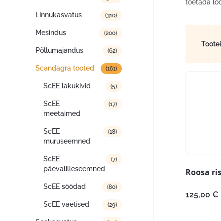
toetada lo
Linnukasvatus
(310)
Mesindus
(200)
Toote
Põllumajandus
(62)
Scandagra tooted
(161)
ScEE lakukivid
(5)
ScEE
(17)
meetaimed
ScEE
(18)
muruseemned
ScEE
(7)
päevalilleseemned
Roosa ris
ScEE söödad
(80)
125,00
€
ScEE väetised
(29)