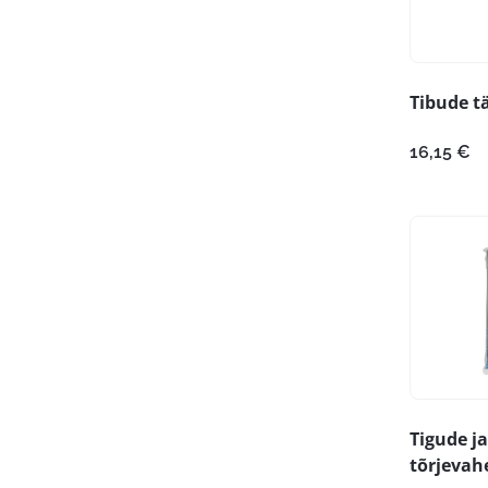
Tibude tä
16,15
€
Tigude ja
tõrjevah