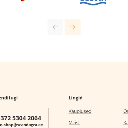
enditugi
Lingid
Kauplused
O
+372 5304 2064
Meist
K
e-shop@scandagra.ee