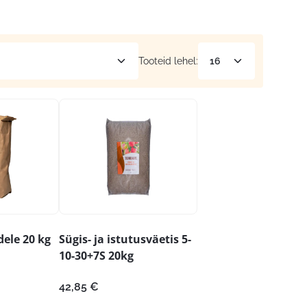
Tooteid lehel:
ele 20 kg
Sügis- ja istutusväetis 5-
10-30+7S 20kg
42,85
€