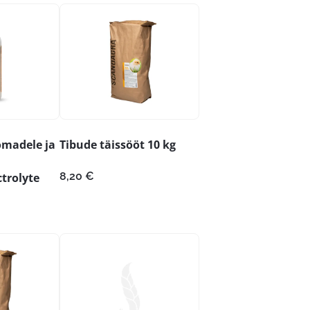
omadele ja
Tibude täissööt 10 kg
8,20
€
trolyte