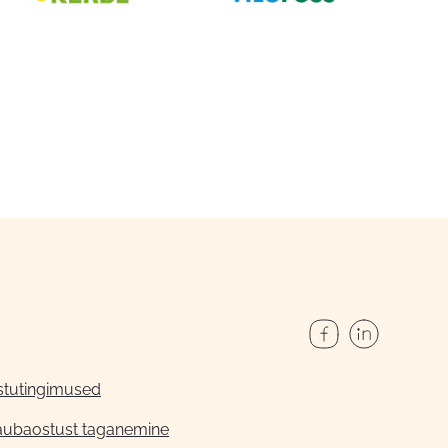
stutingimused
aubaostust taganemine