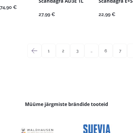
Scandagra AD3E 1L
Scandagra E+S
Hinnavahemik:
74,90
€
11,99 €
27,99
€
22,99
€
kuni
74,90 €
←
1
2
3
…
6
7
Müüme järgmiste brändide tooteid