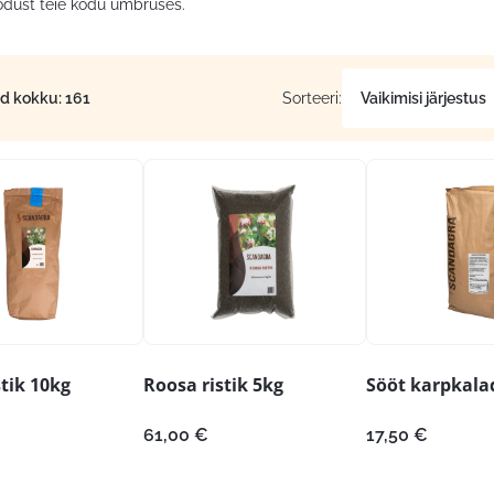
odust teie kodu ümbruses.
id kokku: 161
Sorteeri:
tik 10kg
Roosa ristik 5kg
Sööt karpkalad
61,00
€
17,50
€