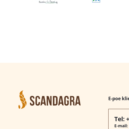
E-poe kli
Tel:
E-mail: