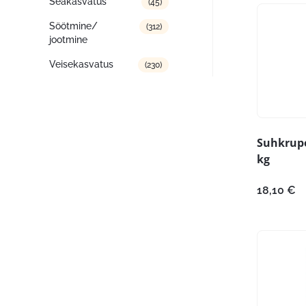
Seakasvatus
(45)
Söötmine/
(312)
jootmine
Veisekasvatus
(230)
Suhkrupe
kg
18,10
€