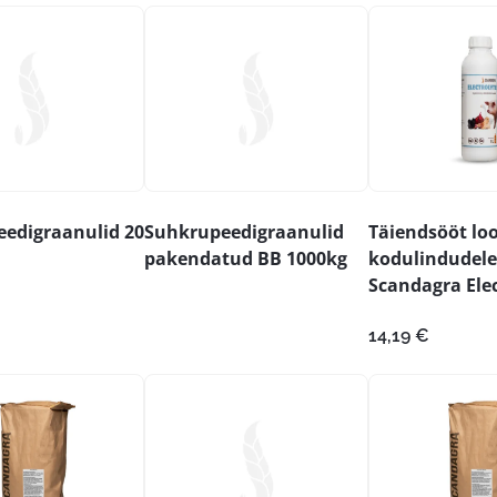
edigraanulid 20
Suhkrupeedigraanulid
Täiendsööt lo
pakendatud BB 1000kg
kodulindudele
Scandagra Elec
14,19
€