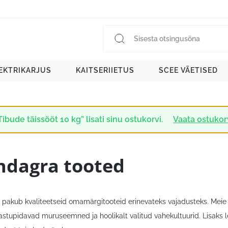
EKTRIKARJUS
KAITSERIIETUS
SCEE VÄETISED
Tibude täissööt 10 kg” lisati sinu ostukorvi.
Vaata ostukor
ndagra tooted
pakub kvaliteetseid omamärgitooteid erinevateks vajadusteks. Meie v
vastupidavad muruseemned ja hoolikalt valitud vahekultuurid. Lisaks 