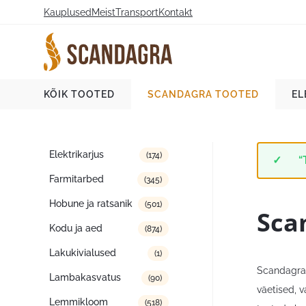
Liigu
Kauplused
Meist
Transport
Kontakt
sisu
juurde
Scandagra e-pood
KÕIK TOOTED
SCANDAGRA TOOTED
EL
Tootekategooriad
Elektrikarjus
(174)
“
Farmitarbed
(345)
Hobune ja ratsanik
(501)
Sca
Kodu ja aed
(874)
Lakukivialused
(1)
Scandagra 
Lambakasvatus
(90)
väetised, 
Lemmikloom
(518)