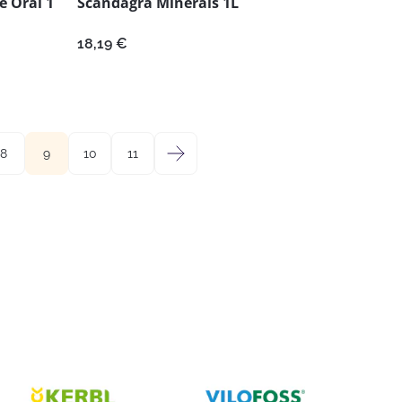
e Oral 1
Scandagra Minerals 1L
18,19
€
8
9
10
11
→