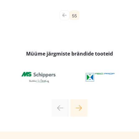
←
55
Müüme järgmiste brändide tooteid