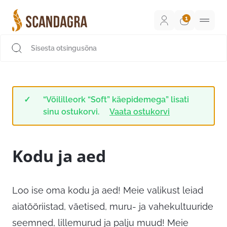
Liigu
sisu
juurde
Scandagra e-pood
“Võililleork “Soft” käepidemega” lisati
sinu ostukorvi.
Vaata ostukorvi
Kodu ja aed
Loo ise oma kodu ja aed! Meie valikust leiad
aiatööriistad, väetised, muru- ja vahekultuuride
seemned, lillemurud ja palju muud! Meie