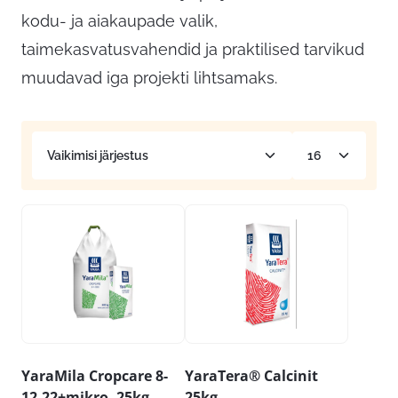
kodu- ja aiakaupade valik,
taimekasvatusvahendid ja praktilised tarvikud
muudavad iga projekti lihtsamaks.
YaraMila Cropcare 8-
YaraTera® Calcinit
12-22+mikro, 25kg
25kg