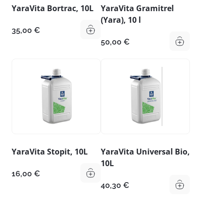
YaraVita Bortrac, 10L
YaraVita Gramitrel
(Yara), 10 l
35,00
€
50,00
€
YaraVita Stopit, 10L
YaraVita Universal Bio,
10L
16,00
€
40,30
€