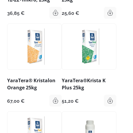
36,85
€
25,60
€
YaraTera® Kristalon
YaraTera®Krista K
Orange 25kg
Plus 25kg
67,00
€
51,20
€