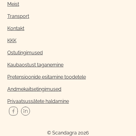
Meist
Transport
Kontakt
KKK
Ostutingimused
Kaubaostust taganemine
Pretensioonide esitamine toodetele
Andmekaitsetingimused
Privaatsussätete haldamine
© Scandagra 2026