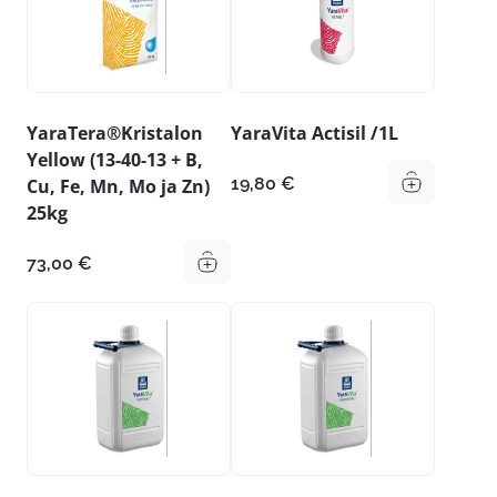
YaraTera®Kristalon
YaraVita Actisil /1L
Yellow (13-40-13 + B,
19,80
€
Cu, Fe, Mn, Mo ja Zn)
25kg
73,00
€