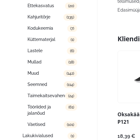
tellimused
Ettekasvatus
(20)
Edasimüüja:
Kahjuritõrje
(135)
Kodukeemia
(7)
Kliend
Küttematerjal
(1)
Lastele
(6)
Mullad
(18)
Muud
(142)
Seemned
(114)
Taimekaitsevahendid
(24)
Tööriided ja
(61)
jalanõud
Oksakäär
P121
Väetised
(101)
Lakukivialused
18,39
€
(1)