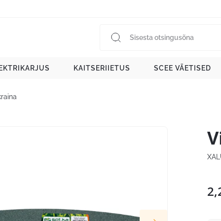
EKTRIKARJUS
KAITSERIIETUS
SCEE VÄETISED
kraina
V
XAL
2,