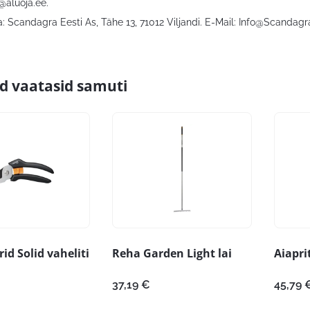
@aluoja.ee
.
 Scandagra Eesti As, Tähe 13, 71012 Viljandi. E-Mail:
Info@Scandagr
id vaatasid samuti
id Solid vaheliti
Reha Garden Light lai
Aiapri
37,19
€
45,79