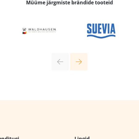
Müüme järgmiste brändide tooteid
enditugi
Lingid