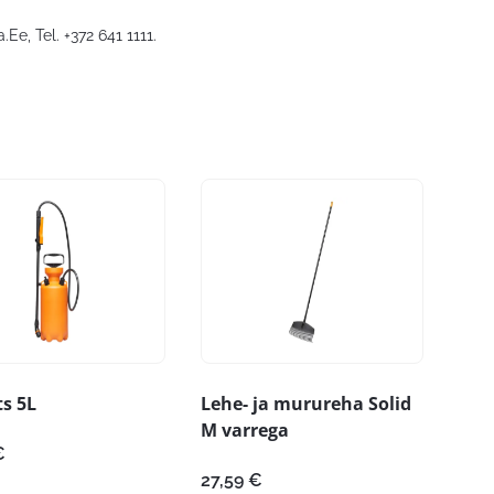
a.Ee
, Tel. +372 641 1111.
ts 5L
Lehe- ja murureha Solid
M varrega
€
27,59
€