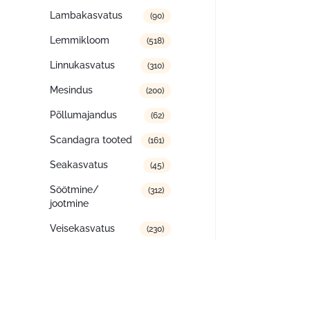
Lambakasvatus
(90)
Lemmikloom
(518)
Linnukasvatus
(310)
Mesindus
(200)
Põllumajandus
(62)
Scandagra tooted
(161)
Seakasvatus
(45)
Söötmine/
(312)
jootmine
Veisekasvatus
(230)