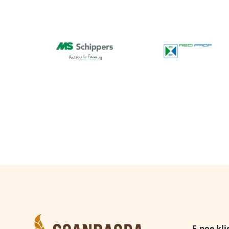
E-poe kli