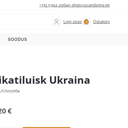
+372 5304 2064
e-shop@scandagra.ee
Logi sisse
Ostukorv
SOODUS
ikatiluisk Ukraina
UU001064
20
€