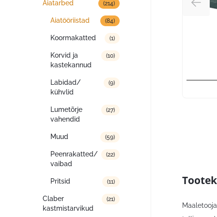
Aiatarbed
(214)
Aiatööriistad
(84)
Koormakatted
(1)
Korvid ja
(10)
kastekannud
Labidad/
(9)
kühvlid
Lumetõrje
(27)
vahendid
Muud
(59)
Peenrakatted/
(22)
vaibad
Tootek
Pritsid
(11)
Claber
(21)
Maaletooja,
kastmistarvikud