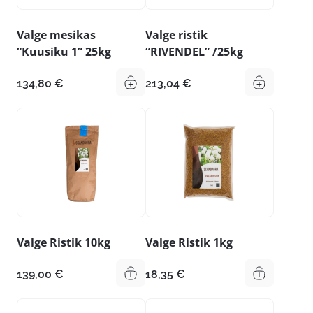
Valge mesikas
Valge ristik
“Kuusiku 1” 25kg
“RIVENDEL” /25kg
134,80
€
213,04
€
Valge Ristik 10kg
Valge Ristik 1kg
139,00
€
18,35
€