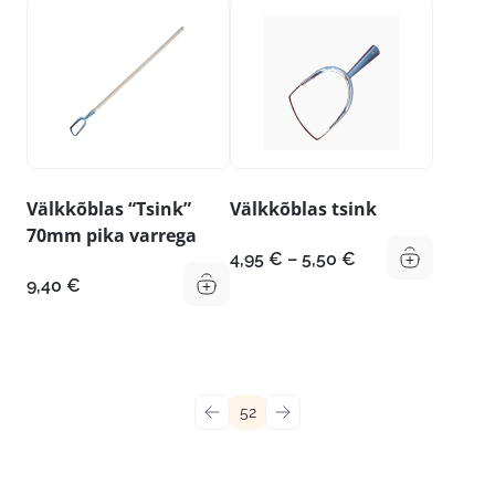
Välkkõblas “Tsink”
Välkkõblas tsink
70mm pika varrega
Hinnavahemik:
4,95
€
–
5,50
€
4,95 €
9,40
€
kuni
5,50 €
←
52
→