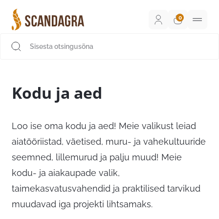
Liigu
sisu
juurde
Scandagra e-pood
Kodu ja aed
Loo ise oma kodu ja aed! Meie valikust leiad
aiatööriistad, väetised, muru- ja vahekultuuride
seemned, lillemurud ja palju muud! Meie
kodu- ja aiakaupade valik,
taimekasvatusvahendid ja praktilised tarvikud
muudavad iga projekti lihtsamaks.