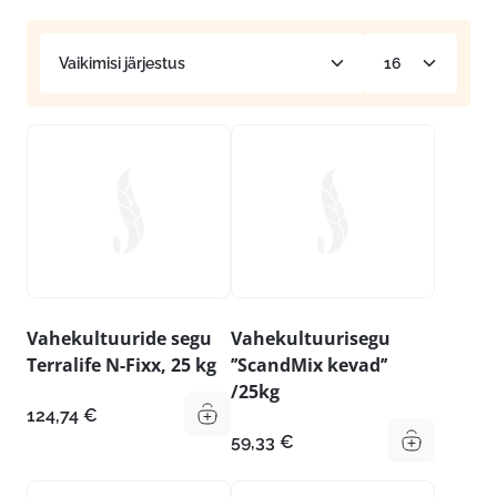
Vahekultuuride segu
Vahekultuurisegu
Terralife N-Fixx, 25 kg
’’ScandMix kevad’’
/25kg
124,74
€
59,33
€