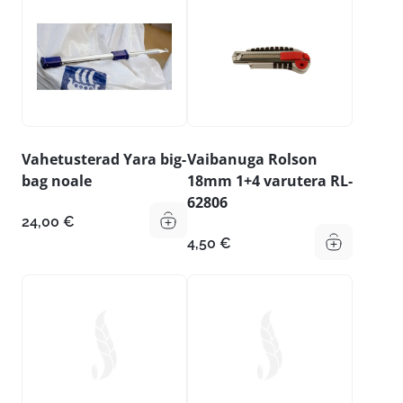
Vahetusterad Yara big-
Vaibanuga Rolson
bag noale
18mm 1+4 varutera RL-
62806
24,00
€
4,50
€