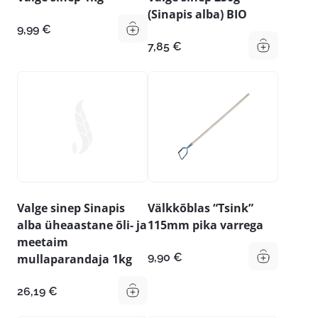
(Sinapis alba) BIO
9,99
€
7,85
€
Valge sinep Sinapis
Välkkõblas “Tsink”
alba üheaastane õli- ja
115mm pika varrega
meetaim
9,90
€
mullaparandaja 1kg
26,19
€