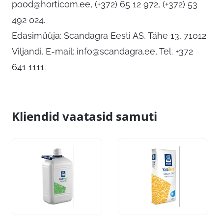
pood@horticom.ee
, (+372) 65 12 972, (+372) 53
492 024.
Edasimüüja: Scandagra Eesti AS, Tähe 13, 71012
Viljandi. E-mail:
info@scandagra.ee
, Tel. +372
641 1111.
Kliendid vaatasid samuti