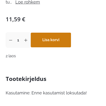
tu
...
Loe rohkem
11,59
€
Lisa korvi
2 laos
Tootekirjeldus
Kasutamine: Enne kasutamist loksutada!