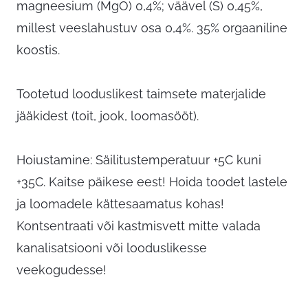
magneesium (MgO) 0,4%; väävel (S) 0,45%,
millest veeslahustuv osa 0,4%. 35% orgaaniline
koostis.
Tootetud looduslikest taimsete materjalide
jääkidest (toit, jook, loomasööt).
Hoiustamine: Säilitustemperatuur +5C kuni
+35C. Kaitse päikese eest! Hoida toodet lastele
ja loomadele kättesaamatus kohas!
Kontsentraati või kastmisvett mitte valada
kanalisatsiooni või looduslikesse
veekogudesse!