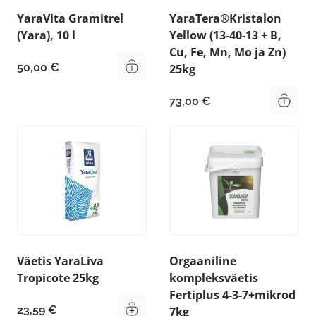
YaraVita Gramitrel
YaraTera®Kristalon
(Yara), 10 l
Yellow (13-40-13 + B,
Cu, Fe, Mn, Mo ja Zn)
50,00
€
25kg
73,00
€
Väetis YaraLiva
Orgaaniline
Tropicote 25kg
kompleksväetis
Fertiplus 4-3-7+mikrod
23,59
€
7kg