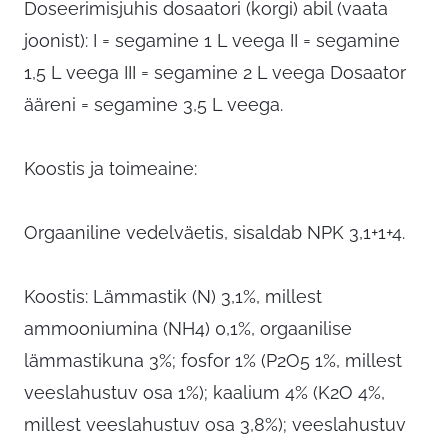
Doseerimisjuhis dosaatori (korgi) abil (vaata
joonist): I = segamine 1 L veega II = segamine
1,5 L veega III = segamine 2 L veega Dosaator
ääreni = segamine 3,5 L veega.
Koostis ja toimeaine:
Orgaaniline vedelväetis, sisaldab NPK 3,1+1+4.
Koostis: Lämmastik (N) 3,1%, millest
ammooniumina (NH4) 0,1%, orgaanilise
lämmastikuna 3%; fosfor 1% (P2O5 1%, millest
veeslahustuv osa 1%); kaalium 4% (K2O 4%,
millest veeslahustuv osa 3,8%); veeslahustuv