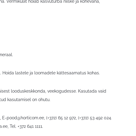
a. Vermikuliit hoiab kasvuturba niiske ja kohevana,
neraal.
t. Hoida lastele ja loomadele kättesaamatus kohas.
misest looduskeskkonda, veekogudesse. Kasutada vaid
htud kasutamisel on ohutu.
6,
E-pood@horticom.ee
, (+372) 65 12 972, (+372) 53 492 024.
a.ee
, Tel. +372 641 1111.