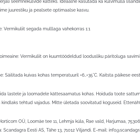
rjali seemnekülvide katteks. Ideaalne kasutada ka külvimulla lisandin
ime juurestiku ja pealsete optimaalse kasvu.
: Vermikuliit segada mulllaga vahekorras 1:1
 toimeaine: Vermikuliit on kuumtöödeldud loodusliku päritoluga savimi
e: Säilitada kuivas kohas temperatuuril +6…+35°C. Kaitsta päikese ees
ida lastele ja loomadele kättesaamatus kohas. Hoiduda toote sattu
n kindlaks tehtud vajadus. Mitte ületada soovitatud koguseid. Ettenä
 Horticom OÜ, Loomäe tee 11, Lehmja küla, Rae vald, Harjumaa, 7530
: Scandagra Eesti AS, Tähe 13, 71012 Viljandi. E-mail:
info@scandagr