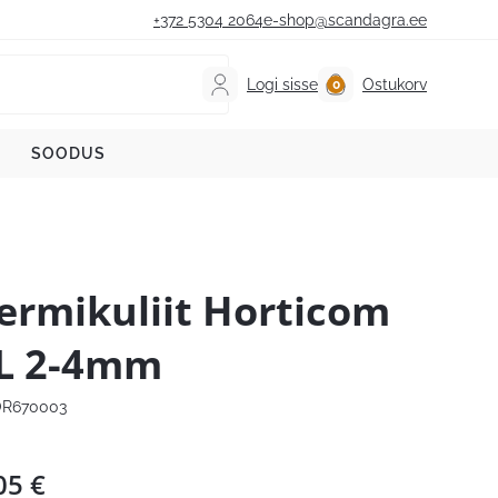
+372 5304 2064
e-shop@scandagra.ee
Logi sisse
Ostukorv
SOODUS
ermikuliit Horticom
L 2-4mm
R670003
05
€