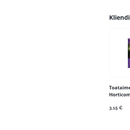
Kliend
Toataim
Horticom
3,15
€