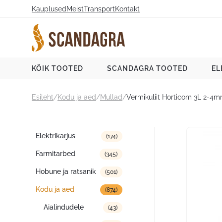
Liigu
Kauplused
Meist
Transport
Kontakt
sisu
juurde
Scandagra e-pood
KÕIK TOOTED
SCANDAGRA TOOTED
EL
Esileht
/
Kodu ja aed
/
Mullad
/
Vermikuliit Horticom 3L 2-4
Tootekategooriad
Elektrikarjus
(174)
Farmitarbed
(345)
Hobune ja ratsanik
(501)
Kodu ja aed
(874)
Aialindudele
(43)