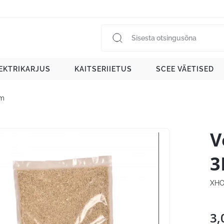
EKTRIKARJUS
KAITSERIIETUS
SCEE VÄETISED
mm
V
3
XHO
3,