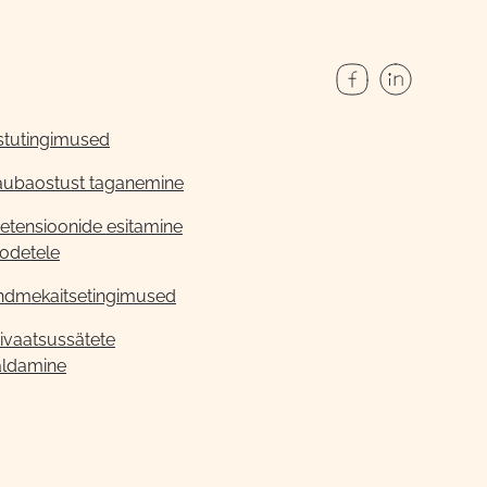
stutingimused
aubaostust taganemine
etensioonide esitamine
odetele
ndmekaitsetingimused
ivaatsussätete
aldamine