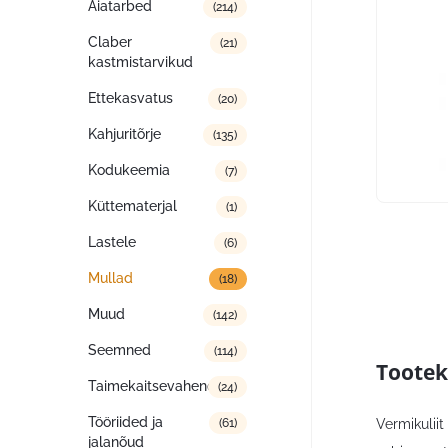
Aiatarbed
(214)
Claber
(21)
kastmistarvikud
Ettekasvatus
(20)
Kahjuritõrje
(135)
Kodukeemia
(7)
Küttematerjal
(1)
Lastele
(6)
Mullad
(18)
Muud
(142)
Seemned
(114)
Tootek
Taimekaitsevahendid
(24)
Tööriided ja
Vermikulii
(61)
jalanõud