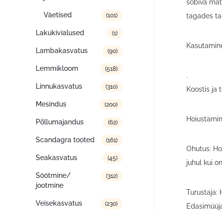
sobiva mate
Väetised
tagades ta
(101)
Lakukivialused
(1)
Kasutamine
Lambakasvatus
(90)
Lemmikloom
(518)
.
Linnukasvatus
(310)
Koostis ja
Mesindus
(200)
Hoiustamin
Põllumajandus
(62)
Scandagra tooted
(161)
Ohutus: Ho
Seakasvatus
(45)
juhul kui o
Söötmine/
(312)
jootmine
Turustaja:
Veisekasvatus
(230)
Edasimüüja