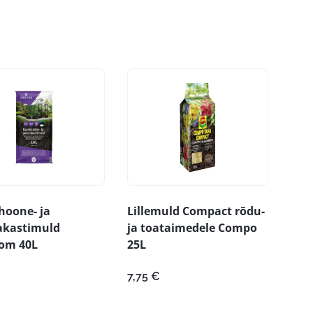
hoone- ja
Lillemuld Compact rõdu-
akastimuld
ja toataimedele Compo
com 40L
25L
7,75
€