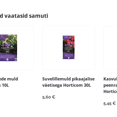
id vaatasid samuti
ede muld
Suvelillemuld pikaajalise
Kasvu
 10L
väetisega Horticom 30L
peenr
Horti
5,60
€
5,45
€