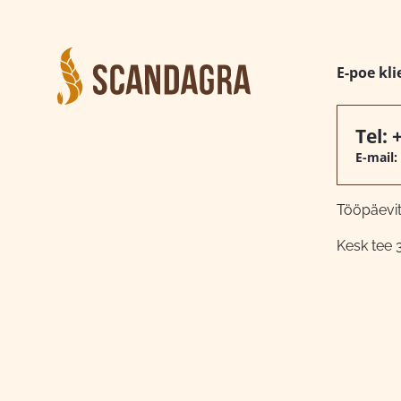
E-poe kli
Tel:
E-mail:
Tööpäeviti
Kesk tee 3