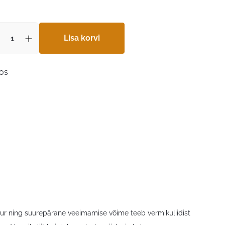
Lisa korvi
aos
tuur ning suurepärane veeimamise võime teeb vermikuliidist