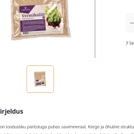
7 l
irjeldus
t on loodusliku päritoluga puhas savimineraal. Kerge ja õhuline struk