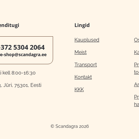
enditugi
Lingid
Kauplused
O
+372 5304 2064
Meist
K
e-shop@scandagra.ee
Transport
Pr
to
 kell 8:00-16:30
Kontakt
A
, Jüri, 75301, Eesti
KKK
Pr
h
© Scandagra 2026