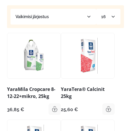
YaraMila Cropcare 8-
YaraTera® Calcinit
12-22+mikro, 25kg
25kg
36,85
€
25,60
€