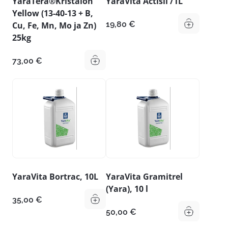
YaraTera®Kristalon
YaraVita Actisil /1L
Yellow (13-40-13 + B,
19,80
€
Cu, Fe, Mn, Mo ja Zn)
25kg
73,00
€
YaraVita Bortrac, 10L
YaraVita Gramitrel
(Yara), 10 l
35,00
€
50,00
€