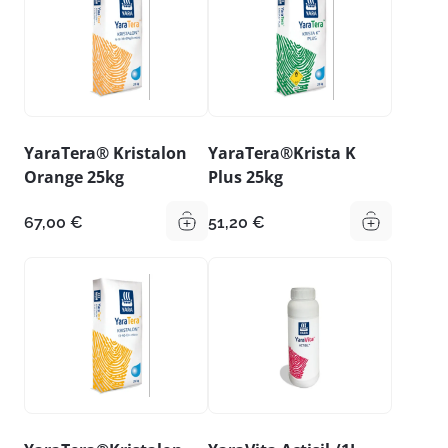
YaraTera® Kristalon
YaraTera®Krista K
Orange 25kg
Plus 25kg
67,00
€
51,20
€