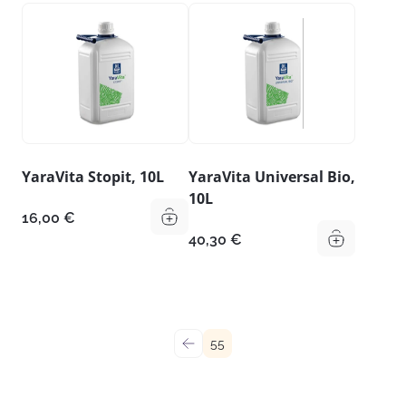
YaraVita Stopit, 10L
YaraVita Universal Bio,
10L
16,00
€
40,30
€
←
55