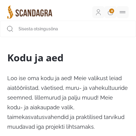
Liigu
sisu
juurde
Scandagra e-pood
Kodu ja aed
Loo ise oma kodu ja aed! Meie valikust leiad
aiatööriistad, väetised, muru- ja vahekultuuride
seemned, lillemurud ja palju muud! Meie
kodu- ja aiakaupade valik,
taimekasvatusvahendid ja praktilised tarvikud
muudavad iga projekti lihtsamaks.