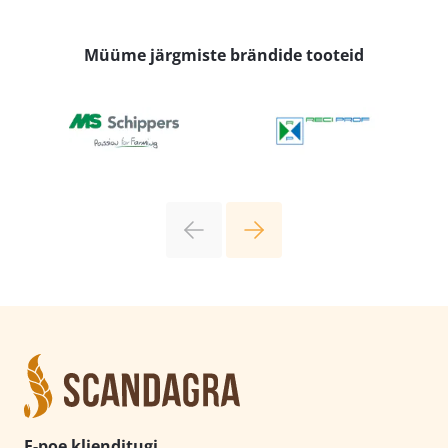
Müüme järgmiste brändide tooteid
E-poe klienditugi