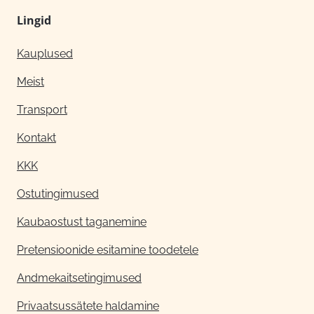
Lingid
Kauplused
Meist
Transport
Kontakt
KKK
Ostutingimused
Kaubaostust taganemine
Pretensioonide esitamine toodetele
Andmekaitsetingimused
Privaatsussätete haldamine