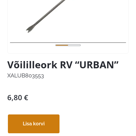
Võililleork RV “URBAN”
XALUB803553
6,80
€
Lisa korvi