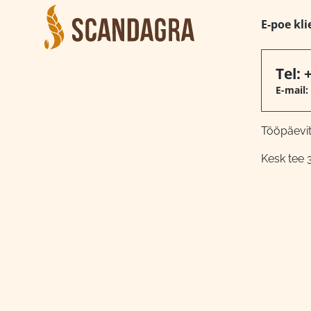
E-poe kli
Tel:
E-mail:
Tööpäeviti
Kesk tee 3