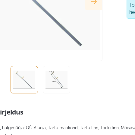
T
he
irjeldus
 hulgimüüja: OÜ Aluoja, Tartu maakond, Tartu linn, Tartu linn, Mõisava