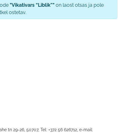
oode
"Vikativars “Liblik”"
on laost otsas ja pole
tkel ostetav.
he tn 29-26, 50707, Tel: +372 56 626712, e-mail: