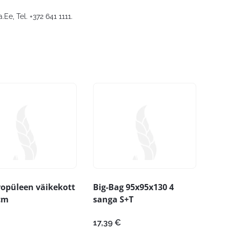
a.Ee
, Tel. +372 641 1111.
opüleen väikekott
Big-Bag 95x95x130 4
cm
sanga S+T
17,39
€