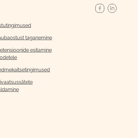
stutingimused
aubaostust taganemine
etensioonide esitamine
odetele
ndmekaitsetingimused
ivaatsussätete
aldamine