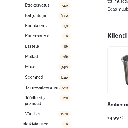
tellimused
Ettekasvatus
(20)
Edasimüüja:
Kahjuritõrje
(135)
Kodukeemia
(7)
Kliend
Küttematerjal
(1)
Lastele
(6)
Mullad
(18)
Muud
(142)
Seemned
(114)
Taimekaitsevahendid
(24)
Tööriided ja
(61)
jalanõud
Ämber ro
Väetised
(101)
14,99
€
Lakukivialused
(1)