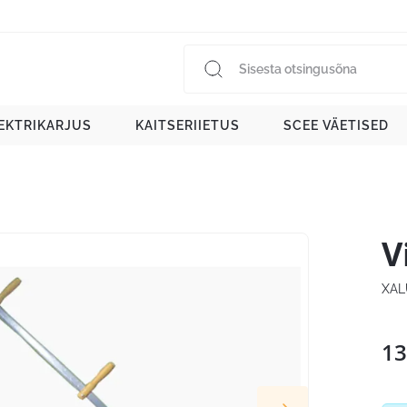
EKTRIKARJUS
KAITSERIIETUS
SCEE VÄETISED
V
XA
13