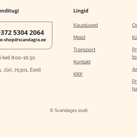
enditugi
Lingid
Kauplused
O
+372 5304 2064
Meist
K
e-shop@scandagra.ee
Transport
Pr
to
 kell 8:00-16:30
Kontakt
A
, Jüri, 75301, Eesti
KKK
Pr
h
© Scandagra 2026