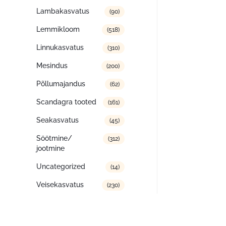
Lambakasvatus
(90)
Lemmikloom
(518)
Linnukasvatus
(310)
Mesindus
(200)
Põllumajandus
(62)
Scandagra tooted
(161)
Seakasvatus
(45)
Söötmine/
(312)
jootmine
Uncategorized
(14)
Veisekasvatus
(230)