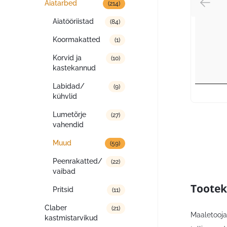
Aiatarbed
(214)
Aiatööriistad
(84)
Koormakatted
(1)
Korvid ja
(10)
kastekannud
Labidad/
(9)
kühvlid
Lumetõrje
(27)
vahendid
Muud
(59)
Peenrakatted/
(22)
vaibad
Tootek
Pritsid
(11)
Claber
(21)
Maaletooja,
kastmistarvikud