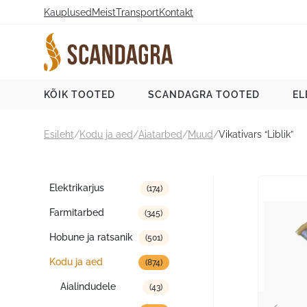
Liigu
Kauplused
Meist
Transport
Kontakt
sisu
juurde
Scandagra e-pood
KÕIK TOOTED
SCANDAGRA TOOTED
EL
Esileht
/
Kodu ja aed
/
Aiatarbed
/
Muud
/
Vikativars “Liblik”
Tootekategooriad
Elektrikarjus
(174)
Farmitarbed
(345)
Hobune ja ratsanik
(501)
Kodu ja aed
(874)
Aialindudele
(43)