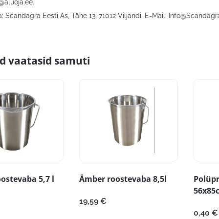
@aluoja.ee
.
 Scandagra Eesti As, Tähe 13, 71012 Viljandi. E-Mail:
Info@Scandagr
id vaatasid samuti
ostevaba 5,7 l
Ämber roostevaba 8,5l
Polüpr
56x85
19,59
€
0,40
€