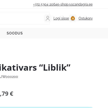
+372 5304 2064
e-shop@scandagra.ee
Logi sisse
Ostukorv
SOODUS
ikativars “Liblik”
LUW000200
,79
€