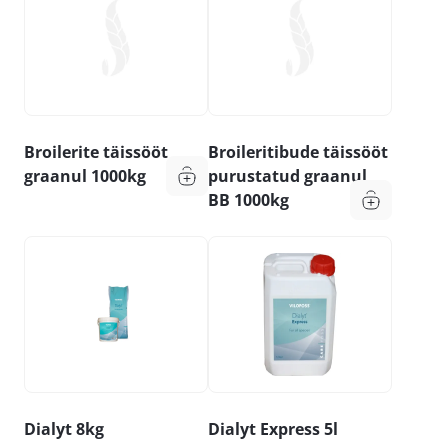
Broilerite täissööt
Broileritibude täissööt
graanul 1000kg
purustatud graanul
BB 1000kg
Dialyt 8kg
Dialyt Express 5l