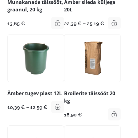
Munakanade täissööt,
Ämber sileda küljega
graanul, 20 kg
20L
Hinnavahemik
13,65
€
22,39
€
–
25,19
€
22,39 €
kuni
25,19 €
Ämber tugev plast 12L
Broilerite täissööt 20
kg
Hinnavahemik:
10,39
€
–
12,59
€
10,39 €
18,90
€
kuni
12,59 €