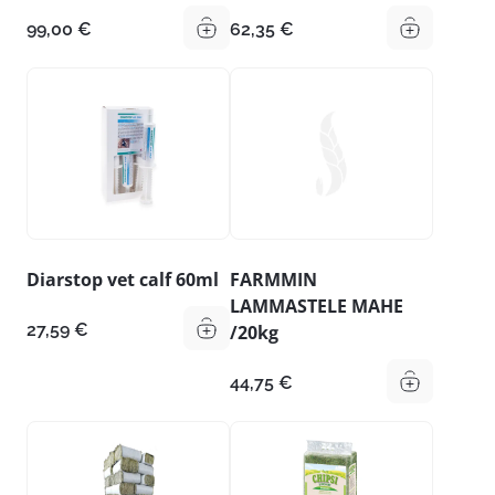
99,00
€
62,35
€
Diarstop vet calf 60ml
FARMMIN
LAMMASTELE MAHE
27,59
€
/20kg
44,75
€