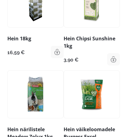
Hein 18kg
Hein Chipsi Sunshine
1kg
16,59
€
3,90
€
Hein närilistele
Hein väikeloomadele
Meadow Zolux 1kg
Burgess Excel