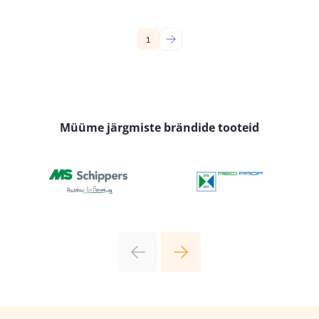
1
→
Müüme järgmiste brändide tooteid