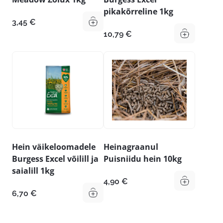
pikakõrreline 1kg
3,45
€
10,79
€
Hein väikeloomadele
Heinagraanul
Burgess Excel võilill ja
Puisniidu hein 10kg
saialill 1kg
4,90
€
6,70
€