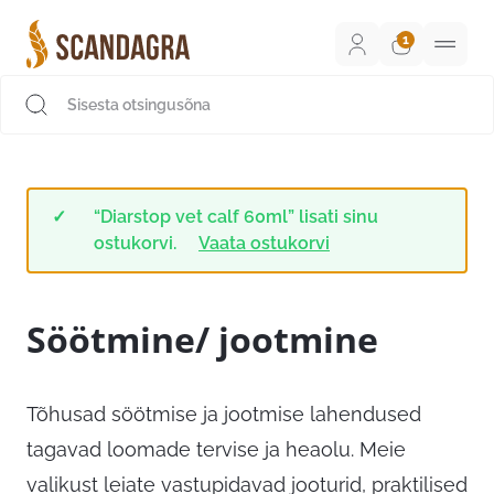
Liigu
sisu
juurde
Scandagra e-pood
“Diarstop vet calf 60ml” lisati sinu
ostukorvi.
Vaata ostukorvi
Söötmine/ jootmine
Tõhusad söötmise ja jootmise lahendused
tagavad loomade tervise ja heaolu. Meie
valikust leiate vastupidavad jooturid, praktilised