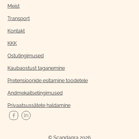
Meist
Transport
Kontakt
KKK
Ostutingimused
Kaubaostust taganemine
Pretensioonide esitamine toodetele
Andmekaitsetingimused
Privaatsussätete haldamine
© Scandagra 2026