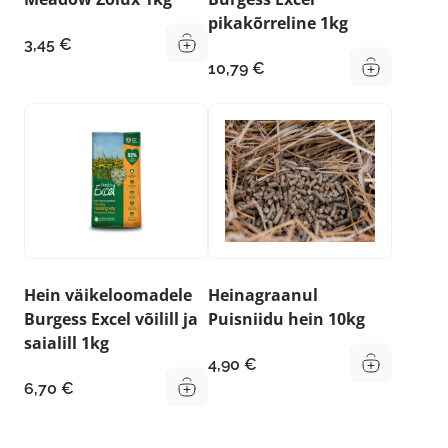
pikakõrreline 1kg
3,45
€
10,79
€
Hein väikeloomadele
Heinagraanul
Burgess Excel võilill ja
Puisniidu hein 10kg
saialill 1kg
4,90
€
6,70
€