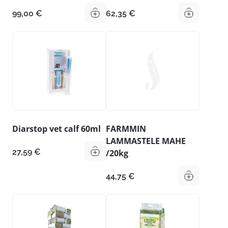
99,00
€
62,35
€
Diarstop vet calf 60ml
FARMMIN
LAMMASTELE MAHE
27,59
€
/20kg
44,75
€