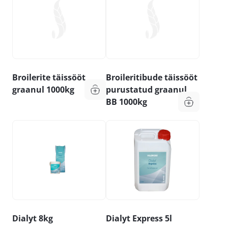
Broilerite täissööt
Broileritibude täissööt
graanul 1000kg
purustatud graanul
BB 1000kg
Dialyt 8kg
Dialyt Express 5l