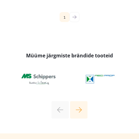
1
→
Müüme järgmiste brändide tooteid