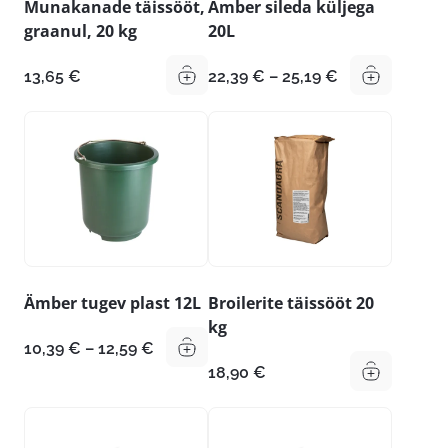
Munakanade täissööt,
Ämber sileda küljega
graanul, 20 kg
20L
Hinnavahemik
13,65
€
22,39
€
–
25,19
€
22,39 €
kuni
25,19 €
Ämber tugev plast 12L
Broilerite täissööt 20
kg
Hinnavahemik:
10,39
€
–
12,59
€
10,39 €
18,90
€
kuni
12,59 €