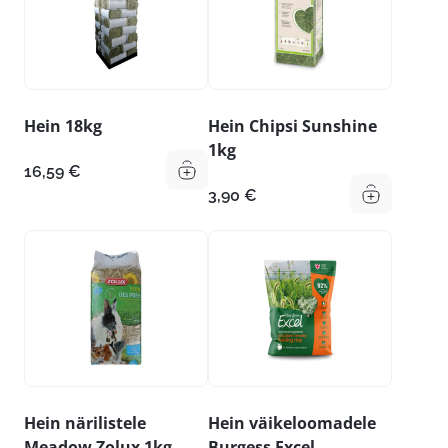
Hein 18kg
Hein Chipsi Sunshine
1kg
16,59
€
3,90
€
Hein närilistele
Hein väikeloomadele
Meadow Zolux 1kg
Burgess Excel