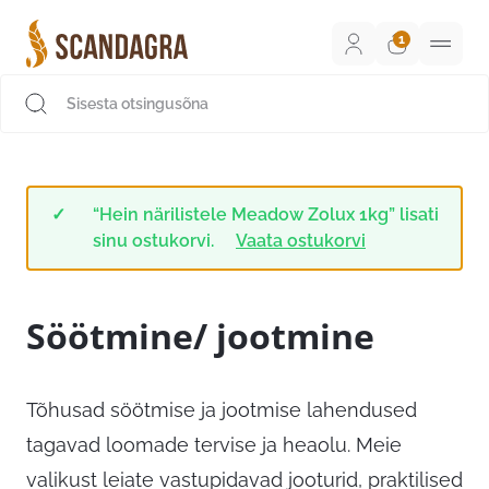
Liigu
sisu
juurde
Scandagra e-pood
“Hein närilistele Meadow Zolux 1kg” lisati
sinu ostukorvi.
Vaata ostukorvi
Söötmine/ jootmine
Tõhusad söötmise ja jootmise lahendused
tagavad loomade tervise ja heaolu. Meie
valikust leiate vastupidavad jooturid, praktilised