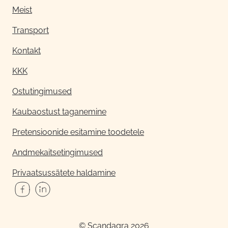
Meist
Transport
Kontakt
KKK
Ostutingimused
Kaubaostust taganemine
Pretensioonide esitamine toodetele
Andmekaitsetingimused
Privaatsussätete haldamine
© Scandagra 2026