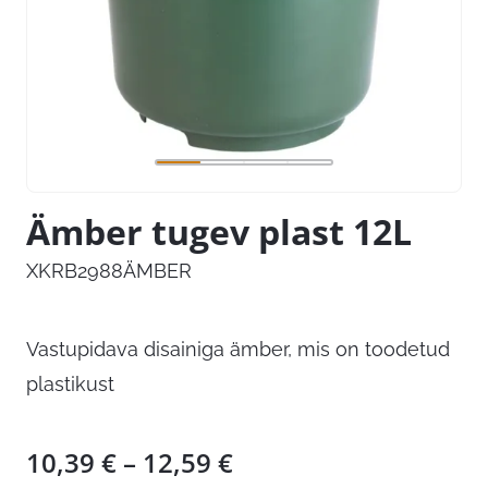
Ämber tugev plast 12L
XKRB2988ÄMBER
Vastupidava disainiga ämber, mis on toodetud
plastikust
Hinnavahemik:
10,39
€
–
12,59
€