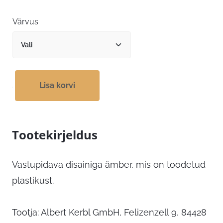
10,39 €
kuni
Värvus
12,59 €
Lisa korvi
Tootekirjeldus
Vastupidava disainiga ämber, mis on toodetud
plastikust.
Tootja: Albert Kerbl GmbH, Felizenzell 9, 84428