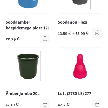
Söödaämber
Söödanõu Flexi
käepidemega plast 12L
Hinnavahe
13,59
€
–
15,99
€
13,59 €
20,79
€
kuni
15,99 €
Ämber Jumbo 20L
Lutt (2780-LE) 277
17,19
€
0,97
€