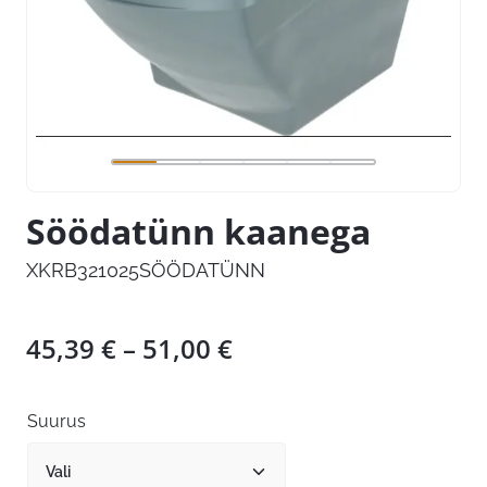
Söödatünn kaanega
XKRB321025SÖÖDATÜNN
Hinnavahemik:
45,39
€
–
51,00
€
45,39 €
kuni
Suurus
51,00 €