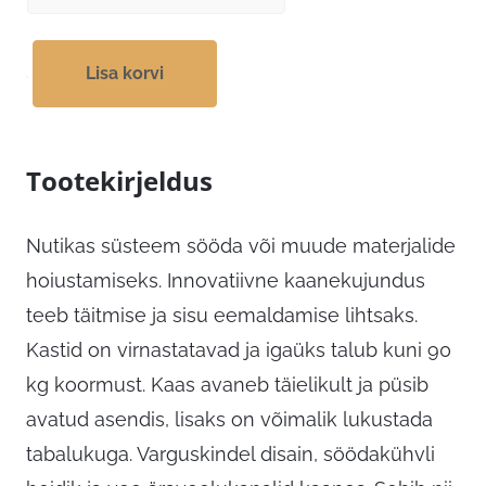
Lisa korvi
Tootekirjeldus
Nutikas süsteem sööda või muude materjalide
hoiustamiseks. Innovatiivne kaanekujundus
teeb täitmise ja sisu eemaldamise lihtsaks.
Kastid on virnastatavad ja igaüks talub kuni 90
kg koormust. Kaas avaneb täielikult ja püsib
avatud asendis, lisaks on võimalik lukustada
tabalukuga. Varguskindel disain, söödakühvli