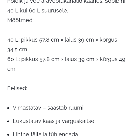
hoidik ja vee äravoolukanalid kaanes. Sobib nii
40 L kui 60 L suurusele.
Mõõtmed:
40 L: pikkus 57,8 cm × laius 39 cm × kõrgus
34,5 cm
60 L: pikkus 57,8 cm × laius 39 cm × kõrgus 49
cm
Eelised:
Virnastatav – säästab ruumi
Lukustatav kaas ja varguskaitse
Lihtne täita ja tühjendada