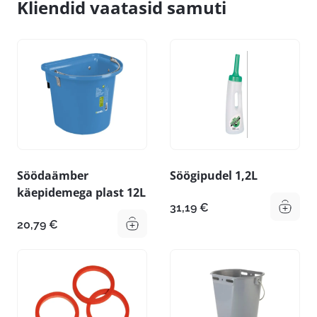
Kliendid vaatasid samuti
Söödaämber
Söögipudel 1,2L
käepidemega plast 12L
31,19
€
20,79
€