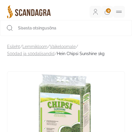
Liigu
sisu
juurde
Scandagra e-pood
Esileht
/
Lemmikloom
/
Väikeloomale
/
Söödad ja söödalisandid
/
Hein Chipsi Sunshine 1kg