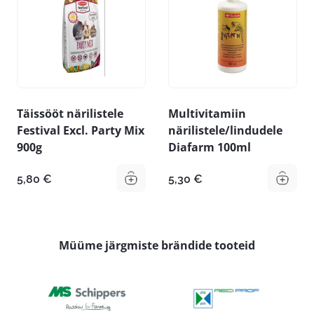
Täissööt närilistele
Multivitamiin
Festival Excl. Party Mix
närilistele/lindudele
900g
Diafarm 100ml
5,80
€
5,30
€
Müüme järgmiste brändide tooteid