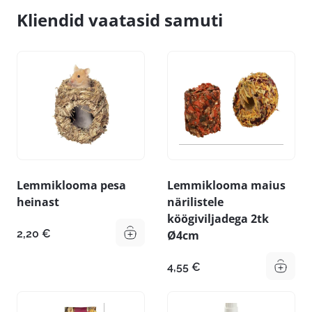
Kliendid vaatasid samuti
Lemmiklooma pesa
Lemmiklooma maius
heinast
närilistele
köögiviljadega 2tk
2,20
€
Ø4cm
4,55
€