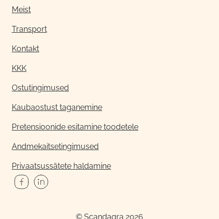
Meist
Transport
Kontakt
KKK
Ostutingimused
Kaubaostust taganemine
Pretensioonide esitamine toodetele
Andmekaitsetingimused
Privaatsussätete haldamine
© Scandagra 2026