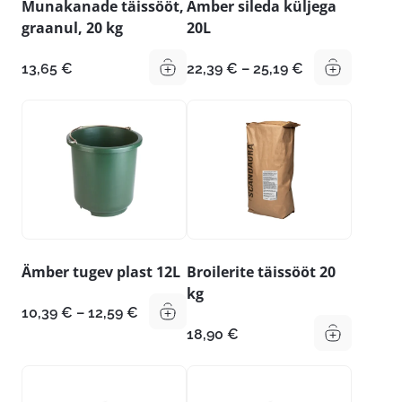
Munakanade täissööt,
Ämber sileda küljega
graanul, 20 kg
20L
Hinnavahemik
13,65
€
22,39
€
–
25,19
€
22,39 €
kuni
25,19 €
Ämber tugev plast 12L
Broilerite täissööt 20
kg
Hinnavahemik:
10,39
€
–
12,59
€
10,39 €
18,90
€
kuni
12,59 €