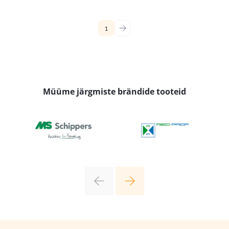
1
→
Müüme järgmiste brändide tooteid