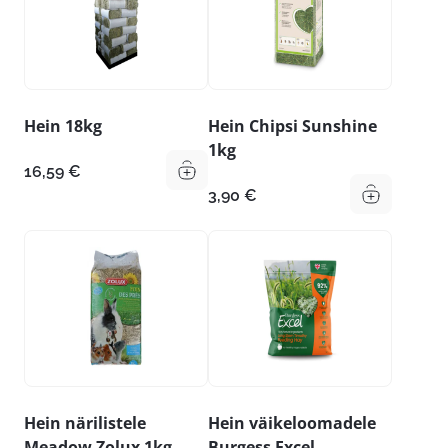
Hein 18kg
Hein Chipsi Sunshine
1kg
16,59
€
3,90
€
Hein närilistele
Hein väikeloomadele
Meadow Zolux 1kg
Burgess Excel