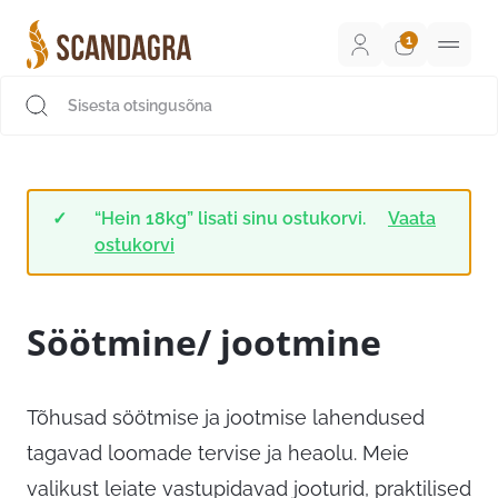
Liigu
sisu
juurde
Scandagra e-pood
“Hein 18kg” lisati sinu ostukorvi.
Vaata
ostukorvi
Söötmine/ jootmine
Tõhusad söötmise ja jootmise lahendused
tagavad loomade tervise ja heaolu. Meie
valikust leiate vastupidavad jooturid, praktilised