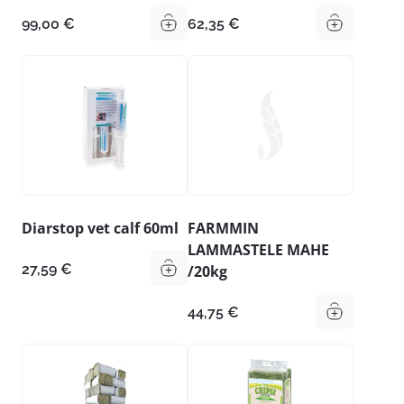
99,00
€
62,35
€
Diarstop vet calf 60ml
FARMMIN
LAMMASTELE MAHE
27,59
€
/20kg
44,75
€