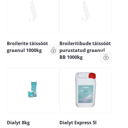
Broilerite täissööt
Broileritibude täissööt
graanul 1000kg
purustatud graanul
BB 1000kg
Dialyt 8kg
Dialyt Express 5l