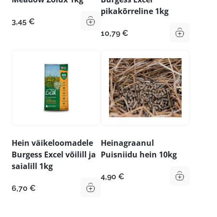
pikakõrreline 1kg
3,45
€
10,79
€
Hein väikeloomadele
Heinagraanul
Burgess Excel võilill ja
Puisniidu hein 10kg
saialill 1kg
4,90
€
6,70
€