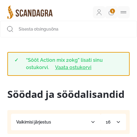
Liigu
sisu
juurde
Scandagra e-pood
“Sööt Action mix 20kg” lisati sinu
ostukorvi.
Vaata ostukorvi
Söödad ja söödalisandid