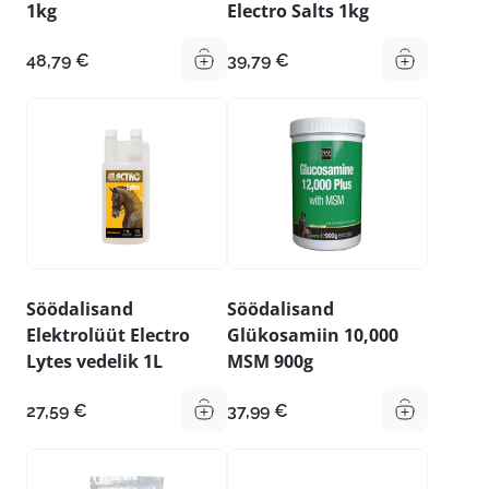
1kg
Electro Salts 1kg
48,79
€
39,79
€
Söödalisand
Söödalisand
Elektrolüüt Electro
Glükosamiin 10,000
Lytes vedelik 1L
MSM 900g
27,59
€
37,99
€