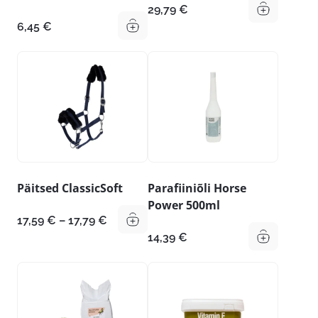
29,79
€
6,45
€
Päitsed ClassicSoft
Parafiiniõli Horse
Power 500ml
Hinnavahemik:
17,59
€
–
17,79
€
17,59 €
14,39
€
kuni
17,79 €