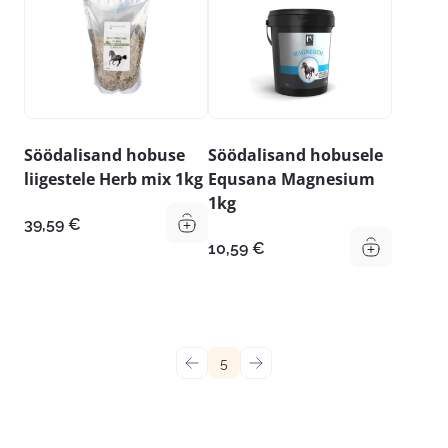
Söödalisand hobuse
Söödalisand hobusele
liigestele Herb mix 1kg
Equsana Magnesium
1kg
39,59
€
10,59
€
←
5
→