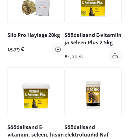
Silo Pro Haylage 20kg
Söödalisand E-vitamiin
ja Seleen Plus 2,5kg
15,79
€
81,00
€
Söödalisand E-
Söödalisand
vitamiin, seleen, lüsiin
elektrolüüdid Naf