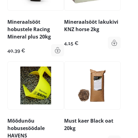
Mineraalsööt
Mineraalsööt lakukivi
hobustele Racing
KNZ horse 2kg
Mineral plus 20kg
4,15
€
40,39
€
Mõõdunõu
Must kaer Black oat
hobusesöödale
20kg
HAVENS