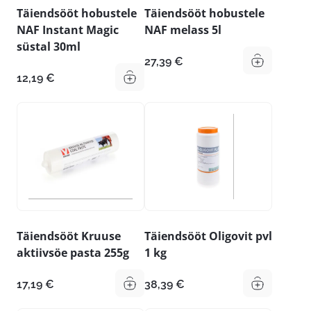
Täiendsööt hobustele
Täiendsööt hobustele
NAF Instant Magic
NAF melass 5l
süstal 30ml
27,39
€
12,19
€
Täiendsööt Kruuse
Täiendsööt Oligovit pvl
aktiivsöe pasta 255g
1 kg
17,19
€
38,39
€