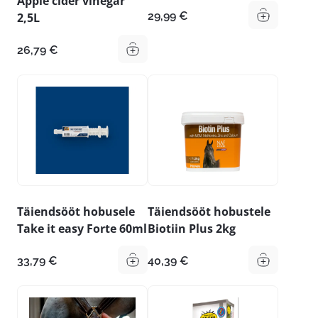
Apple cider vinegar
29,99
€
2,5L
26,79
€
Täiendsööt hobusele
Täiendsööt hobustele
Take it easy Forte 60ml
Biotiin Plus 2kg
33,79
€
40,39
€