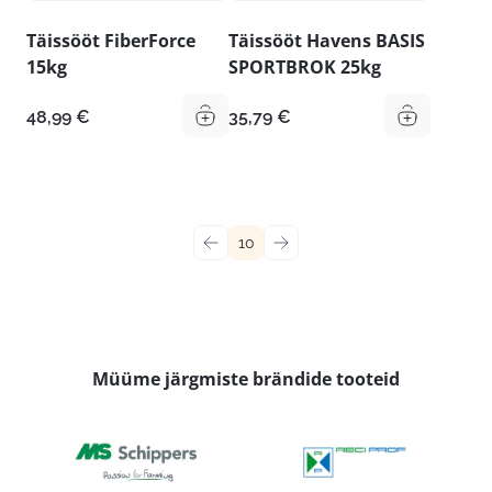
Täissööt FiberForce
Täissööt Havens BASIS
15kg
SPORTBROK 25kg
48,99
€
35,79
€
←
10
→
Müüme järgmiste brändide tooteid