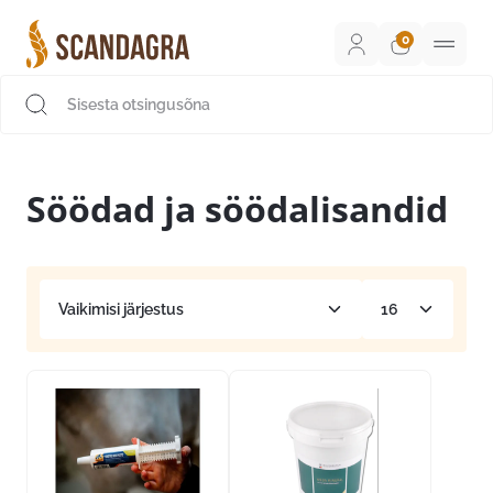
Liigu
sisu
juurde
Scandagra e-pood
Söödad ja söödalisandid