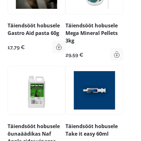
Täiendsööt hobusele
Täiendsööt hobusele
Gastro Aid pasta 60g
Mega Mineral Pellets
3kg
17,79
€
29,59
€
Täiendsööt hobusele
Täiendsööt hobusele
õunaäädikas Naf
Take it easy 60ml