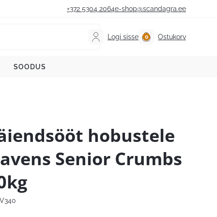
+372 5304 2064
e-shop@scandagra.ee
Logi sisse
Ostukorv
SOODUS
äiendsööt hobustele
avens Senior Crumbs
0kg
V340