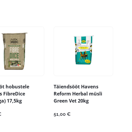
öt hobustele
Täiendsööt Havens
 FibreDice
Reform Herbal müsli
a) 17,5kg
Green Vet 20kg
€
51,00
€