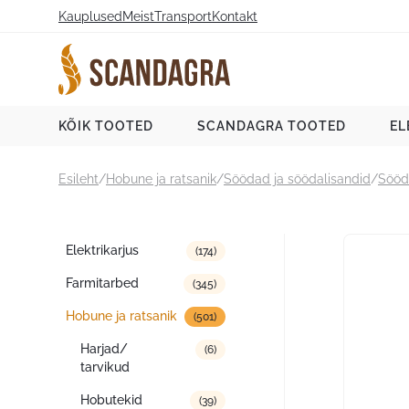
Liigu
Kauplused
Meist
Transport
Kontakt
sisu
juurde
Scandagra e-pood
KÕIK TOOTED
SCANDAGRA TOOTED
EL
Esileht
/
Hobune ja ratsanik
/
Söödad ja söödalisandid
/
Sööd
Tootekategooriad
Elektrikarjus
(174)
Farmitarbed
(345)
Hobune ja ratsanik
(501)
Harjad/
(6)
tarvikud
Hobutekid
(39)