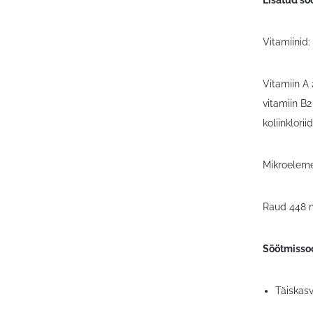
Vitamiinid:
Vitamiin A
vitamiin B
koliinklor
Mikroeleme
Raud 448 m
Söötmisso
Täiskasv