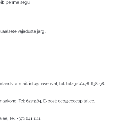
tekib pehme segu
uaalsete vajaduste järgi.
rlands, e-mail:
info@havens.nl
, tel: tel:+31(0)478-638238.
 maakond. Tel: 6279184, E-post:
eco@ecocapital.ee
.
a.ee
, Tel. +372 641 1111.