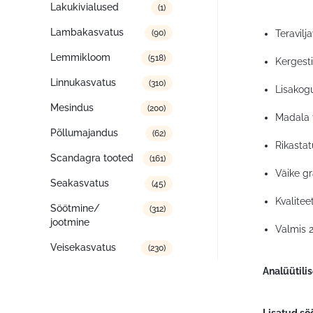
Lakukivialused
(1)
Lambakasvatus
Teravilj
(90)
Lemmikloom
(518)
Kergesti
Linnukasvatus
(310)
Lisakogu
Mesindus
(200)
Madala t
Põllumajandus
(62)
Rikasta
Scandagra tooted
(161)
Väike gr
Seakasvatus
(45)
Kvalitee
Söötmine/
(312)
jootmine
Valmis 2
Veisekasvatus
(230)
Analüütili
Lisatud sö