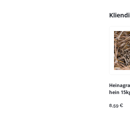
Kliend
Heinagra
hein 15k
8,59
€