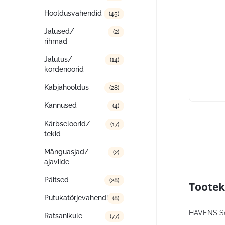
Hooldusvahendid
(45)
Jalused/
(2)
rihmad
Jalutus/
(14)
kordenöörid
Kabjahooldus
(28)
Kannused
(4)
Kärbseloorid/
(17)
tekid
Mänguasjad/
(2)
ajaviide
Päitsed
(28)
Tootek
Putukatõrjevahendid
(8)
HAVENS Sen
Ratsanikule
(77)