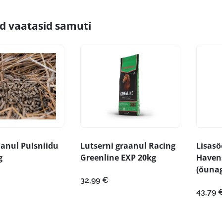
id vaatasid samuti
anul Puisniidu
Lutserni graanul Racing
Lisasö
g
Greenline EXP 20kg
Havens
(õunag
32,99
€
43,79