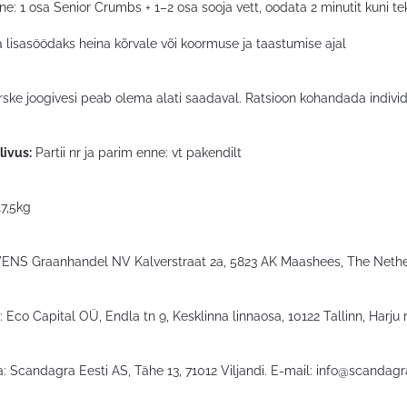
e: 1 osa Senior Crumbs + 1–2 osa sooja vett, oodata 2 minutit kuni 
 lisasöödaks heina kõrvale või koormuse ja taastumise ajal
rske joogivesi peab olema alati saadaval. Ratsioon kohandada individ
ilivus:
Partii nr ja parim enne: vt pakendilt
7,5kg
VENS Graanhandel NV Kalverstraat 2a, 5823 AK Maashees, The Nethe
 Eco Capital OÜ, Endla tn 9, Kesklinna linnaosa, 10122 Tallinn, Harju
: Scandagra Eesti AS, Tähe 13, 71012 Viljandi. E-mail:
info@scandagr