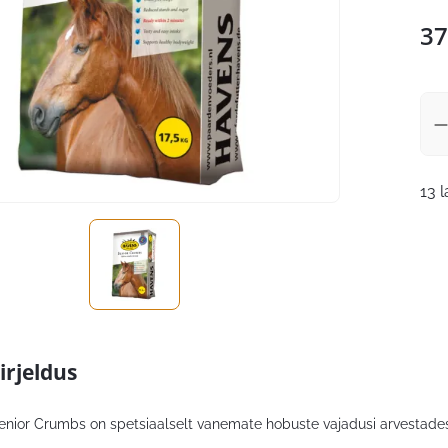
37
13 
irjeldus
ior Crumbs on spetsiaalselt vanemate hobuste vajadusi arvestades 