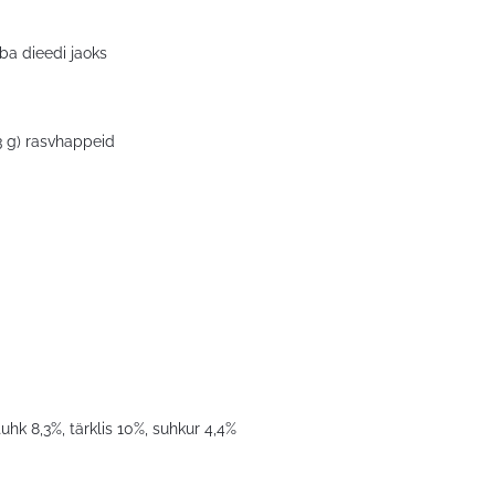
aba dieedi jaoks
3 g) rasvhappeid
tuhk 8,3%, tärklis 10%, suhkur 4,4%