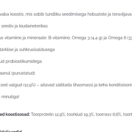
avaba koostis, mis sobib tundliku seedimisega hobustele ja teraviljav
 seediv ja kiudaineterikas
s vitamiine ja mineraale: B-vitamiine, Omega 3 (4,4 g) ja Omega 6 (3
ärklise ja suhkrusisaldusega
tud probiootikumidega
aanul (purustatud)
tsed valgud (12,9%) – aitavad säilitada lihasmassi ja keha konditsiooni
 minutiga!
sed koostisosad:
Toorproteiin 12,9%, toorkiud 19,3%, toorrasv 6,6%, toor
ödalisandid