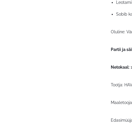
Leotamin
Sobib ka
Oluline: Vä
Partii ja sä
Netokaal:
1
Tootja: HA
Maaletooja:
Edasimüüja