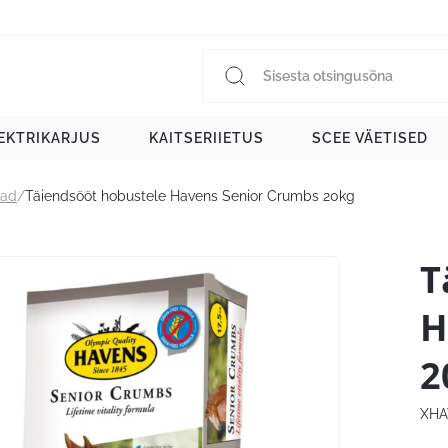
EKTRIKARJUS
KAITSERIIETUS
SCEE VÄETISED
ad
/
Täiendsööt hobustele Havens Senior Crumbs 20kg
T
H
2
XHA