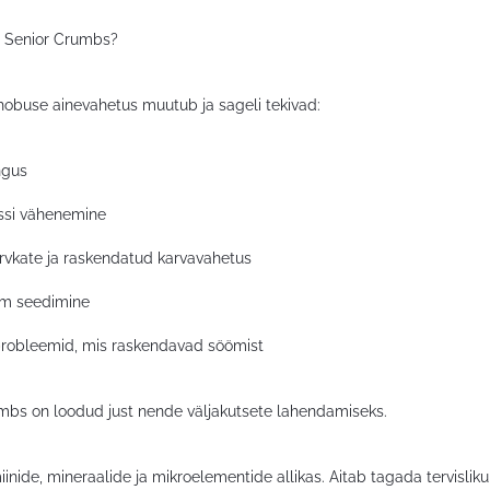
a Senior Crumbs?
obuse ainevahetus muutub ja sageli tekivad:
ngus
ssi vähenemine
rvkate ja raskendatud karvavahetus
m seedimine
obleemid, mis raskendavad söömist
mbs on loodud just nende väljakutsete lahendamiseks.
iinide, mineraalide ja mikroelementide allikas. Aitab tagada tervisli