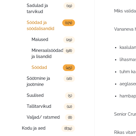
Sadulad ja
(19)
Miks valid
tarvikud
Söödad ja
(171)
söödalisandid
Vananeva h
Maiused
(29)
kaalula
Mineraalsöödad
(98)
ja lisandid
lihasma
Söödad
(45)
tuhm ka
Söötmine ja
(16)
aeglase
jootmine
Suulised
hambapr
(5)
Tallitarvikud
(12)
Senior Cru
Valjad/ ratsmed
(8)
Kodu ja aed
(874)
Rikas vitam