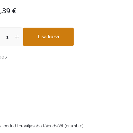
,39
€
Lisa korvi
laos
loodud teraviljavaba täiendsööt (crumble).