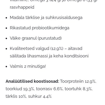
rasvhappeid
Madala tärklise ja suhkrusisaldusega
Rikastatud probiootikumidega
Väike graanul (purustatud)
Kvaliteetsed valgud (12,9%) – aitavad
säilitada lihasmassi ja keha konditsiooni
Valmis 2 minutiga!
Analüütilised koostisosad:
Toorproteiin 12,9%,
toorkiud 19,3%, toorrasv 6,6%, toortuhk 8,3%,
tärklis 10%, suhkur 4,4%