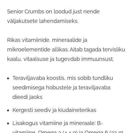
Senior Crumbs on loodud just nende
väljakutsete lahendamiseks.
Rikas vitamiinide, mineraalide ja
mikroelementide allikas. Aitab tagada tervisliku
kaalu, vitaalsuse ja tugevdab immuunsust.
Teraviljavaba koostis, mis sobib tundliku
seedimisega hobustele ja teraviljavaba
dieedi jaoks
Kergesti seediv ja kiudaineterikas
Lisakogus vitamiine ja mineraale: B-
vitamiine, Omega 3 (4,4 g) ja Omega 6 (33 g)