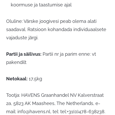
koormuse ja taastumise ajal
Oluline: Värske joogivesi peab olema alati
saadaval. Ratsioon kohandada individuaalsete
vajaduste järgi.
Partii ja säilivus:
Partii nr ja parim enne: vt
pakendilt
Netokaal:
17,5kg
Tootja: HAVENS Graanhandel NV Kalverstraat
2a, 5823 AK Maashees, The Netherlands, e-
mail:
info@havens.nl
, tel: tel:+31(0)478-638238.