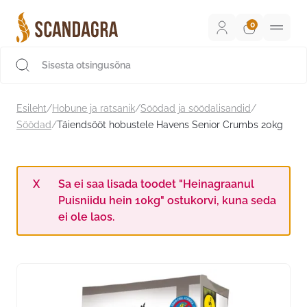
Liigu
sisu
juurde
Scandagra e-pood
Esileht
/
Hobune ja ratsanik
/
Söödad ja söödalisandid
/
Söödad
/
Täiendsööt hobustele Havens Senior Crumbs 20kg
Sa ei saa lisada toodet "Heinagraanul
Puisniidu hein 10kg" ostukorvi, kuna seda
ei ole laos.