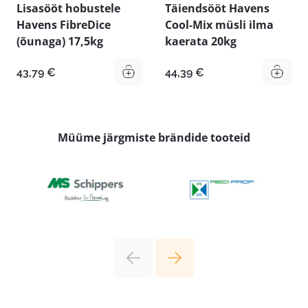
Lisasööt hobustele
Täiendsööt Havens
Havens FibreDice
Cool-Mix müsli ilma
(õunaga) 17,5kg
kaerata 20kg
43,79
€
44,39
€
Müüme järgmiste brändide tooteid