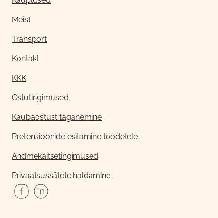
Kauplused
Meist
Transport
Kontakt
KKK
Ostutingimused
Kaubaostust taganemine
Pretensioonide esitamine toodetele
Andmekaitsetingimused
Privaatsussätete haldamine