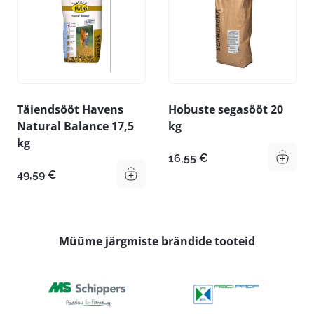
Täiendsööt Havens
Hobuste segasööt 20
Natural Balance 17,5
kg
kg
16,55
€
49,59
€
Müüme järgmiste brändide tooteid