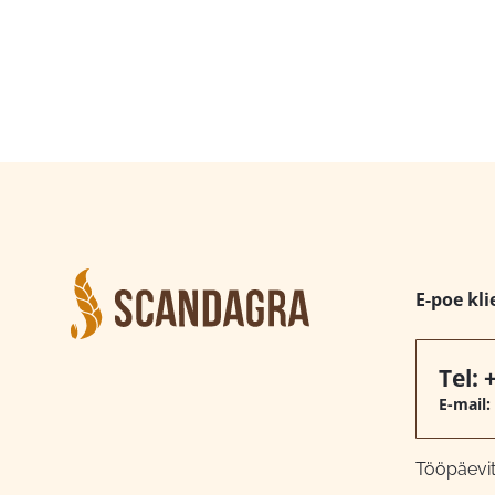
E-poe kli
Tel:
E-mail:
Tööpäeviti