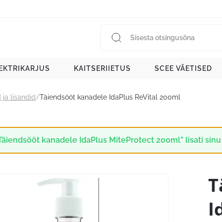
EKTRIKARJUS
KAITSERIIETUS
SCEE VÄETISED
 ja lisandid
/
Täiendsööt kanadele IdaPlus ReVital 200ml
Täiendsööt kanadele IdaPlus MiteProtect 200ml” lisati sinu
T
I