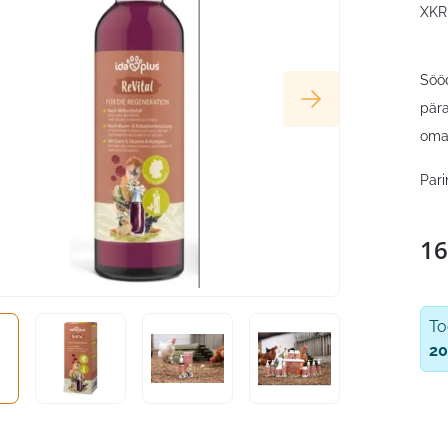
XKR
Sööd
pära
omas
Par
16
T
20