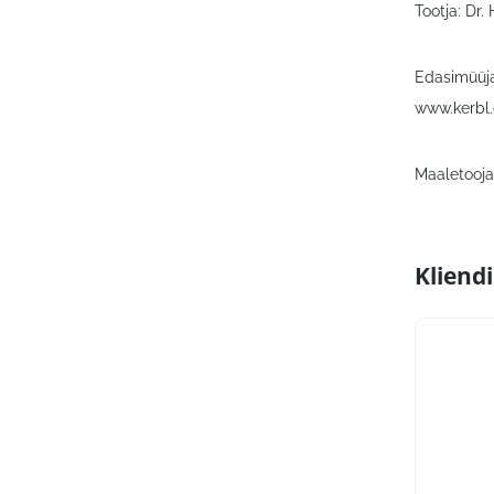
Tootja: Dr
Edasimüüja
www.kerbl
Maaletooja:
Kliend