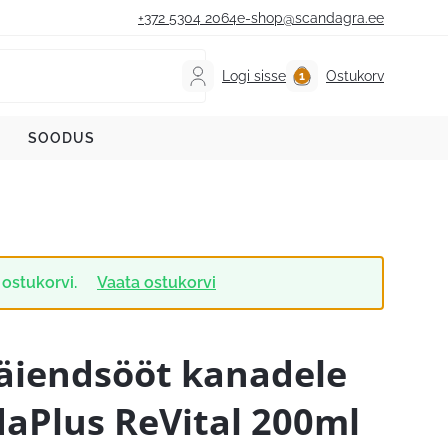
+372 5304 2064
e-shop@scandagra.ee
Logi sisse
Ostukorv
SOODUS
 ostukorvi.
Vaata ostukorvi
äiendsööt kanadele
daPlus ReVital 200ml