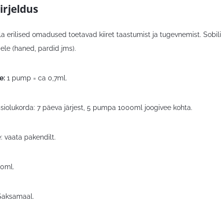
irjeldus
 erilised omadused toetavad kiiret taastumist ja tugevnemist. Sobilik
ele (haned, pardid jms).
e:
1 pump = ca 0,7ml.
ssiolukorda: 7 päeva järjest, 5 pumpa 1000ml joogivee kohta.
: vaata pakendilt.
00ml.
Saksamaal.