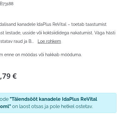
B73188
alisand kanadele IdaPlus ReVital – toetab taastumist
st lestade, usside või koktsiididega nakatumist. Väga hästi
tatav raud ja B
...
Loe rohkem
im enne on möödas või hakkab mööduma.
,79
€
oode
"Täiendsööt kanadele IdaPlus ReVital
0ml"
on laost otsas ja pole hetkel ostetav.