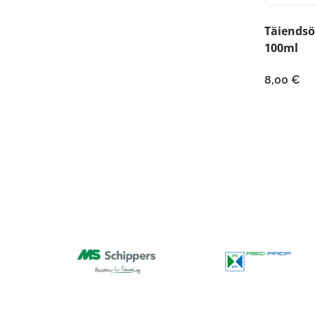
Täiendsö
100ml
8,00
€