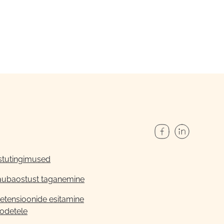
stutingimused
aubaostust taganemine
etensioonide esitamine
odetele