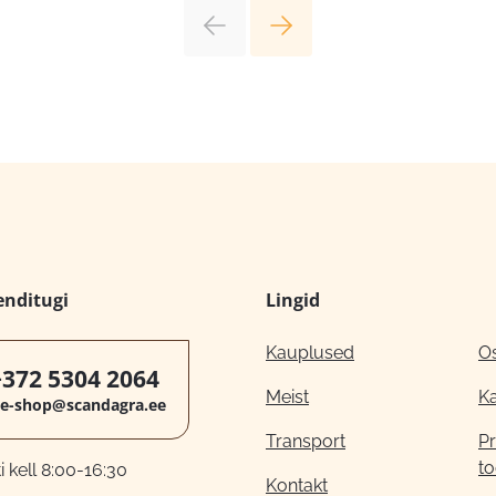
enditugi
Lingid
Kauplused
O
+372 5304 2064
Meist
K
e-shop@scandagra.ee
Transport
Pr
to
 kell 8:00-16:30
Kontakt