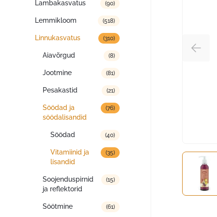
Lambakasvatus
(90)
Lemmikloom
(518)
Linnukasvatus
(310)
Aiavõrgud
(8)
Jootmine
(81)
Pesakastid
(21)
Söödad ja
(76)
söödalisandid
Söödad
(40)
Vitamiinid ja
(35)
lisandid
Soojenduspirnid
(15)
ja reflektorid
Söötmine
(61)