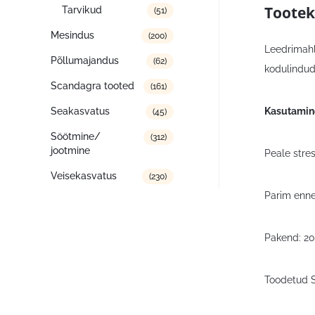
Tootek
Tarvikud
(51)
Mesindus
(200)
Leedrimahla
Põllumajandus
(62)
kodulindud
Scandagra tooted
(161)
Kasutamin
Seakasvatus
(45)
Söötmine/
(312)
jootmine
Peale stre
Veisekasvatus
(230)
Parim enne
Pakend: 2
Toodetud 