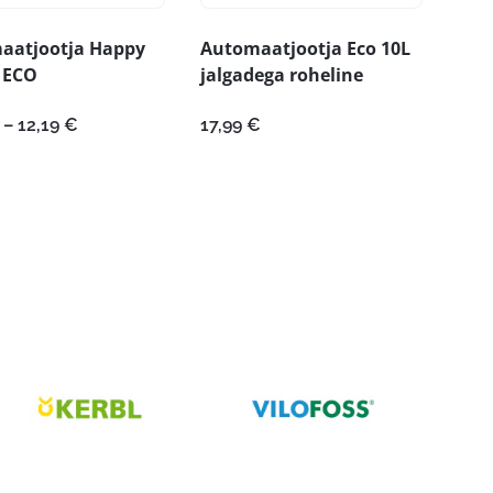
aatjootja Happy
Automaatjootja Eco 10L
 ECO
jalgadega roheline
Hinnavahemik:
–
12,19
€
17,99
€
8,80 €
kuni
12,19 €