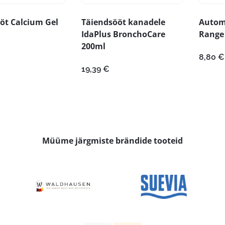
öt Calcium Gel
Täiendsööt kanadele
Autom
IdaPlus BronchoCare
Range
200ml
8,80
€
19,39
€
Müüme järgmiste brändide tooteid