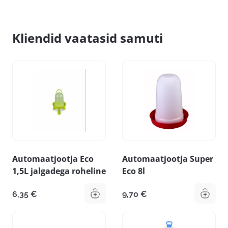
Kliendid vaatasid samuti
Automaatjootja Eco
Automaatjootja Super
1,5L jalgadega roheline
Eco 8l
6,35
€
9,70
€