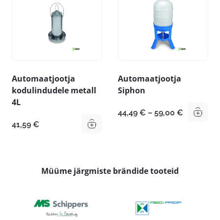
Automaatjootja
Automaatjootja
kodulindudele metall
Siphon
4L
Hinnavah
44,49
€
–
59,00
€
44,49 €
41,59
€
kuni
59,00 €
Müüme järgmiste brändide tooteid