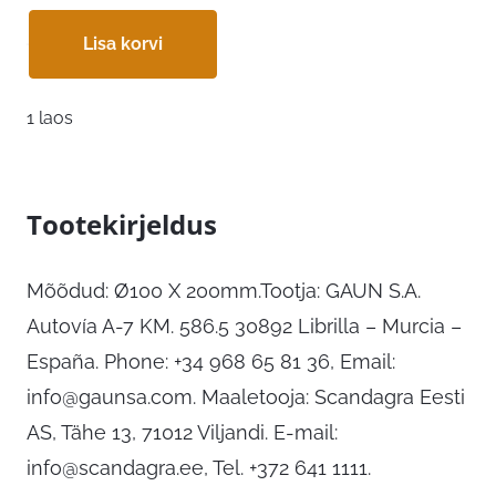
Lisa korvi
1 laos
Tootekirjeldus
Mõõdud: Ø100 X 200mm.Tootja: GAUN S.A.
Autovía A-7 KM. 586.5 30892 Librilla – Murcia –
España. Phone: +34 968 65 81 36, Email:
info@gaunsa.com
. Maaletooja: Scandagra Eesti
AS, Tähe 13, 71012 Viljandi. E-mail:
info@scandagra.ee
, Tel. +372 641 1111.