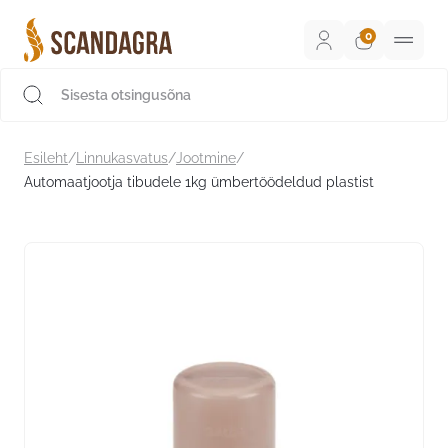
Liigu
sisu
juurde
Scandagra e-pood
Esileht
/
Linnukasvatus
/
Jootmine
/
Automaatjootja tibudele 1kg ümbertöödeldud plastist