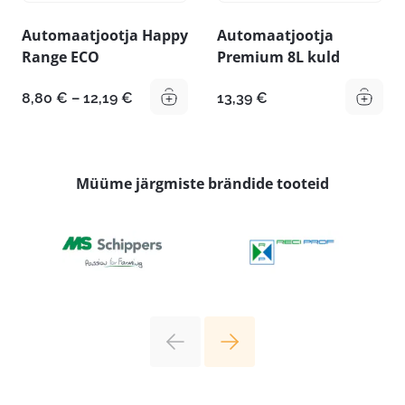
Automaatjootja Happy
Automaatjootja
Range ECO
Premium 8L kuld
Hinnavahemik:
8,80
€
–
12,19
€
13,39
€
8,80 €
kuni
12,19 €
Müüme järgmiste brändide tooteid