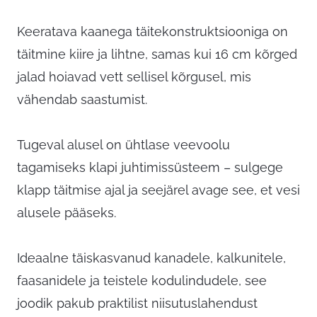
Keeratava kaanega täitekonstruktsiooniga on
täitmine kiire ja lihtne, samas kui 16 cm kõrged
jalad hoiavad vett sellisel kõrgusel, mis
vähendab saastumist.
Tugeval alusel on ühtlase veevoolu
tagamiseks klapi juhtimissüsteem – sulgege
klapp täitmise ajal ja seejärel avage see, et vesi
alusele pääseks.
Ideaalne täiskasvanud kanadele, kalkunitele,
faasanidele ja teistele kodulindudele, see
joodik pakub praktilist niisutuslahendust