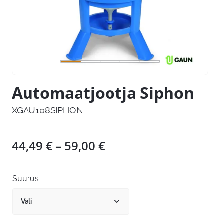
Automaatjootja Siphon
XGAU108SIPHON
Hinnavahemik:
44,49
€
–
59,00
€
44,49 €
kuni
Suurus
59,00 €