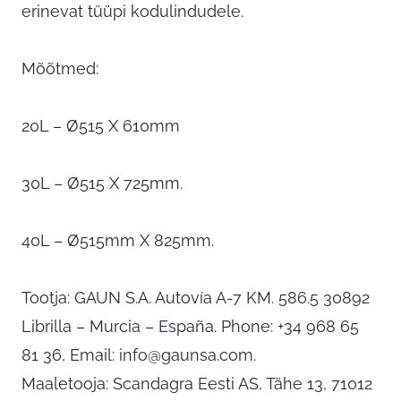
erinevat tüüpi kodulindudele.
Mõõtmed:
20L – Ø515 X 610mm
30L – Ø515 X 725mm.
40L – Ø515mm X 825mm.
Tootja: GAUN S.A. Autovía A-7 KM. 586.5 30892
Librilla – Murcia – España. Phone: +34 968 65
81 36, Email:
info@gaunsa.com
.
Maaletooja: Scandagra Eesti AS, Tähe 13, 71012