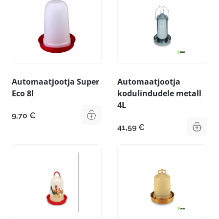
Automaatjootja Super
Automaatjootja
Eco 8l
kodulindudele metall
4L
9,70
€
41,59
€