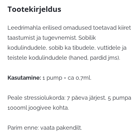
Tootekirjeldus
Leedrimahla erilised omadused toetavad kiiret
taastumist ja tugevnemist. Sobilik
kodulindudele, sobib ka tibudele, vuttidele ja
teistele kodulindudele (haned, pardid jms).
Kasutamine:
1 pump = ca 0,7ml.
Peale stressiolukorda: 7 päeva järjest, 5 pumpa
1000ml joogivee kohta.
Parim enne: vaata pakendilt.