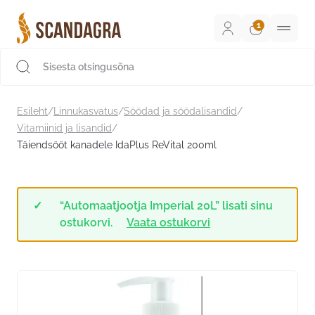
Liigu
sisu
juurde
Scandagra e-pood
Esileht
/
Linnukasvatus
/
Söödad ja söödalisandid
/
Vitamiinid ja lisandid
/
Täiendsööt kanadele IdaPlus ReVital 200ml
“Automaatjootja Imperial 20L” lisati sinu
ostukorvi.
Vaata ostukorvi