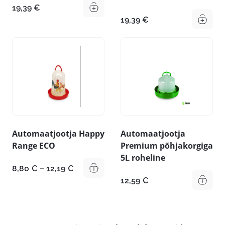
19,39
€
19,39
€
Automaatjootja Happy
Automaatjootja
Range ECO
Premium põhjakorgiga
5L roheline
Hinnavahemik:
8,80
€
–
12,19
€
8,80 €
12,59
€
kuni
12,19 €