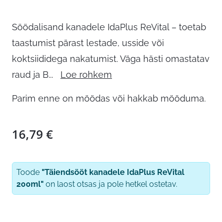
Söödalisand kanadele IdaPlus ReVital – toetab
taastumist pärast lestade, usside või
koktsiididega nakatumist. Väga hästi omastatav
raud ja B
...
Loe rohkem
Parim enne on möödas või hakkab mööduma.
16,79
€
Toode
"Täiendsööt kanadele IdaPlus ReVital
200ml"
on laost otsas ja pole hetkel ostetav.