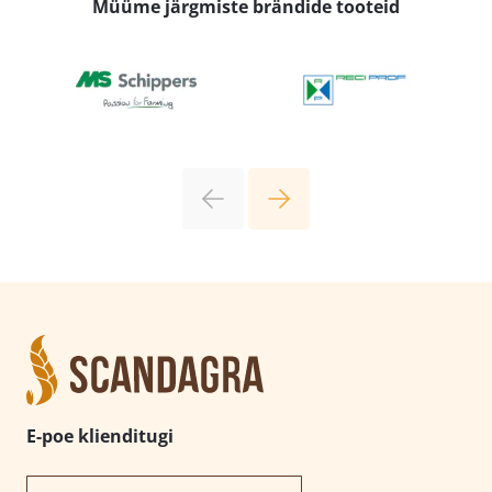
Müüme järgmiste brändide tooteid
E-poe klienditugi