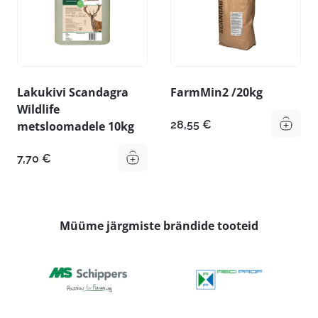
Lakukivi Scandagra
FarmMin2 /20kg
Wildlife
28,55
€
metsloomadele 10kg
7,70
€
Müüme järgmiste brändide tooteid