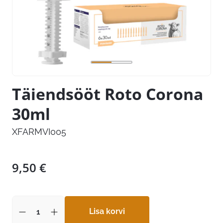
Täiendsööt Roto Corona
30ml
XFARMVI005
9,50
€
Lisa korvi