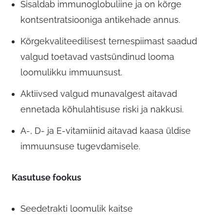
Sisaldab immunoglobuliine ja on kõrge
kontsentratsiooniga antikehade annus.
Kõrgekvaliteedilisest ternespiimast saadud
valgud toetavad vastsündinud looma
loomulikku immuunsust.
Aktiivsed valgud munavalgest aitavad
ennetada kõhulahtisuse riski ja nakkusi.
A-, D- ja E-vitamiinid aitavad kaasa üldise
immuunsuse tugevdamisele.
Kasutuse fookus
Seedetrakti loomulik kaitse