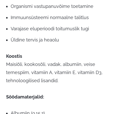
Organismi vastupanuvõime toetamine
Immuunsüsteemi normaalne talitlus
Varajase eluperioodi toitumuslik tugi
Üldine tervis ja heaolu
Koostis
Maisiõli, kookosõli, vadak, albumiin, veise
ternespiim, vitamiin A, vitamiin E, vitamiin D3,
tehnoloogilised lisandid.
Söödamaterjalid:
Albumiin (9.15.2)