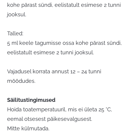
kohe pärast sündi, eelistatult esimese 2 tunni
jooksul.
Talled:
5 ml keele tagumisse ossa kohe pärast sündi,
eelistatult esimese 2 tunni jooksul.
Vajadusel korrata annust 12 – 24 tunni
möödudes.
Säilitustingimused
Hoida toatemperatuuril, mis ei ületa 25 °C,
eemal otsesest päikesevalgusest.
Mitte külmutada.