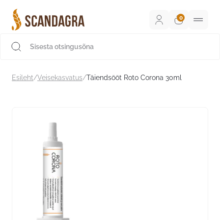
Liigu
sisu
juurde
Scandagra e-pood
Esileht
/
Veisekasvatus
/
Täiendsööt Roto Corona 30ml