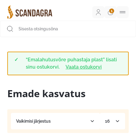
Liigu
sisu
juurde
Scandagra e-pood
“Emalahutusvõre puhastaja plast” lisati
sinu ostukorvi.
Vaata ostukorvi
Emade kasvatus