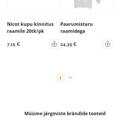
Nicot kupu kinnitus
Paarumistaru
raamile 20tk/pk
raamidega
7,15
€
24,39
€
1
→
Müüme järgmiste brändide tooteid