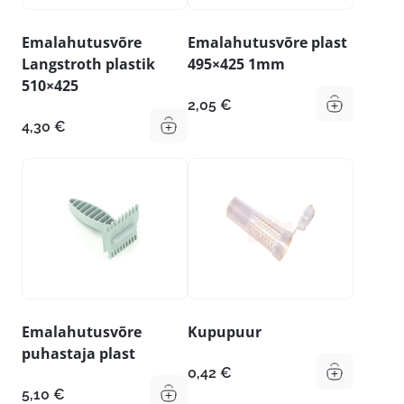
Emalahutusvõre
Emalahutusvõre plast
Langstroth plastik
495×425 1mm
510×425
2,05
€
4,30
€
Emalahutusvõre
Kupupuur
puhastaja plast
0,42
€
5,10
€