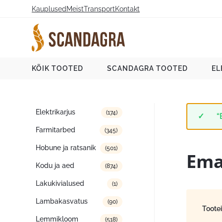
Liigu
Kauplused
Meist
Transport
Kontakt
sisu
juurde
Scandagra e-pood
KÕIK TOOTED
SCANDAGRA TOOTED
EL
Tootekategooriad
Elektrikarjus
(174)
“
Farmitarbed
(345)
Hobune ja ratsanik
(501)
Ema
Kodu ja aed
(874)
Lakukivialused
(1)
Lambakasvatus
(90)
Toote
Lemmikloom
(518)