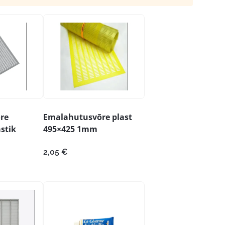
re
Emalahutusvõre plast
stik
495×425 1mm
2,05
€