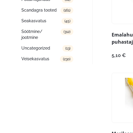
Scandagra tooted
(161)
Seakasvatus
(45)
Söötmine/
(312)
Emalahu
jootmine
puhastaj
Uncategorized
(13)
5,10
€
Veisekasvatus
(230)