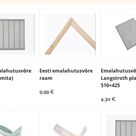
alahutusvõre
Eesti emalahutusvõre
Emalahutusvõ
amita)
raam
Langstroth pla
510×425
9,99
€
4,30
€