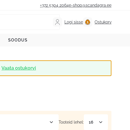
+372 5304 2064
e-shop@scandagra.ee
Logi sisse
Ostukorv
SOODUS
Vaata ostukorvi
Tooteid lehel: