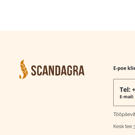
E-poe kli
Tel:
E-mail:
Tööpäeviti
Kesk tee 3