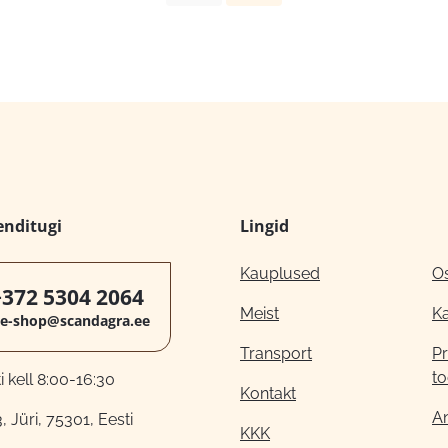
enditugi
Lingid
Kauplused
O
+372 5304 2064
Meist
K
e-shop@scandagra.ee
Transport
Pr
to
 kell 8:00-16:30
Kontakt
A
, Jüri, 75301, Eesti
KKK