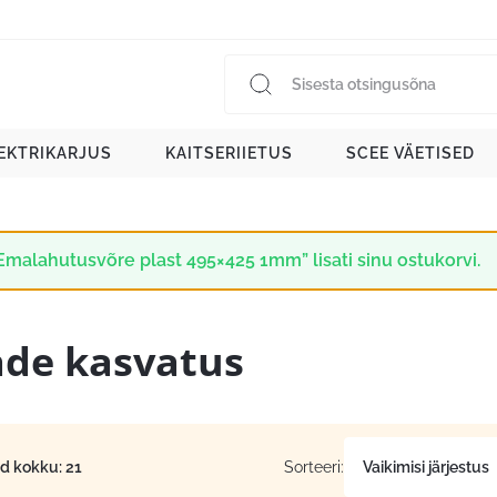
EKTRIKARJUS
KAITSERIIETUS
SCEE VÄETISED
Emalahutusvõre plast 495×425 1mm” lisati sinu ostukorvi.
de kasvatus
id kokku: 21
Sorteeri: