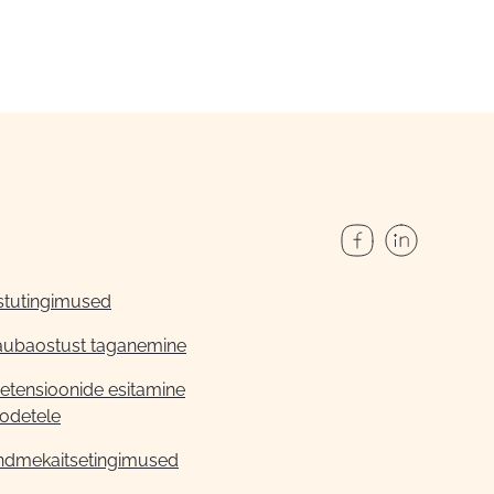
stutingimused
aubaostust taganemine
etensioonide esitamine
odetele
ndmekaitsetingimused