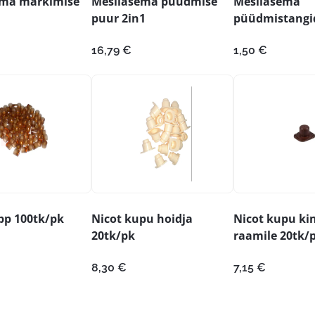
ema märkimise
Mesilasema püüdmise
Mesilasema
puur 2in1
püüdmistangi
16,79
€
1,50
€
pp 100tk/pk
Nicot kupu hoidja
Nicot kupu ki
20tk/pk
raamile 20tk/
8,30
€
7,15
€