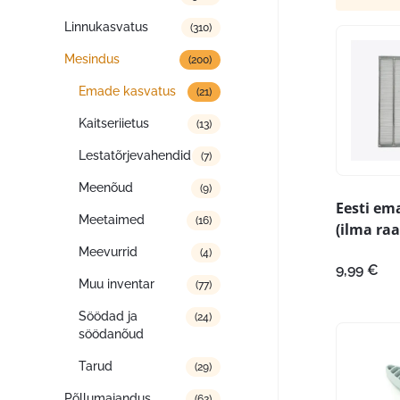
Linnukasvatus
(310)
Mesindus
(200)
Emade kasvatus
(21)
Kaitseriietus
(13)
Lestatõrjevahendid
(7)
Meenõud
(9)
Eesti em
Meetaimed
(16)
(ilma ra
Meevurrid
(4)
9,99
€
Muu inventar
(77)
Söödad ja
(24)
söödanõud
Tarud
(29)
Põllumajandus
(62)