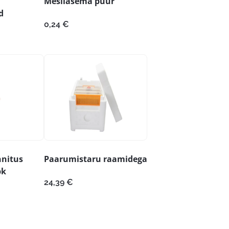
Mesilasema puur
d
0,24
€
nnitus
Paarumistaru raamidega
pk
24,39
€