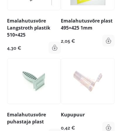
Emalahutusvõre
Emalahutusvõre plast
Langstroth plastik
495×425 1mm
510×425
2,05
€
4,30
€
Emalahutusvõre
Kupupuur
puhastaja plast
0,42
€