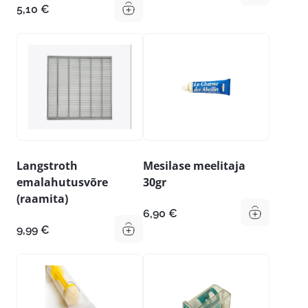
5,10
€
Langstroth
Mesilase meelitaja
emalahutusvõre
30gr
(raamita)
6,90
€
9,99
€