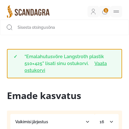
Liigu
sisu
juurde
Scandagra e-pood
“Emalahutusvõre Langstroth plastik
510×425” lisati sinu ostukorvi.
Vaata
ostukorvi
Emade kasvatus