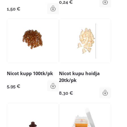
0,24
€
1,50
€
Nicot kupp 100tk/pk
Nicot kupu hoidja
20tk/pk
5,95
€
8,30
€