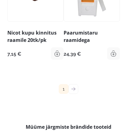
Nicot kupu kinnitus
Paarumistaru
raamile 20tk/pk
raamidega
7,15
€
24,39
€
1
→
Müüme järgmiste brändide tooteid