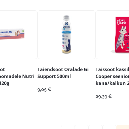
öt
Täiendsööt Oralade Gi
Täissööt kassi
oomadele Nutri
Support 500ml
Cooper seenio
120g
kana/kalkun 
9,05
€
29,39
€