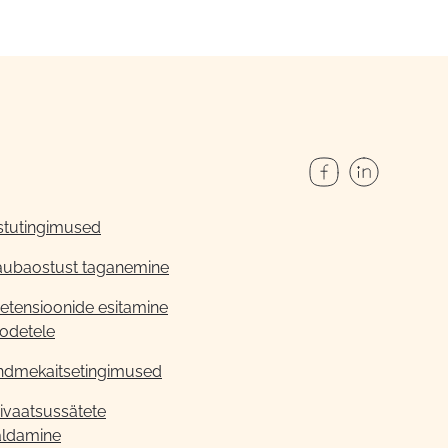
stutingimused
aubaostust taganemine
etensioonide esitamine
odetele
ndmekaitsetingimused
ivaatsussätete
aldamine