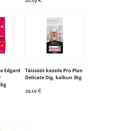
20,19
€
le Edgard
Täissööt kassile Pro Plan
r
Delicate Dig. kalkun 3kg
2kg
39,19
€