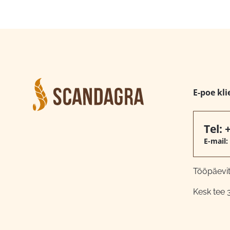
E-poe kli
Tel:
E-mail:
Tööpäeviti
Kesk tee 3