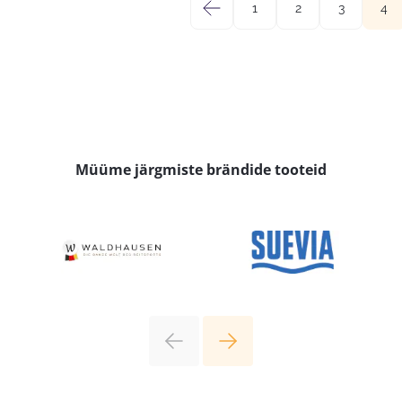
←
1
2
3
4
Müüme järgmiste brändide tooteid