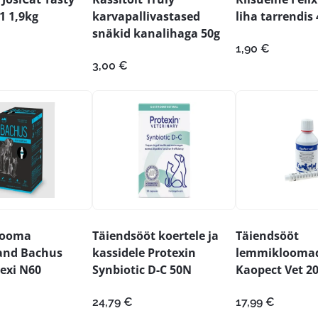
1 1,9kg
karvapallivastased
liha tarrendis
snäkid kanalihaga 50g
1,90
€
3,00
€
looma
Täiendsööt koertele ja
Täiendsööt
and Bachus
kassidele Protexin
lemmikloomad
lexi N60
Synbiotic D-C 50N
Kaopect Vet 2
24,79
€
17,99
€