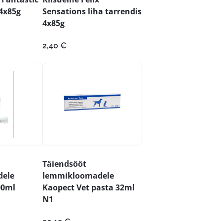
 4x85g
Sensations liha tarrendis
4x85g
2,40
€
Täiendsööt
ele
lemmikloomadele
00ml
Kaopect Vet pasta 32ml
N1