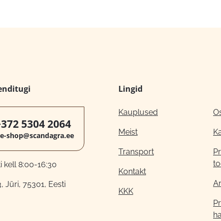
enditugi
Lingid
Kauplused
O
+372 5304 2064
Meist
K
e-shop@scandagra.ee
Transport
Pr
to
 kell 8:00-16:30
Kontakt
A
, Jüri, 75301, Eesti
KKK
Pr
h