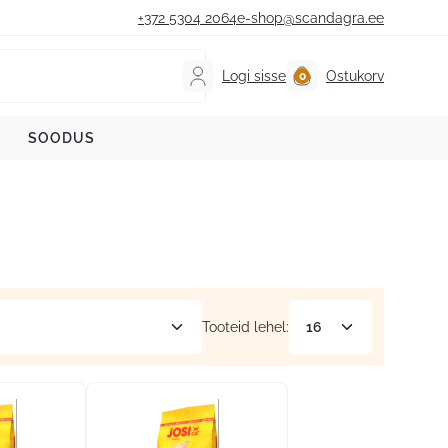
+372 5304 2064
e-shop@scandagra.ee
Logi sisse
Ostukorv
SOODUS
Tooteid lehel: