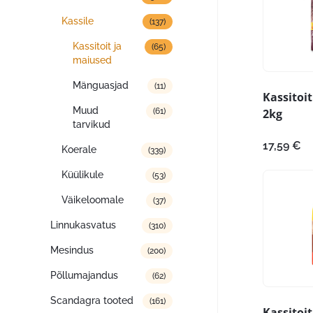
Kassile
(137)
Kassitoit ja
(65)
maiused
Mänguasjad
(11)
Kassitoit
Muud
2kg
(61)
tarvikud
17,59
€
Koerale
(339)
Küülikule
(53)
Väikeloomale
(37)
Linnukasvatus
(310)
Mesindus
(200)
Põllumajandus
(62)
Scandagra tooted
(161)
Kassitoit