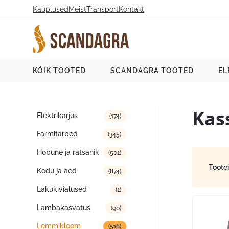
Liigu
Kauplused
Meist
Transport
Kontakt
sisu
juurde
Scandagra e-pood
KÕIK TOOTED
SCANDAGRA TOOTED
EL
Kas
Tootekategooriad
Elektrikarjus
(174)
Farmitarbed
(345)
Hobune ja ratsanik
(501)
Toote
Kodu ja aed
(874)
Lakukivialused
(1)
Lambakasvatus
(90)
Lemmikloom
(518)