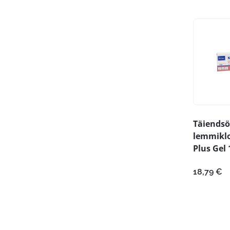
Täiendsö
lemmikl
Plus Gel 
18,79
€