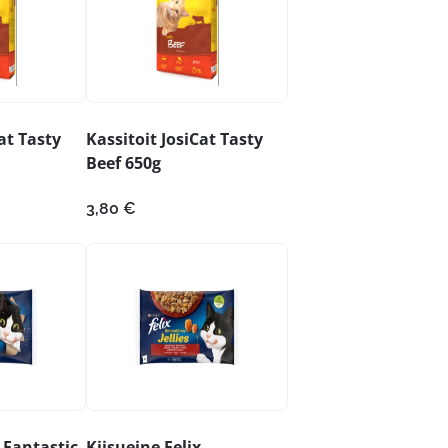
at Tasty
Kassitoit JosiCat Tasty
Beef 650g
3,80
€
x Fantastic
Kiisueine Felix