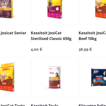
 Josicat Senior
Kassitoit JosiCat
Kassitoit JosiC
Sterilised Classic 650g
Beef 10kg
4,00
€
36,59
€
 JosiCat Tasty
Kassitoit Truly
Kiisueine Feli