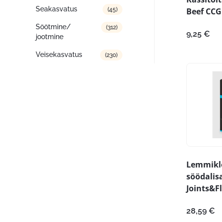
Seakasvatus
(45)
Beef CCG
Söötmine/
(312)
9,25
€
jootmine
Veisekasvatus
(230)
Lemmik
söödalis
Joints&F
28,59
€