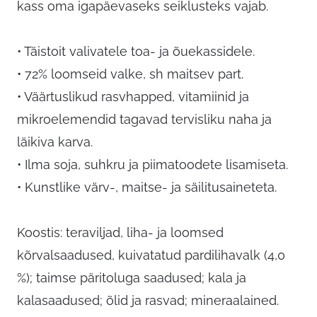
kass oma igapäevaseks seiklusteks vajab.
• Täistoit valivatele toa- ja õuekassidele.
• 72% loomseid valke, sh maitsev part.
• Väärtuslikud rasvhapped, vitamiinid ja
mikroelemendid tagavad tervisliku naha ja
läikiva karva.
• Ilma soja, suhkru ja piimatoodete lisamiseta.
• Kunstlike värv-, maitse- ja säilitusaineteta.
Koostis: teraviljad, liha- ja loomsed
kõrvalsaadused, kuivatatud pardilihavalk (4,0
%); taimse päritoluga saadused; kala ja
kalasaadused; õlid ja rasvad; mineraalained.