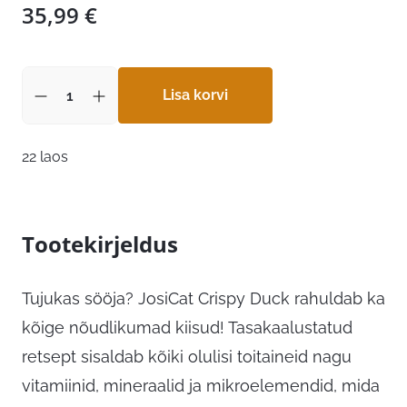
35,99
€
Lisa korvi
22 laos
Tootekirjeldus
Tujukas sööja? JosiCat Crispy Duck rahuldab ka
kõige nõudlikumad kiisud! Tasakaalustatud
retsept sisaldab kõiki olulisi toitaineid nagu
vitamiinid, mineraalid ja mikroelemendid, mida