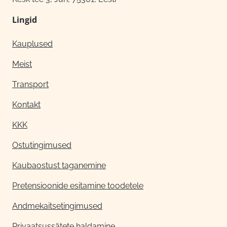
Lingid
Kauplused
Meist
Transport
Kontakt
KKK
Ostutingimused
Kaubaostust taganemine
Pretensioonide esitamine toodetele
Andmekaitsetingimused
Privaatsussätete haldamine