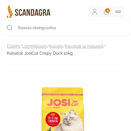
Liigu
sisu
juurde
Scandagra e-pood
Esileht
/
Lemmikloom
/
Kassile
/
Kassitoit ja maiused
/
Kassitoit JosiCat Crispy Duck 10kg