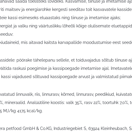
 tahavad saada tõelisteks lõvideks. Kasvamise, tiinuse ja imetamise 
riti maitsev ja energiarohke kergesti seeditav toit kasvavatele kasside
teie kassi esimeseks eluaastaks ning tiinuse ja imetamise ajaks;
nergiat ja valku ning väärtuslikku lõheõli kõige olulisemate eluetappi
seeduv;
kiudaineid, mis aitavad kaitsta karvapallide moodustumise eest seede
assidele: pöörake tähelepanu sellele, et toiduvajadus sõltub tiinuse 
t vältida raskusi poegimise ja kassipoegade imetamise ajal. Imetavatel
t kassi vajadused sõltuvad kassipoegade arvust ja valmistatud piima
ivatatud linnuvalk, riis, linnurasv, kõrned, linnurasv, peedikiud, kuivat
 %, mineraalid. Analüütiline koostis: valk 35%, rasv 22%, toortuhk 7,0%,
7.5 MJ/kg 4175 kcal/kg.
sera petfood GmbH & Co.KG, Industriegebiet S, 63924 Kleinheubach, 