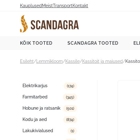
Liigu
Kauplused
Meist
Transport
Kontakt
sisu
juurde
Scandagra e-pood
KÕIK TOOTED
SCANDAGRA TOOTED
EL
Esileht
/
Lemmikloom
/
Kassile
/
Kassitoit ja maiused
/
Kassito
Tootekategooriad
Elektrikarjus
(174)
Farmitarbed
(345)
Hobune ja ratsanik
(501)
Kodu ja aed
(874)
Lakukivialused
(1)