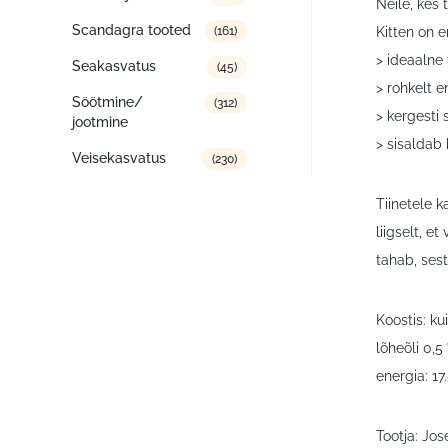
Neile, kes
Scandagra tooted
Kitten on e
(161)
> ideaalne 
Seakasvatus
(45)
> rohkelt e
Söötmine/
(312)
> kergesti 
jootmine
> sisaldab 
Veisekasvatus
(230)
Tiinetele k
liigselt, e
tahab, ses
Koostis: ku
lõheõli 0,5
energia: 1
Tootja: Jo