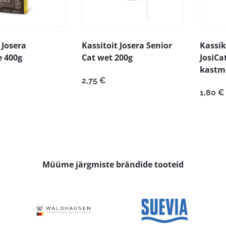
 Josera
Kassitoit Josera Senior
Kassik
e 400g
Cat wet 200g
JosiCa
kastm
2,75
€
1,80
€
Müüme järgmiste brändide tooteid