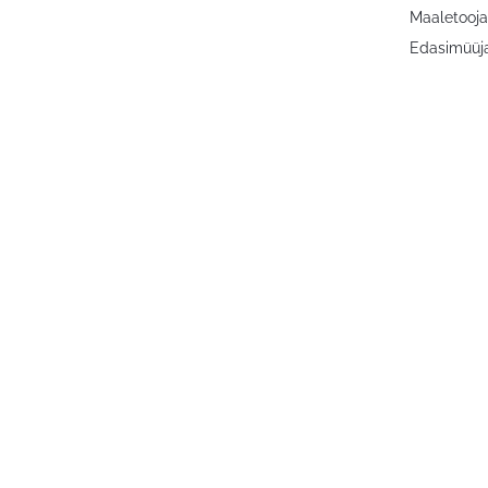
Maaletooja
Edasimüüja: