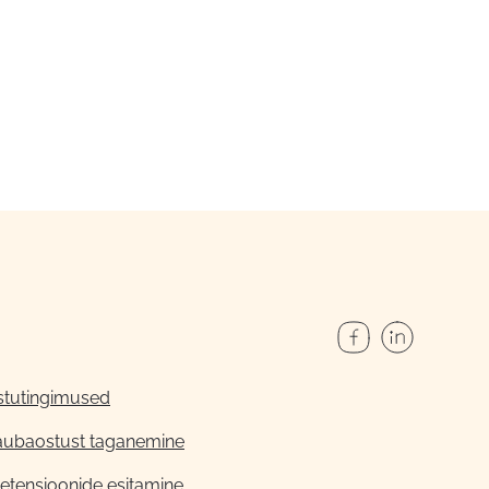
stutingimused
aubaostust taganemine
etensioonide esitamine