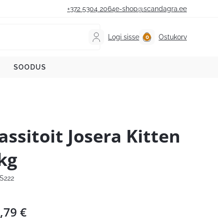
+372 5304 2064
e-shop@scandagra.ee
Logi sisse
Ostukorv
SOODUS
assitoit Josera Kitten
kg
S222
,79
€