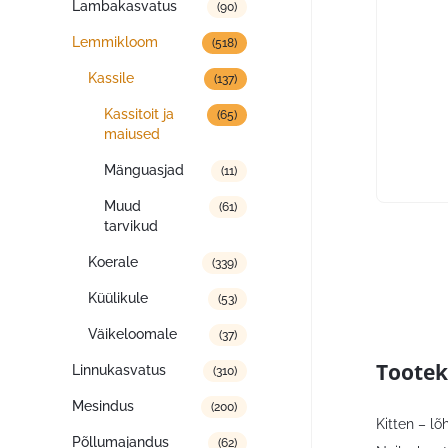
Lambakasvatus
(90)
Lemmikloom
(518)
Kassile
(137)
Kassitoit ja
(65)
maiused
Mänguasjad
(11)
Muud
(61)
tarvikud
Koerale
(339)
Küülikule
(53)
Väikeloomale
(37)
Tootek
Linnukasvatus
(310)
Mesindus
(200)
Kitten – lõ
Põllumajandus
(62)