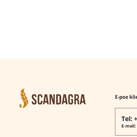
E-poe kli
Tel:
E-mail: