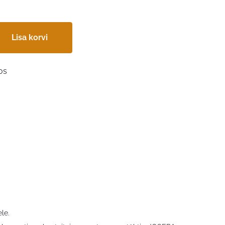
Lisa korvi
os
ele.