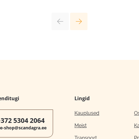
enditugi
Lingid
Kauplused
O
+372 5304 2064
Meist
K
e-shop@scandagra.ee
Transport
Pr