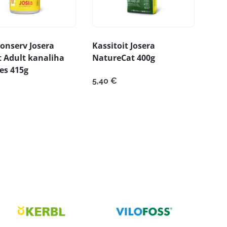
onserv Josera
Kassitoit Josera
t Adult kanaliha
NatureCat 400g
es 415g
5,40
€