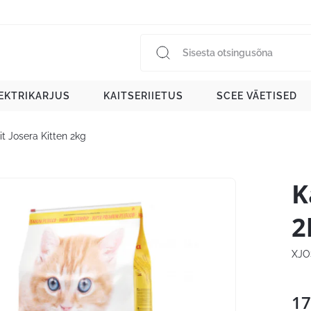
EKTRIKARJUS
KAITSERIIETUS
SCEE VÄETISED
it Josera Kitten 2kg
K
2
XJO
17