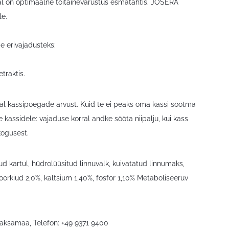
ajal on optimaalne toitainevarustus esmatähtis. JOSERA
le.
de erivajadusteks;
traktis.
ajal kassipoegade arvust. Kuid te ei peaks oma kassi söötma
e kassidele: vajaduse korral andke sööta niipalju, kui kass
kogusest.
atud kartul, hüdrolüüsitud linnuvalk, kuivatatud linnumaks,
 toorkiud 2,0%, kaltsium 1,40%, fosfor 1,10% Metaboliseeruv
Saksamaa, Telefon: +49 9371 9400