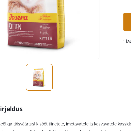
1 la
irjeldus
heõliga täisväärtuslik sööt tiinetele, imetavatele ja kasvavatele kassid