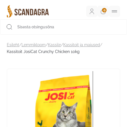
Liigu
sisu
juurde
Scandagra e-pood
Esileht
/
Lemmikloom
/
Kassile
/
Kassitoit ja maiused
/
Kassitoit JosiCat Crunchy Chicken 10kg