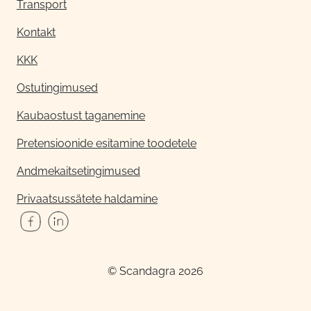
Transport
Kontakt
KKK
Ostutingimused
Kaubaostust taganemine
Pretensioonide esitamine toodetele
Andmekaitsetingimused
Privaatsussätete haldamine
© Scandagra 2026