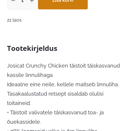
Lisa korvi
21 laos
Tootekirjeldus
Josicat Crunchy Chicken täistoit täiskasvanud
kassile linnulihaga.
Ideaalne eine neile, kellele maitseb linnuliha.
Tasakaalustatud retsept sisaldab olulisi
toitaineid.
• Täistoit valivatele täiskasvanud toa- ja
õuekassidele.