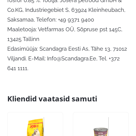
fosfor 0.85 %. Tootja: Josera petfood GmbH &
Co.KG, Industriegebiet S, 63924 Kleinheubach,
Saksamaa, Telefon: +49 9371 9400
Maaletooja: Vetfarmas OÜ, Sõpruse pst 145C,
13425 Tallinn
Edasimüüja: Scandagra Eesti As, Tähe 13, 71012
Viljandi. E-Mail:
Info@Scandagra.Ee
, Tel. +372
641 1111.
Kliendid vaatasid samuti