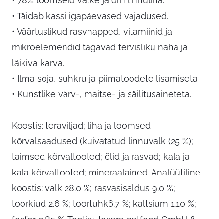
• 78% loomseid valke ja õrn linnuliha.
• Täidab kassi igapäevased vajadused.
• Väärtuslikud rasvhapped, vitamiinid ja
mikroelemendid tagavad tervisliku naha ja
läikiva karva.
• Ilma soja, suhkru ja piimatoodete lisamiseta
• Kunstlike värv-, maitse- ja säilitusaineteta.
Koostis: teraviljad; liha ja loomsed
kõrvalsaadused (kuivatatud linnuvalk (25 %);
taimsed kõrvaltooted; õlid ja rasvad; kala ja
kala kõrvaltooted; mineraalained. Analüütiline
koostis: valk 28.0 %; rasvasisaldus 9.0 %;
toorkiud 2.6 %; toortuhk6.7 %; kaltsium 1.10 %;