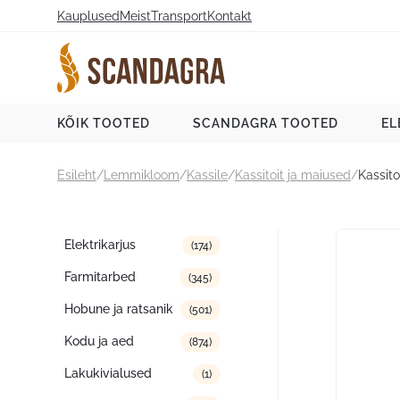
Liigu
Kauplused
Meist
Transport
Kontakt
sisu
juurde
Scandagra e-pood
KÕIK TOOTED
SCANDAGRA TOOTED
EL
Esileht
/
Lemmikloom
/
Kassile
/
Kassitoit ja maiused
/
Kassit
Tootekategooriad
Elektrikarjus
(174)
Farmitarbed
(345)
Hobune ja ratsanik
(501)
Kodu ja aed
(874)
Lakukivialused
(1)