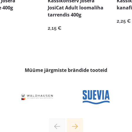
 Josera
Kassikonserv Josera
Kassik
e 400g
JosiCat Adult loomaliha
kanafi
tarrendis 400g
2,25
€
2,15
€
Müüme järgmiste brändide tooteid