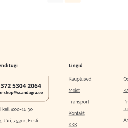
enditugi
Lingid
Kauplused
O
+372 5304 2064
Meist
K
e-shop@scandagra.ee
Transport
Pr
to
 kell 8:00-16:30
Kontakt
A
, Jüri, 75301, Eesti
KKK