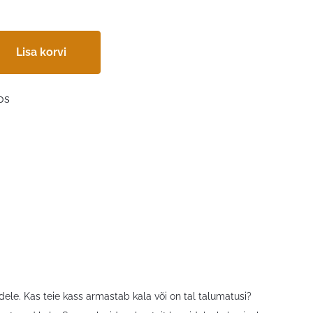
Lisa korvi
os
dele. Kas teie kass armastab kala või on tal talumatusi?