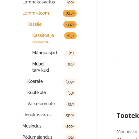
Lambakasvatus
(90)
Lemmikloom
(518)
Kassile
(137)
Kassitoit ja
(65)
maiused
Mänguasjad
(11)
Muud
(61)
tarvikud
Koerale
(339)
Küülikule
(53)
Väikeloomale
(37)
Tootek
Linnukasvatus
(310)
Mesindus
(200)
Marinesse –
Põllumajandus
(62)