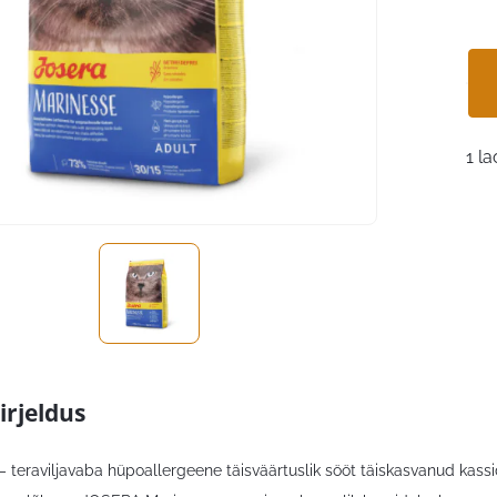
1 la
irjeldus
 teraviljavaba hüpoallergeene täisväärtuslik sööt täiskasvanud kassi