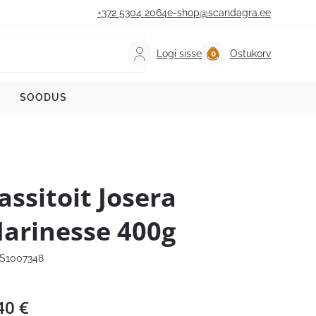
+372 5304 2064
e-shop@scandagra.ee
Logi sisse
Ostukorv
SOODUS
assitoit Josera
arinesse 400g
S1007348
40
€