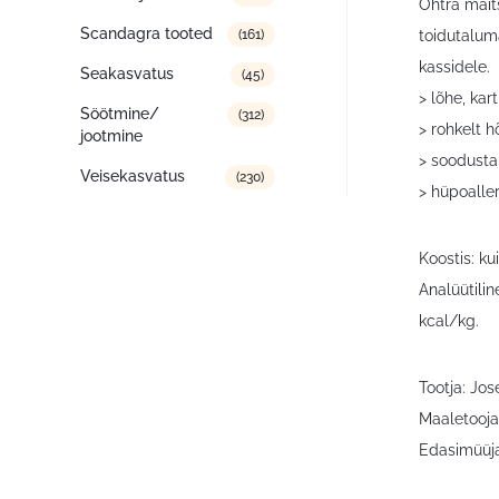
Ohtra mait
Scandagra tooted
toidutaluma
(161)
kassidele.
Seakasvatus
(45)
> lõhe, kar
Söötmine/
(312)
> rohkelt h
jootmine
> soodusta
Veisekasvatus
(230)
> hüpoaller
Koostis: ku
Analüütilin
kcal/kg.
Tootja: Jo
Maaletooja
Edasimüüja: