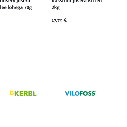
onserv Josera
Kassitoit Josera Kitten
lee lõhega 70g
2kg
17,79
€