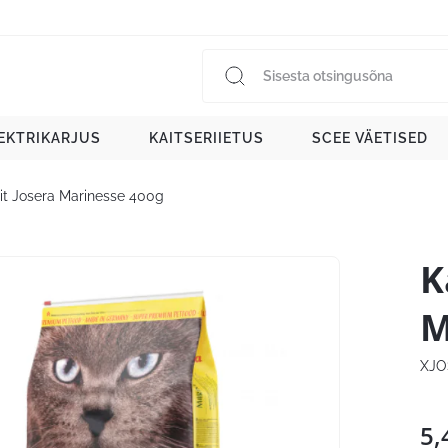
EKTRIKARJUS
KAITSERIIETUS
SCEE VÄETISED
oit Josera Marinesse 400g
K
M
XJO
5,