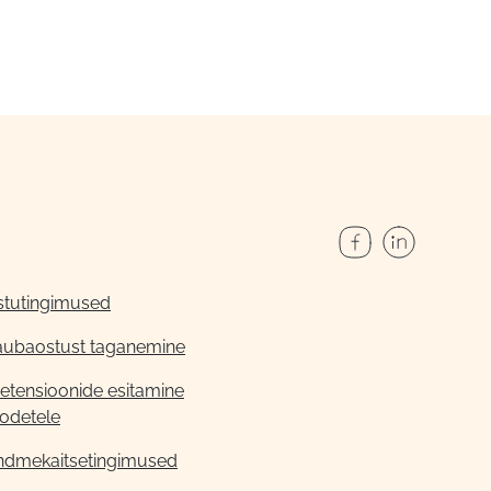
stutingimused
aubaostust taganemine
etensioonide esitamine
odetele
ndmekaitsetingimused