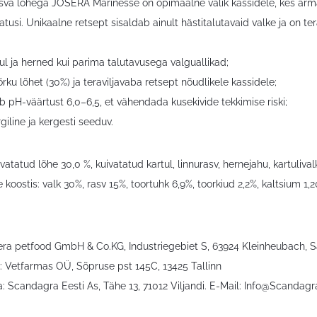
sva lõhega JOSERA Marinesse on opimaalne valik kassidele, kes armas
tusi. Unikaalne retsept sisaldab ainult hästitalutavaid valke ja on ter
tul ja herned kui parima talutavusega valguallikad;
õrku lõhet (30%) ja teraviljavaba retsept nõudlikele kassidele;
b pH-väärtust 6,0–6,5, et vähendada kusekivide tekkimise riski;
giline ja kergesti seeduv.
ivatatud lõhe 30,0 %, kuivatatud kartul, linnurasv, hernejahu, kartuliva
e koostis: valk 30%, rasv 15%, toortuhk 6,9%, toorkiud 2,2%, kaltsium 
sera petfood GmbH & Co.KG, Industriegebiet S, 63924 Kleinheubach, 
: Vetfarmas OÜ, Sõpruse pst 145C, 13425 Tallinn
 Scandagra Eesti As, Tähe 13, 71012 Viljandi. E-Mail:
Info@Scandagr