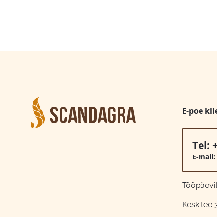
E-poe kli
Tel:
E-mail:
Tööpäeviti
Kesk tee 3