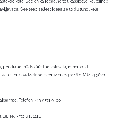
tavad kala. See on ka ideaalne toit kassidele, kel esineb
aviljavaba. See teeb sellest ideaalse toidu tundlikele
lk, peedikiud, hüdrolüüsitud kalavalk, mineraalid.
1,20%, fosfor 1,0% Metaboliseeruv energia: 16.0 MJ/kg 3820
Saksamaa, Telefon: +49 9371 9400
a.Ee
, Tel. +372 641 1111.