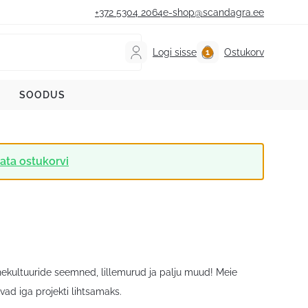
+372 5304 2064
e-shop@scandagra.ee
Logi sisse
Ostukorv
SOODUS
ata ostukorvi
vahekultuuride seemned, lillemurud ja palju muud! Meie
ad iga projekti lihtsamaks.