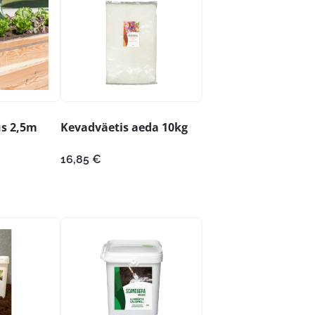
s 2,5m
Kevadväetis aeda 10kg
16,85
€