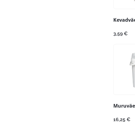
Kevadväe
3,59
€
Muruväet
16,25
€