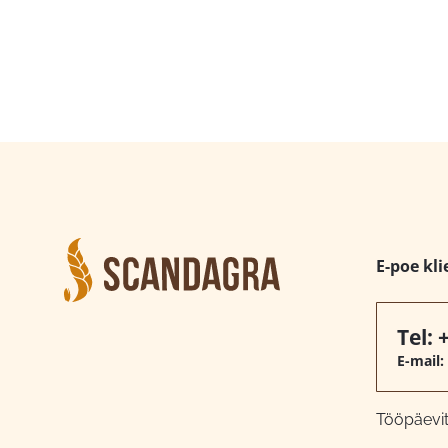
E-poe kli
Tel:
E-mail:
Tööpäeviti