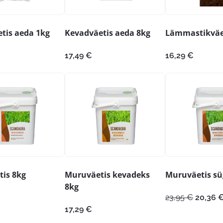
tis aeda 1kg
Kevadväetis aeda 8kg
Lämmastikväe
17,49
€
16,29
€
is 8kg
Muruväetis kevadeks
Muruväetis sü
8kg
Algne
23,95
€
20,36
hind
17,29
€
oli: