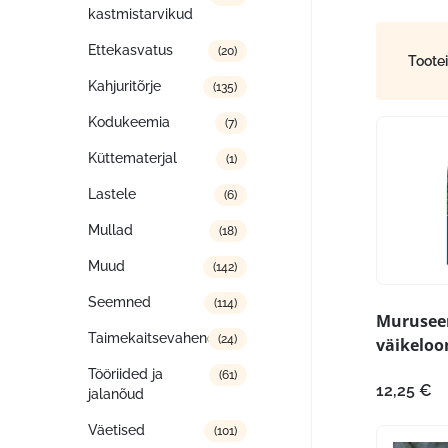
kastmistarvikud
Ettekasvatus
(20)
Toote
Kahjuritõrje
(135)
Kodukeemia
(7)
Küttematerjal
(1)
Lastele
(6)
Mullad
(18)
Muud
(142)
Seemned
(114)
Muruse
Taimekaitsevahendid
(24)
väikeloo
Tööriided ja
(61)
12,25
€
jalanõud
Väetised
(101)