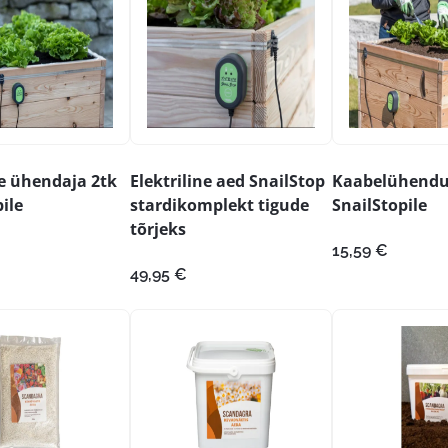
de ühendaja 2tk
Elektriline aed SnailStop
Kaabelühendu
ile
stardikomplekt tigude
SnailStopile
tõrjeks
15,59
€
49,95
€