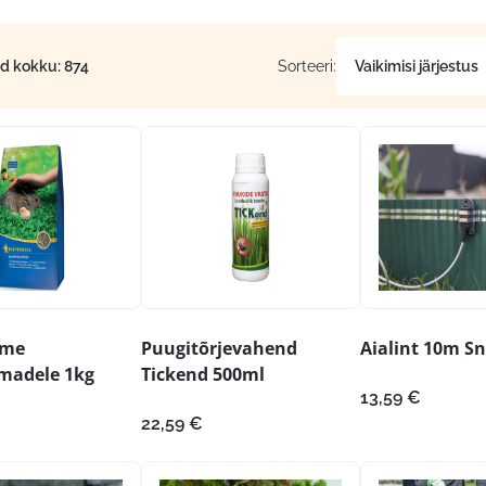
id kokku: 874
Sorteeri:
eme
Puugitõrjevahend
Aialint 10m Sn
madele 1kg
Tickend 500ml
13,59
€
22,59
€