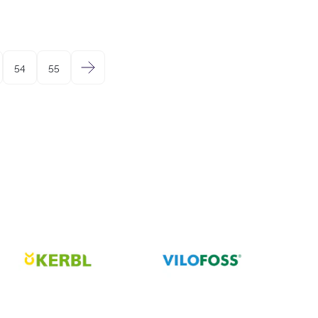
.
20,36 €.
54
55
→