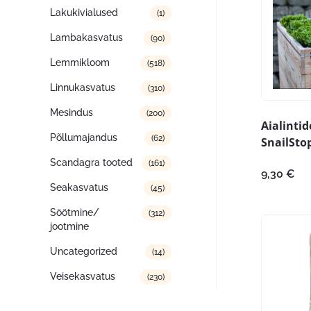
Lakukivialused
(1)
Lambakasvatus
(90)
Lemmikloom
(518)
Linnukasvatus
(310)
Mesindus
(200)
Aialinti
Põllumajandus
(62)
SnailStop
Scandagra tooted
(161)
9,30
€
Seakasvatus
(45)
Söötmine/
(312)
jootmine
Uncategorized
(14)
Veisekasvatus
(230)