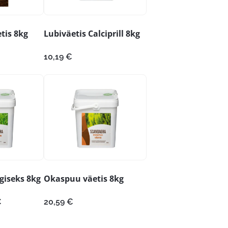
tis 8kg
Lubiväetis Calciprill 8kg
10,19
€
giseks 8kg
Okaspuu väetis 8kg
Praegune
€
20,59
€
hind
on: