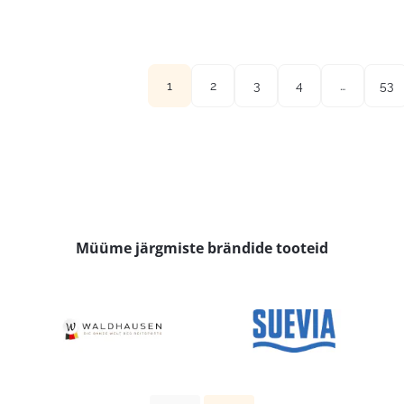
23,95 €
1
2
3
4
…
53
Müüme järgmiste brändide tooteid