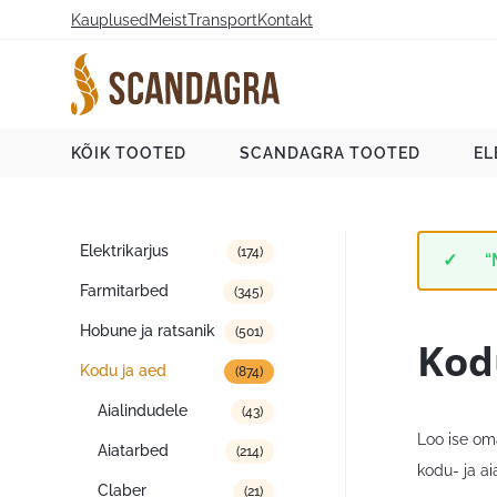
Liigu
Kauplused
Meist
Transport
Kontakt
sisu
juurde
Scandagra e-pood
KÕIK TOOTED
SCANDAGRA TOOTED
EL
Tootekategooriad
Elektrikarjus
(174)
“
Farmitarbed
(345)
Hobune ja ratsanik
(501)
Kod
Kodu ja aed
(874)
Aialindudele
(43)
Loo ise oma
Aiatarbed
(214)
kodu- ja a
Claber
(21)