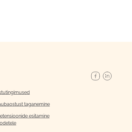
stutingimused
aubaostust taganemine
etensioonide esitamine
odetele