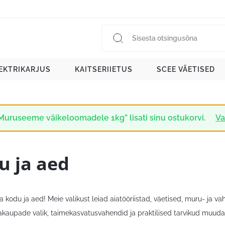
EKTRIKARJUS
KAITSERIIETUS
SCEE VÄETISED
Muruseeme väikeloomadele 1kg” lisati sinu ostukorvi.
Va
u ja aed
 kodu ja aed! Meie valikust leiad aiatööriistad, väetised, muru- ja 
iakaupade valik, taimekasvatusvahendid ja praktilised tarvikud muudav