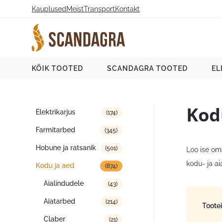
Liigu
Kauplused
Meist
Transport
Kontakt
sisu
juurde
Scandagra e-pood
KÕIK TOOTED
SCANDAGRA TOOTED
EL
Kod
Tootekategooriad
Elektrikarjus
(174)
Farmitarbed
(345)
Hobune ja ratsanik
(501)
Loo ise oma
kodu- ja a
Kodu ja aed
(874)
Aialindudele
(43)
Aiatarbed
(214)
Toote
Claber
(21)