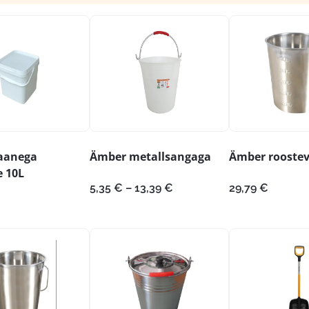
aanega
Ämber metallsangaga
Ämber roostev
e 10L
Hinnavahemik:
5,35
€
–
13,39
€
29,79
€
5,35 €
kuni
13,39 €