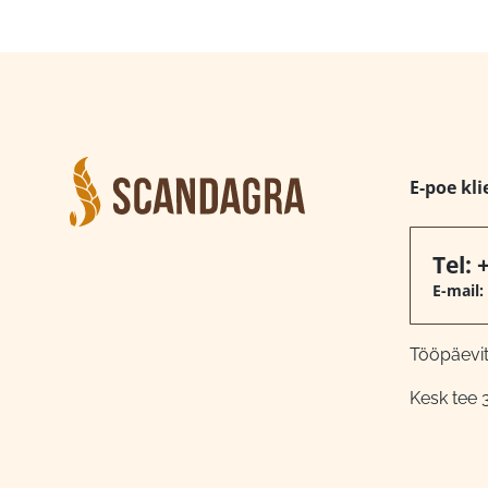
E-poe kli
Tel:
E-mail:
Tööpäeviti
Kesk tee 3