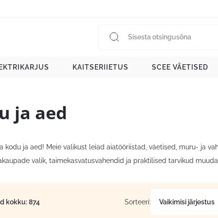
EKTRIKARJUS
KAITSERIIETUS
SCEE VÄETISED
u ja aed
 kodu ja aed! Meie valikust leiad aiatööriistad, väetised, muru- ja 
iakaupade valik, taimekasvatusvahendid ja praktilised tarvikud muudav
id kokku: 874
Sorteeri: