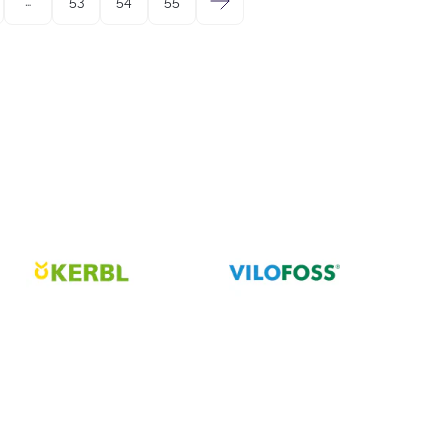
…
53
54
55
→