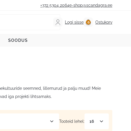
+372 5304 2064
e-shop@scandagra.ee
Logi sisse
Ostukorv
SOODUS
vahekultuuride seemned, lillemurud ja palju muud! Meie
ad iga projekti lihtsamaks.
Tooteid lehel: