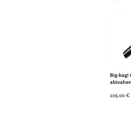
Big-bagi
abivahe
105,00
€