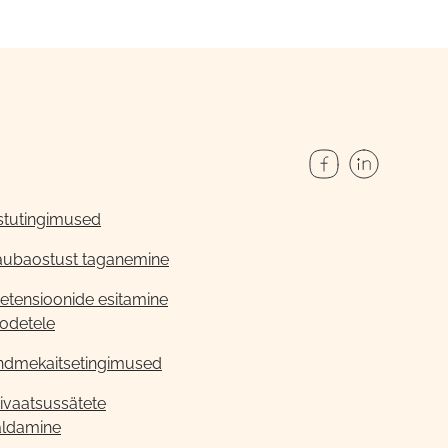
stutingimused
aubaostust taganemine
etensioonide esitamine
odetele
ndmekaitsetingimused
ivaatsussätete
aldamine