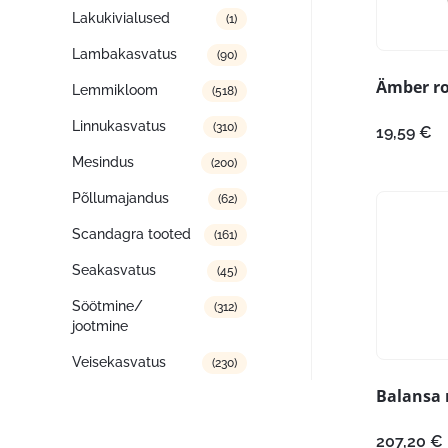
Lakukivialused
(1)
Lambakasvatus
(90)
Ämber ro
Lemmikloom
(518)
Linnukasvatus
(310)
19,59
€
Mesindus
(200)
Põllumajandus
(62)
Scandagra tooted
(161)
Seakasvatus
(45)
Söötmine/
(312)
jootmine
Veisekasvatus
(230)
Balansa r
207,20
€