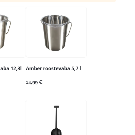
aba 12,3l
Ämber roostevaba 5,7 l
14,99
€