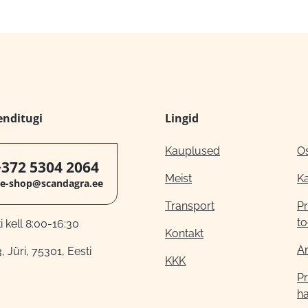
enditugi
Lingid
Kauplused
O
+372 5304 2064
Meist
K
e-shop@scandagra.ee
Transport
Pr
to
 kell 8:00-16:30
Kontakt
A
, Jüri, 75301, Eesti
KKK
Pr
h