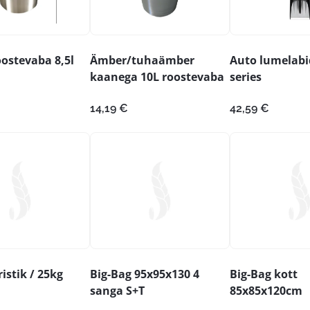
ostevaba 8,5l
Ämber/tuhaämber
Auto lumelabi
kaanega 10L roostevaba
series
14,19
€
42,59
€
istik / 25kg
Big-Bag 95x95x130 4
Big-Bag kott
sanga S+T
85x85x120cm