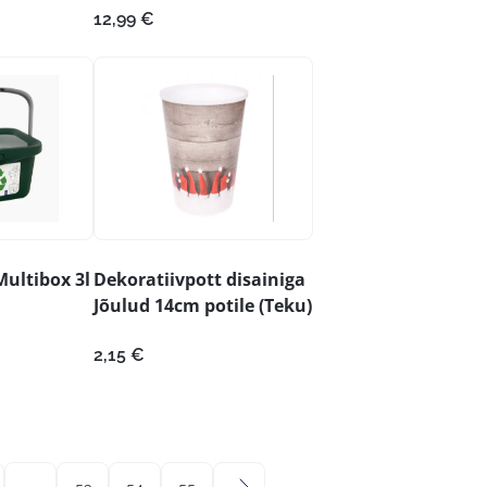
12,99
€
Multibox 3l
Dekoratiivpott disainiga
Jõulud 14cm potile (Teku)
2,15
€