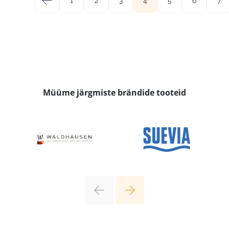
←
1
2
3
4
5
6
7
Müüme järgmiste brändide tooteid