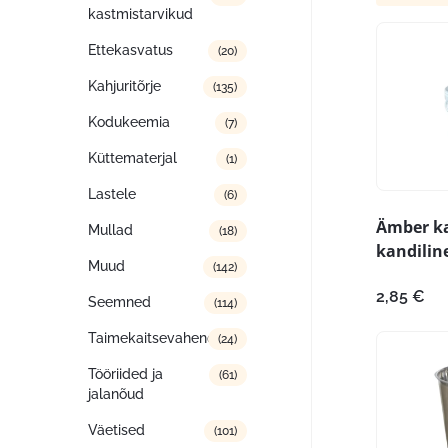
kastmistarvikud
Ettekasvatus
(20)
Kahjuritõrje
(135)
Kodukeemia
(7)
Küttematerjal
(1)
Lastele
(6)
Ämber k
Mullad
(18)
kandilin
Muud
(142)
2,85
€
Seemned
(114)
Taimekaitsevahendid
(24)
Tööriided ja
(61)
jalanõud
Väetised
(101)