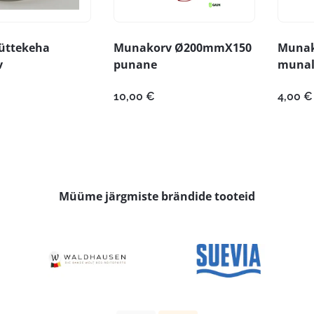
küttekeha
Munakorv Ø200mmX150
Munaka
v
punane
munal
10,00
€
4,00
€
Müüme järgmiste brändide tooteid