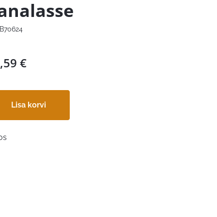
analasse
B70624
,59
€
Lisa korvi
os