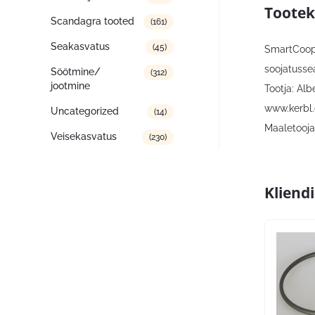
Tootek
Scandagra tooted
(161)
Seakasvatus
(45)
SmartCoop 
soojatusse
Söötmine/
(312)
jootmine
Tootja: Al
www.kerbl
Uncategorized
(14)
Maaletooja:
Veisekasvatus
(230)
Kliend