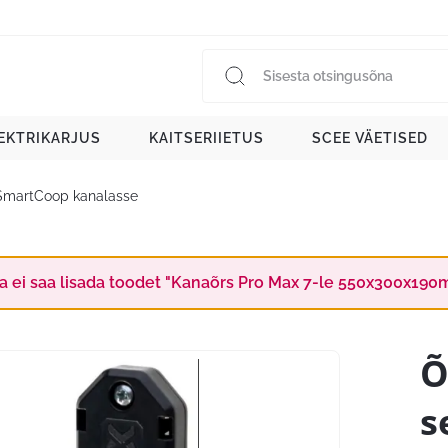
EKTRIKARJUS
KAITSERIIETUS
SCEE VÄETISED
SmartCoop kanalasse
a ei saa lisada toodet "Kanaõrs Pro Max 7-le 550x300x190m
Õ
s