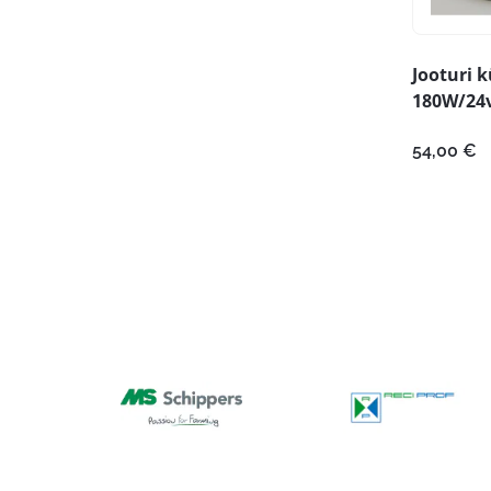
Jooturi 
180W/24
54,00
€