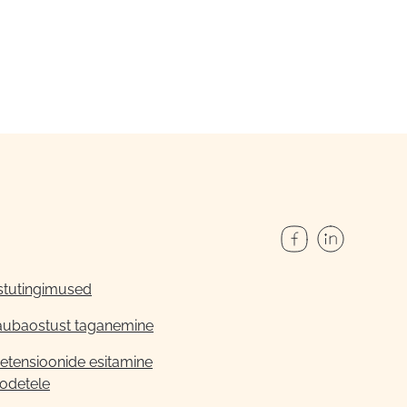
stutingimused
aubaostust taganemine
etensioonide esitamine
odetele