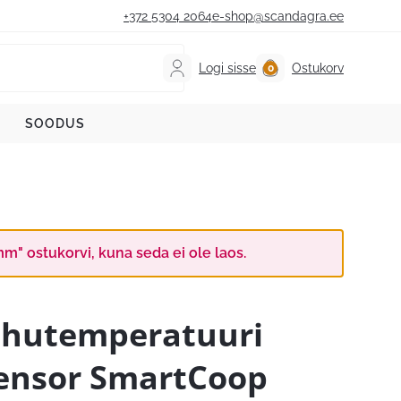
+372 5304 2064
e-shop@scandagra.ee
Logi sisse
Ostukorv
SOODUS
m" ostukorvi, kuna seda ei ole laos.
hutemperatuuri
ensor SmartCoop