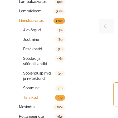
Lambakasvatus
(90)
Lemmikloom
(518)
Linnukasvatus
(310)
Aiavõrgud
(8)
Jootmine
(81)
Pesakastid
(21)
Söödad ja
(76)
söödalisandid
Soojenduspirnid
(15)
ja reflektorid
Söötmine
(61)
Tarvikud
(51)
Mesindus
(200)
Põllumajandus
(62)