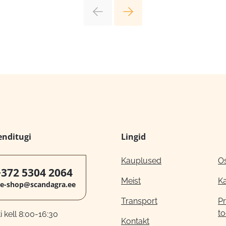
enditugi
Lingid
Kauplused
O
+372 5304 2064
Meist
K
e-shop@scandagra.ee
Transport
Pr
to
 kell 8:00-16:30
Kontakt