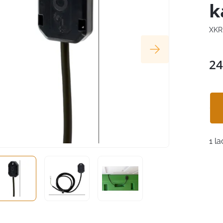
k
XKR
24
1 la