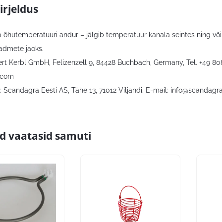
irjeldus
õhutemperatuuri andur – jälgib temperatuur kanala seintes ning võim
admete jaoks.
bert Kerbl GmbH, Felizenzell 9, 84428 Buchbach, Germany, Tel. +49 8
.com
 Scandagra Eesti AS, Tähe 13, 71012 Viljandi. E-mail:
info@scandagra
id vaatasid samuti