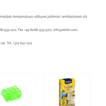
aldab temperatuuri-sõltuvat juhtimist ventilatsiooni või
086 933-100, Fax +49 8086 933-500,
info@kerbl.com
,
.ee
, Tel. +372 641 1111.