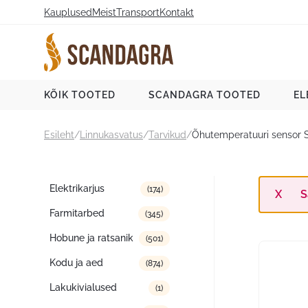
Liigu
Kauplused
Meist
Transport
Kontakt
sisu
juurde
Scandagra e-pood
KÕIK TOOTED
SCANDAGRA TOOTED
EL
Esileht
/
Linnukasvatus
/
Tarvikud
/
Õhutemperatuuri sensor 
Tootekategooriad
Elektrikarjus
(174)
S
Farmitarbed
(345)
Hobune ja ratsanik
(501)
Kodu ja aed
(874)
Lakukivialused
(1)