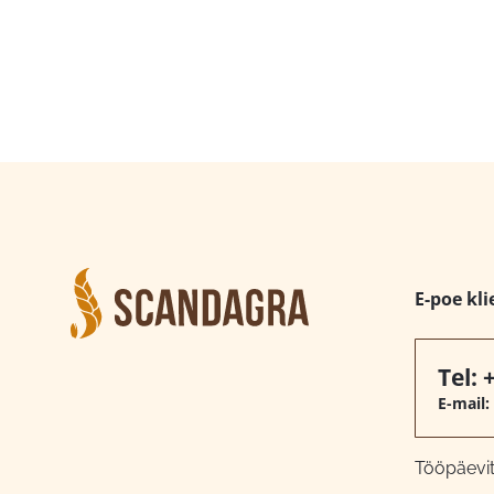
E-poe kli
Tel:
E-mail:
Tööpäeviti