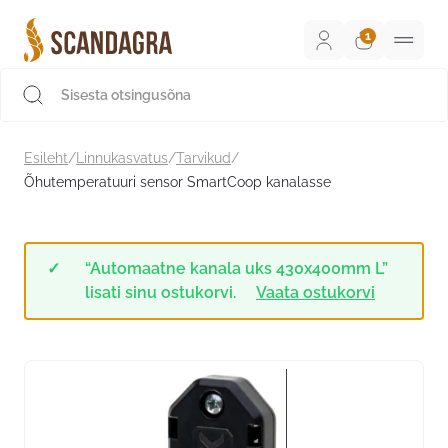
Liigu
sisu
juurde
Scandagra e-pood
Esileht
/
Linnukasvatus
/
Tarvikud
/
Õhutemperatuuri sensor SmartCoop kanalasse
“Automaatne kanala uks 430x400mm L”
lisati sinu ostukorvi.
Vaata ostukorvi