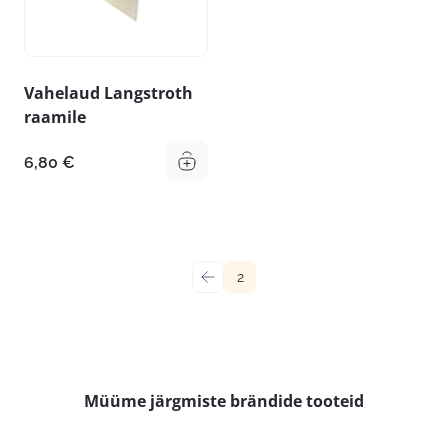
Vahelaud Langstroth
raamile
6,80
€
←
2
Müüme järgmiste brändide tooteid