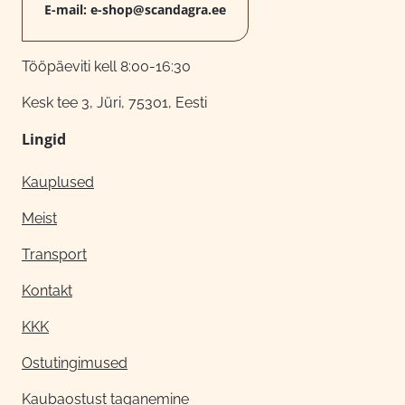
E-mail:
e-shop@scandagra.ee
Tööpäeviti kell 8:00-16:30
Kesk tee 3, Jüri, 75301, Eesti
Lingid
Kauplused
Meist
Transport
Kontakt
KKK
Ostutingimused
Kaubaostust taganemine