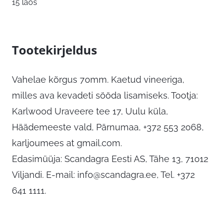
15 laos
Tootekirjeldus
Vahelae kõrgus 70mm. Kaetud vineeriga,
milles ava kevadeti sööda lisamiseks. Tootja:
Karlwood Uraveere tee 17, Uulu küla,
Häädemeeste vald, Pärnumaa, +372 553 2068,
karljoumees at gmail.com.
Edasimüüja: Scandagra Eesti AS, Tähe 13, 71012
Viljandi. E-mail:
info@scandagra.ee
, Tel. +372
641 1111.