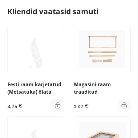
Kliendid vaatasid samuti
Eesti raam kärjetatud
Magasini raam
(Metsatuka) õlata
traaditud
3,05
€
1,20
€