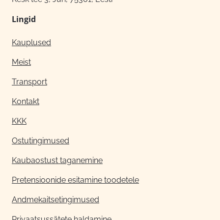
Lingid
Kauplused
Meist
Transport
Kontakt
KKK
Ostutingimused
Kaubaostust taganemine
Pretensioonide esitamine toodetele
Andmekaitsetingimused
Privaatsussätete haldamine