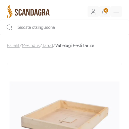
Liigu
sisu
juurde
Scandagra e-pood
Esileht
/
Mesindus
/
Tarud
/
Vahelagi Eesti tarule