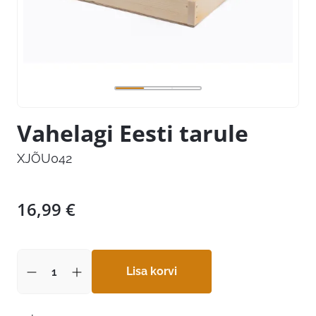
Vahelagi Eesti tarule
XJÕU042
16,99
€
Lisa korvi