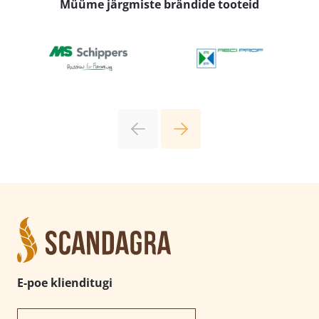
Müüme järgmiste brändide tooteid
E-poe klienditugi