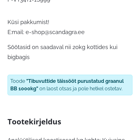
Küsi pakkumist!
E:mail:
e-shop@scandagra.ee
Söötasid on saadaval nii 20kg kottides kui
bigbagis
Toode
"Tibuvuttide täissööt purustatud graanul
BB 1000kg"
on laost otsas ja pole hetkel ostetav.
Tootekirjeldus