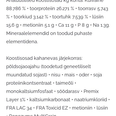
Analüütilised koostisosad kg kohta: Kuivaine
88.786 % • toorproteiin 26.271 % • toorrasv 5.743
% • toorkiud 3.142 % • toortuhk 7.539 % • lüsiin
15.6 g • metioniin 5.1 g • Ca 11 g • P 8 g • Na 1.3g.
Mineraalelemendid on toodud puhaste
elementidena.
Koostisosad kahanevas järjekorras:
põldsojaoajahu (toodetud geneetiliselt
muundatud sojast) • nisu • mais • oder • soja
proteiinikontsentraat • taimeõli •
monokaltsiumfosfaat • söödarasv • Premix
Layer 1% • kaltsiumkarbonaat • naatriumkloriid •
FRA LAC 34 • FRA Toxicid EZ • metioniin • lüsiin