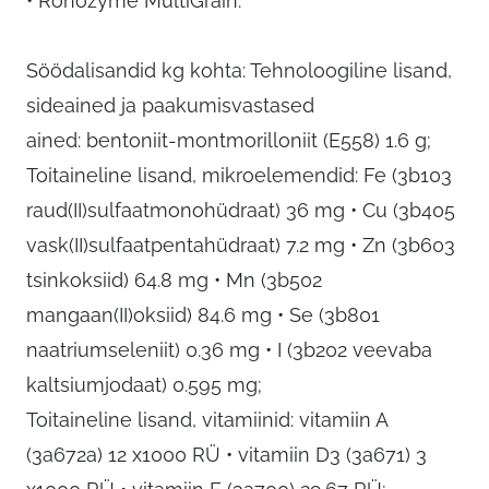
• Ronozyme MultiGrain.
Söödalisandid kg kohta: Tehnoloogiline lisand,
sideained ja paakumisvastased
ained: bentoniit-montmorilloniit (E558) 1.6 g;
Toitaineline lisand, mikroelemendid: Fe (3b103
raud(II)sulfaatmonohüdraat) 36 mg • Cu (3b405
vask(II)sulfaatpentahüdraat) 7.2 mg • Zn (3b603
tsinkoksiid) 64.8 mg • Mn (3b502
mangaan(II)oksiid) 84.6 mg • Se (3b801
naatriumseleniit) 0.36 mg • I (3b202 veevaba
kaltsiumjodaat) 0.595 mg;
Toitaineline lisand, vitamiinid: vitamiin A
(3a672a) 12 x1000 RÜ • vitamiin D3 (3a671) 3