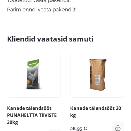
Toodetud: vaata pakendilt
Parim enne: vaata pakendilt
Kliendid vaatasid samuti
Kanade täiendsööt
Kanade täiendsööt 20
PUNAHELTTA TIIVISTE
kg
30kg
28,95
€