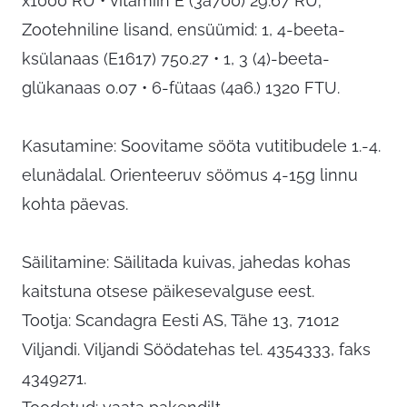
x1000 RÜ • vitamiin E (3a700) 29.67 RÜ;
Zootehniline lisand, ensüümid: 1, 4-beeta-
ksülanaas (E1617) 750.27 • 1, 3 (4)-beeta-
glükanaas 0.07 • 6-fütaas (4a6.) 1320 FTU.
Kasutamine: Soovitame sööta vutitibudele 1.-4.
elunädalal. Orienteeruv söömus 4-15g linnu
kohta päevas.
Säilitamine: Säilitada kuivas, jahedas kohas
kaitstuna otsese päikesevalguse eest.
Tootja: Scandagra Eesti AS, Tähe 13, 71012
Viljandi. Viljandi Söödatehas tel. 4354333, faks
4349271.