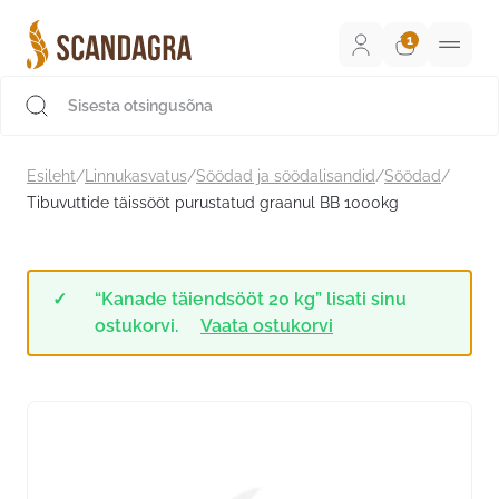
Liigu
sisu
juurde
Scandagra e-pood
Esileht
/
Linnukasvatus
/
Söödad ja söödalisandid
/
Söödad
/
Tibuvuttide täissööt purustatud graanul BB 1000kg
“Kanade täiendsööt 20 kg” lisati sinu
ostukorvi.
Vaata ostukorvi