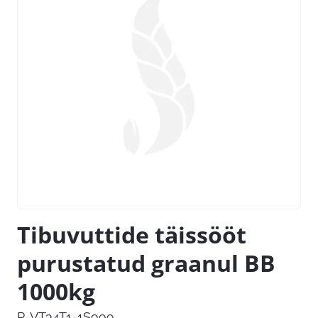
Tibuvuttide täissööt
purustatud graanul BB
1000kg
P-VT34T1-1S999