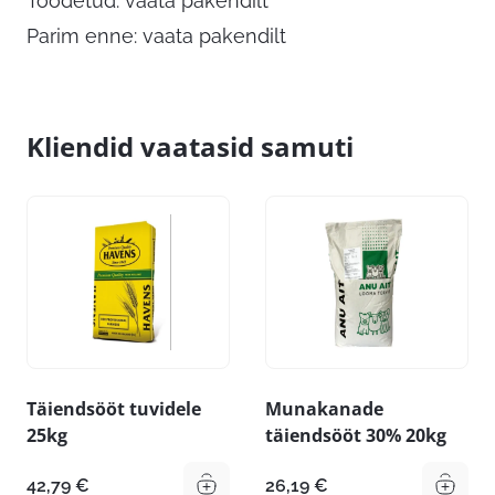
Toodetud: vaata pakendilt
Parim enne: vaata pakendilt
Kliendid vaatasid samuti
Täiendsööt tuvidele
Munakanade
25kg
täiendsööt 30% 20kg
42,79
€
26,19
€