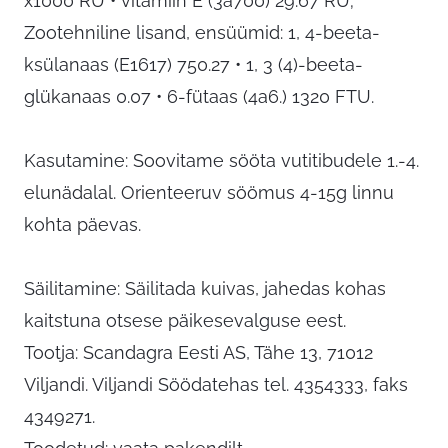
x1000 RÜ • vitamiin E (3a700) 29.67 RÜ;
Zootehniline lisand, ensüümid: 1, 4-beeta-
ksülanaas (E1617) 750.27 • 1, 3 (4)-beeta-
glükanaas 0.07 • 6-fütaas (4a6.) 1320 FTU.
Kasutamine: Soovitame sööta vutitibudele 1.-4.
elunädalal. Orienteeruv söömus 4-15g linnu
kohta päevas.
Säilitamine: Säilitada kuivas, jahedas kohas
kaitstuna otsese päikesevalguse eest.
Tootja: Scandagra Eesti AS, Tähe 13, 71012
Viljandi. Viljandi Söödatehas tel. 4354333, faks
4349271.