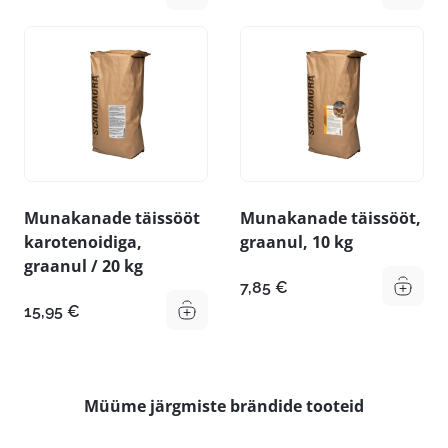
Munakanade täissööt
Munakanade täissööt,
karotenoidiga,
graanul, 10 kg
graanul / 20 kg
7,85
€
15,95
€
Müüme järgmiste brändide tooteid