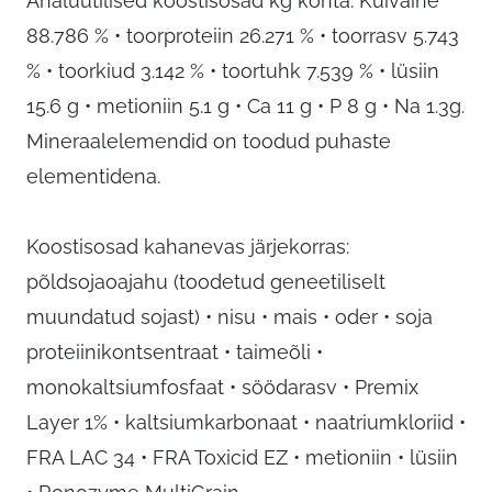
Analüütilised koostisosad kg kohta: Kuivaine
88.786 % • toorproteiin 26.271 % • toorrasv 5.743
% • toorkiud 3.142 % • toortuhk 7.539 % • lüsiin
15.6 g • metioniin 5.1 g • Ca 11 g • P 8 g • Na 1.3g.
Mineraalelemendid on toodud puhaste
elementidena.
Koostisosad kahanevas järjekorras:
põldsojaoajahu (toodetud geneetiliselt
muundatud sojast) • nisu • mais • oder • soja
proteiinikontsentraat • taimeõli •
monokaltsiumfosfaat • söödarasv • Premix
Layer 1% • kaltsiumkarbonaat • naatriumkloriid •
FRA LAC 34 • FRA Toxicid EZ • metioniin • lüsiin