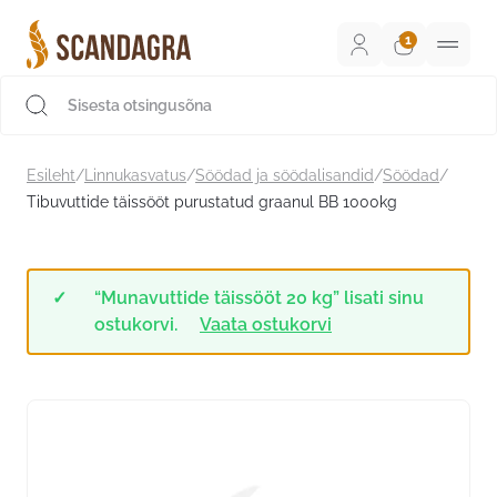
Liigu
sisu
juurde
Scandagra e-pood
Esileht
/
Linnukasvatus
/
Söödad ja söödalisandid
/
Söödad
/
Tibuvuttide täissööt purustatud graanul BB 1000kg
“Munavuttide täissööt 20 kg” lisati sinu
ostukorvi.
Vaata ostukorvi