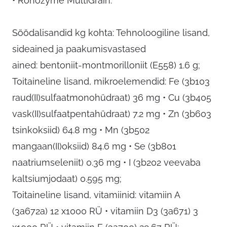
• Ronozyme MultiGrain.
Söödalisandid kg kohta: Tehnoloogiline lisand,
sideained ja paakumisvastased
ained: bentoniit-montmorilloniit (E558) 1.6 g;
Toitaineline lisand, mikroelemendid: Fe (3b103
raud(II)sulfaatmonohüdraat) 36 mg • Cu (3b405
vask(II)sulfaatpentahüdraat) 7.2 mg • Zn (3b603
tsinkoksiid) 64.8 mg • Mn (3b502
mangaan(II)oksiid) 84.6 mg • Se (3b801
naatriumseleniit) 0.36 mg • I (3b202 veevaba
kaltsiumjodaat) 0.595 mg;
Toitaineline lisand, vitamiinid: vitamiin A
(3a672a) 12 x1000 RÜ • vitamiin D3 (3a671) 3