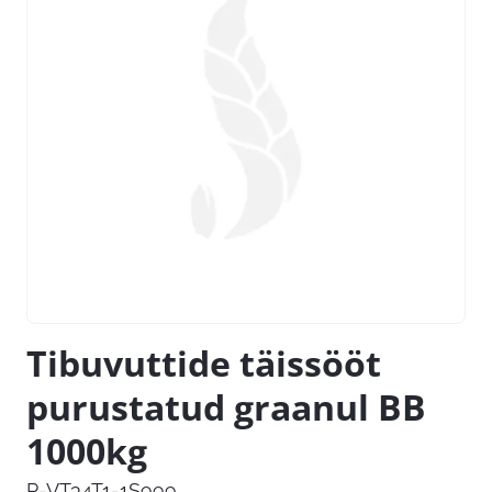
Tibuvuttide täissööt
purustatud graanul BB
1000kg
P-VT34T1-1S999