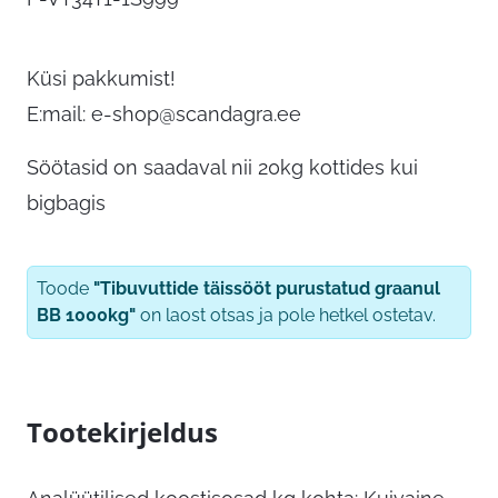
Küsi pakkumist!
E:mail:
e-shop@scandagra.ee
Söötasid on saadaval nii 20kg kottides kui
bigbagis
Toode
"Tibuvuttide täissööt purustatud graanul
BB 1000kg"
on laost otsas ja pole hetkel ostetav.
Tootekirjeldus